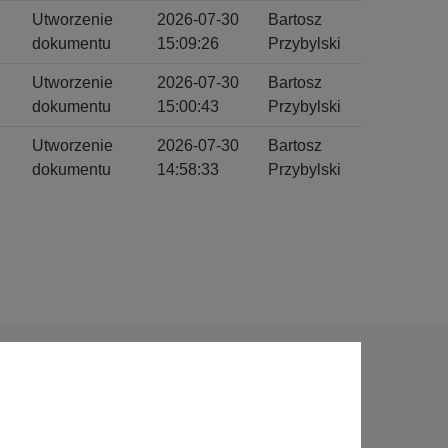
Utworzenie
2026-07-30
Bartosz
dokumentu
15:09:26
Przybylski
Utworzenie
2026-07-30
Bartosz
dokumentu
15:00:43
Przybylski
Utworzenie
2026-07-30
Bartosz
dokumentu
14:58:33
Przybylski
Sprawdź także