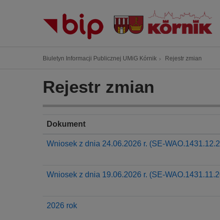
P
r
z
e
j
Ś
Biuletyn Informacji Publicznej UMiG Kórnik
Rejestr zmian
d
c
ź
i
Rejestr zmian
d
e
o
ż
t
k
r
Dokument
a
e
n
Wniosek z dnia 24.06.2026 r. (SE-WAO.1431.12.
ś
a
c
w
i
Wniosek z dnia 19.06.2026 r. (SE-WAO.1431.11.2
i
g
a
2026 rok
c