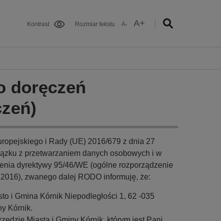
A+
Kontrast
Rozmiar tekstu
A-
o doręczeń
czeń)
uropejskiego i Rady (UE) 2016/679 z dnia 27
wiązku z przetwarzaniem danych osobowych i w
enia dyrektywy 95/46/WE (ogólne rozporządzenie
.2016), zwanego dalej RODO informuję, że:
o i Gmina Kórnik Niepodległości 1, 62 -035
y Kórnik.
ędzie Miasta i Gminy Kórnik, którym jest Pani