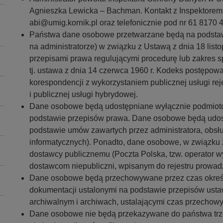
Agnieszka Lewicka – Bachman. Kontakt z Inspektorem m
abi@umig.kornik.pl oraz telefonicznie pod nr 61 8170 
Państwa dane osobowe przetwarzane będą na podstawi
na administratorze) w związku z Ustawą z dnia 18 listo
przepisami prawa regulującymi procedurę lub zakres s
tj. ustawa z dnia 14 czerwca 1960 r. Kodeks postępowa
korespondencji z wykorzystaniem publicznej usługi re
i publicznej usługi hybrydowej.
Dane osobowe będą udostępniane wyłącznie podmioto
podstawie przepisów prawa. Dane osobowe będą udo
podstawie umów zawartych przez administratora, obsług
informatycznych). Ponadto, dane osobowe, w związku 
dostawcy publicznemu (Poczta Polska, tzw. operator 
dostawcom niepubliczni, wpisanym do rejestru prowadz
Dane osobowe będą przechowywane przez czas okreś
dokumentacji ustalonymi na podstawie przepisów ustaw
archiwalnym i archiwach, ustalającymi czas przechowy
Dane osobowe nie będą przekazywane do państwa trze