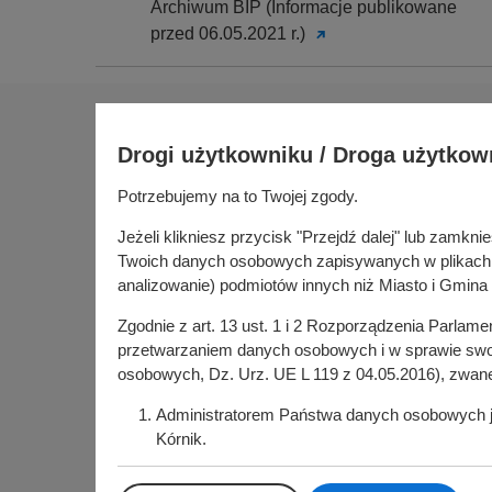
Archiwum BIP (Informacje publikowane
przed 06.05.2021 r.)
Na skróty
Drogi użytkowniku / Droga użytkow
Sołectwa
Gospoda
Potrzebujemy na to Twojej zgody.
Urząd Miasta i Gminy Kórnik
Budżet ob
pl. Niepodległości 1
Jeżeli klikniesz przycisk "Przejdź dalej" lub zamk
Konsultac
62-035 Kórnik
Twoich danych osobowych zapisywanych w plikach co
Kórniczan
analizowanie) podmiotów innych niż Miasto i Gmina 
Portal or
Zgodnie z art. 13 ust. 1 i 2 Rozporządzenia Parlam
Kórnik w
przetwarzaniem danych osobowych i w sprawie swob
osobowych, Dz. Urz. UE L 119 z 04.05.2016), zwan
Administratorem Państwa danych osobowych jes
Kórnik.
Administrator powołał Inspektora Ochrony Dan