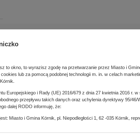
niczko
Deklaracja dostępności cyfrowej
rka odpadami
Cyberbezpieczeństwo
ywatelski
Mapa serwisu
niesz to okno, to wyrazisz zgodę na przetwarzanie przez Miasto i Gm
je
Rejestr zmian
okies lub za pomocą podobnej technologii m. in. w celach marketi
in
Zasady wystawiania faktur
Kórnik.
ustrukturyzowanych w Systemie 
ganizacji pozarządowych
entu Europejskiego i Rady (UE) 2016/679 z dnia 27 kwietnia 2016 r. 
 mediach
odnego przepływu takich danych oraz uchylenia dyrektywy 95/46/W
ego dalej RODO informuję, że:
t: Miasto i Gmina Kórnik, pl. Niepodległości 1, 62 -035 Kórnik, re
ych, z którym kontakt możliwy za pośrednictwem adresu e - mail: ab