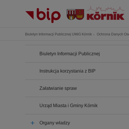
P
r
z
e
j
Ś
Biuletyn Informacji Publicznej UMiG Kórnik
Ochrona Danych O
d
c
ź
N
i
A
d
Biuletyn Informacji Publicznej
e
W
o
I
ż
G
t
k
A
Instrukcja korzystania z BIP
r
C
a
J
e
n
A
ś
Załatwianie spraw
a
c
w
i
i
Urząd Miasta i Gminy Kórnik
g
a
Organy władzy
c