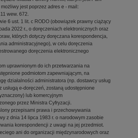
ożliwy jest poprzez adres e - mail:
411 wew. 672.
e 6 ust. 1 lit. c RODO (obowiązek prawny ciążący
pada 2022 r., o doręczeniach elektronicznych oraz
praw, których dotyczy doręczana korespondencja,
nia administracyjnego), w celu doręczenia
jestrowanego doręczenia elektronicznego
m uprawnionym do ich przetwarzania na
stępnione podmiotom zapewniającym, na
ę działalności administratora (np. dostawcy usług
z usługą e-doręczeń, zostaną udostępnione
wyznaczony) lub komercyjnym
onego przez Ministra Cyfryzacji.
lony przepisami prawa i przechowywania
y z dnia 14 lipca 1983 r. o narodowym zasobie
wania korespondencji z uwagi na jej przedmiot.
ciego ani do organizacji międzynarodowych oraz