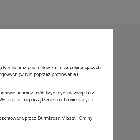
Sprawdź także
inę Kórnik oraz podmiotów z nim współpracujących
Śledź nas na
ngowych (w tym poprzez profilowanie i
Facebook
Instagram
KSeF
w sprawie ochrony osób fizycznych w związku z
E (ogólne rozporządzenie o ochronie danych
prezentowana przez Burmistrza Miasta i Gminy
i@umig.kornik.pl oraz telefonicznie pod numerem