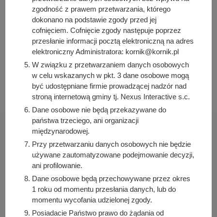
Bartosz Przybylski
zgodność z prawem przetwarzania, którego
Data wytworzenia:
dokonano na podstawie zgody przed jej
2021-05-06 12:00:00
cofnięciem. Cofnięcie zgody następuje poprzez
przesłanie informacji pocztą elektroniczną na adres
Data publikacji:
elektroniczny Administratora: kornik@kornik.pl
2021-05-06 12:00:00
W związku z przetwarzaniem danych osobowych
Data ostatniej modyfikacji:
w celu wskazanych w pkt. 3 dane osobowe mogą
2024-05-09 14:29:26
być udostępniane firmie prowadzącej nadzór nad
stroną internetową gminy tj. Nexus Interactive s.c.
Dane osobowe nie będą przekazywane do
państwa trzeciego, ani organizacji
międzynarodowej.
Przy przetwarzaniu danych osobowych nie będzie
używane zautomatyzowane podejmowanie decyzji,
Urząd Miasta i Gminy Kórnik
ani profilowanie.
pl. Niepodległości 1
Dane osobowe będą przechowywane przez okres
62-035 Kórnik
1 roku od momentu przesłania danych, lub do
momentu wycofania udzielonej zgody.
Sprawdź także
Posiadacie Państwo prawo do żądania od