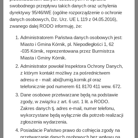
y
swobodnego przepływu takich danych oraz uchylenia
e-mail:
ochrona.srodowiska@kornik.pl
j
dyrektywy 95/46/WE (ogólne rozporządzenie o ochronie
n
danych osobowych, Dz. Urz. UE L 119 z 04.05.2016),
Kierownik
: Sławomir Zakrzewski,
+48 61 81 70 411 wew.
a
zwanego dalej RODO informuję, że:
616
Administratorem Państwa danych osobowych jest:
Pracownicy:
Miasto i Gmina Kórnik, pl. Niepodległości 1, 62
Zastępca kierownika - Krzysztof Ratajczak,
+48 61 81 70
-035 Kórnik, reprezentowana przez Burmistrza
411 wew. 671
Miasta i Gminy Kórnik.
Specjalista - Sylwia Matuszkiewicz,
+48 61 81 70 411
Administrator powołał Inspektora Ochrony Danych,
wew. 698
z którym kontakt możliwy za pośrednictwem
Podinspektor - Magdalena Andryszak,
+48 61 81 70 411
adresu e - mail: abi@umig.kornik.pl oraz
wew. 698
telefonicznie pod numerem 61 8170 411 wew. 672.
Specjalista - Anna Feszczyn,
+48 61 81 70 411 wew. 696
Dane osobowe przetwarzane będą na podstawie
Specjalista - Martyna Bręcz,
+48 61 81 70 411 wew. 605
zgody, w związku z art. 6 ust. 1 lit. a RODO.
Zakres danych tj. adres e-mail, numer telefonu,
wykorzystane będą wyłącznie dla potrzeb realizacji
Osoba odpowiedzialna za treść:
zgłoszenia wydarzenia.
Bartosz Przybylski
Posiadacie Państwo prawo do cofnięcia zgody na
Osoba odpowiedzialna za publikację:
przetwarzanie danych osobowych bez wpływu na