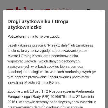
P
r
z
e
Drogi użytkowniku / Droga
j
użytkowniczko
Ś
Biuletyn Informacji Publicznej UMiG Kórnik
Struktura Organizacyjna
d
c
Urzędu Miasta i Gminy Kórnik
Wydział Ochrony Środowiska i Rolnictwa
Potrzebujemy na to Twojej zgody.
ź
i
d
Jeżeli klikniesz przycisk "Przejdź dalej" lub zamkniesz
e
Wydział Ochrony
o
to okno, to wyrazisz zgodę na przetwarzanie przez
ż
t
Miasto i Gminę Kórnik oraz podmiotów z nim
k
Środowiska i Rolnictwa
r
współpracujących Twoich danych osobowych
a
zapisywanych w plikach cookies lub za pomocą
e
n
podobnej technologii m. in. w celach marketingowych (w
ś
a
tym poprzez profilowanie i analizowanie) podmiotów
Urząd Miasta i Gminy Kórnik
c
w
innych niż Miasto i Gmina Kórnik.
Plac Niepodległości 42
i
i
62-035 Kórnik
Zgodnie z art. 13 ust. 1 i 2 Rozporządzenia Parlamentu
g
Europejskiego i Rady (UE) 2016/679 z dnia 27 kwietnia
a
Kontakt:
2016 r. w sprawie ochrony osób fizycznych w związku z
c
+48 61 81 70 411 wew. 616
przetwarzaniem danych osobowych i w sprawie