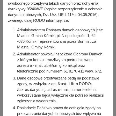
y
swobodnego przepływu takich danych oraz uchylenia
j
dyrektywy 95/46/WE (ogólne rozporządzenie o ochronie
n
danych osobowych, Dz. Urz. UE L 119 z 04.05.2016),
Wybory Parlamentarne 2023
a
zwanego dalej RODO informuję, że:
Administratorem Państwa danych osobowych jest:
Miasto i Gmina Kórnik, pl. Niepodległości 1, 62
Osoba odpowiedzialna za treść:
-035 Kórnik, reprezentowana przez Burmistrza
Katarzyna Roth
Miasta i Gminy Kórnik.
Osoba odpowiedzialna za publikację:
Administrator powołał Inspektora Ochrony Danych,
Bartosz Przybylski
z którym kontakt możliwy za pośrednictwem
adresu e - mail: abi@umig.kornik.pl oraz
Data wytworzenia:
telefonicznie pod numerem 61 8170 411 wew. 672.
2021-05-06 12:00:00
Dane osobowe przetwarzane będą na podstawie
Data publikacji:
zgody, w związku z art. 6 ust. 1 lit. a RODO.
2021-05-06 12:00:00
Zakres danych tj. adres e-mail, numer telefonu,
Data ostatniej modyfikacji:
wykorzystane będą wyłącznie dla potrzeb realizacji
2025-05-29 08:58:59
zgłoszenia wydarzenia.
Posiadacie Państwo prawo do cofnięcia zgody na
przetwarzanie danych osobowych bez wpływu na