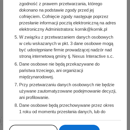
zgodność z prawem przetwarzania, którego
dokonano na podstawie zgody przed jej
cofnięciem. Cofnięcie zgody następuje poprzez
przesłanie informacji pocztą elektroniczną na adres
elektroniczny Administratora: kornik@kornik.pl
Urząd Miasta i Gminy Kórnik
W związku z przetwarzaniem danych osobowych
pl. Niepodległości 1
w celu wskazanych w pkt. 3 dane osobowe mogą
62-035 Kórnik
być udostępniane firmie prowadzącej nadzór nad
stroną internetową gminy tj. Nexus Interactive s.c.
Sprawdź także
Dane osobowe nie będą przekazywane do
państwa trzeciego, ani organizacji
międzynarodowej.
Przy przetwarzaniu danych osobowych nie będzie
Śledź nas na
używane zautomatyzowane podejmowanie decyzji,
Facebook
Instagram
ani profilowanie.
Dane osobowe będą przechowywane przez okres
1 roku od momentu przesłania danych, lub do
momentu wycofania udzielonej zgody.
Posiadacie Państwo prawo do żądania od