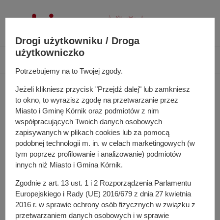
P
r
z
Drogi użytkowniku / Droga
e
użytkowniczko
j
Ś
Biuletyn Informacji Publicznej UMiG Kórnik
Wybory
d
c
Potrzebujemy na to Twojej zgody.
ź
i
Wybory
d
Jeżeli klikniesz przycisk "Przejdź dalej" lub zamkniesz
e
to okno, to wyrazisz zgodę na przetwarzanie przez
o
ż
Miasto i Gminę Kórnik oraz podmiotów z nim
t
k
współpracujących Twoich danych osobowych
r
a
zapisywanych w plikach cookies lub za pomocą
Wybory Prezydenta Rzeczypospolitej
e
n
podobnej technologii m. in. w celach marketingowych (w
Polskiej 2025
ś
a
tym poprzez profilowanie i analizowanie) podmiotów
c
w
innych niż Miasto i Gmina Kórnik.
i
i
Wybory do Parlamentu Europejskiego 2024
Zgodnie z art. 13 ust. 1 i 2 Rozporządzenia Parlamentu
g
Europejskiego i Rady (UE) 2016/679 z dnia 27 kwietnia
a
2016 r. w sprawie ochrony osób fizycznych w związku z
c
przetwarzaniem danych osobowych i w sprawie
Wybory Samorządowe 2024