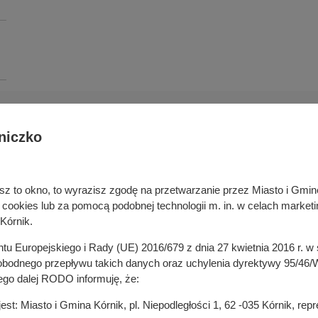
niczko
Deklaracja dostępności cyfrowej
rka odpadami
Cyberbezpieczeństwo
ywatelski
Mapa serwisu
niesz to okno, to wyrazisz zgodę na przetwarzanie przez Miasto i Gm
je
Rejestr zmian
okies lub za pomocą podobnej technologii m. in. w celach marketi
in
Zasady wystawiania faktur
Kórnik.
ustrukturyzowanych w Systemie 
ganizacji pozarządowych
entu Europejskiego i Rady (UE) 2016/679 z dnia 27 kwietnia 2016 r. 
 mediach
odnego przepływu takich danych oraz uchylenia dyrektywy 95/46/W
ego dalej RODO informuję, że:
t: Miasto i Gmina Kórnik, pl. Niepodległości 1, 62 -035 Kórnik, re