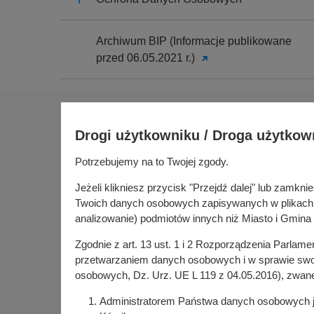
Archiwum BIP (Informacje publikowane
przed 06.05.2021 r.)
Na skróty
Drogi użytkowniku / Droga użytkow
Sołectwa
Gospoda
Potrzebujemy na to Twojej zgody.
Urząd Miasta i Gminy Kórnik
Budżet ob
pl. Niepodległości 1
Jeżeli klikniesz przycisk "Przejdź dalej" lub zamk
Konsultac
62-035 Kórnik
Twoich danych osobowych zapisywanych w plikach co
Kórniczan
analizowanie) podmiotów innych niż Miasto i Gmina 
Portal or
Zgodnie z art. 13 ust. 1 i 2 Rozporządzenia Parlam
Kórnik w
przetwarzaniem danych osobowych i w sprawie swob
osobowych, Dz. Urz. UE L 119 z 04.05.2016), zwan
Administratorem Państwa danych osobowych jes