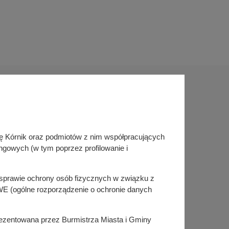
Sprawdź także
inę Kórnik oraz podmiotów z nim współpracujących
Śledź nas na
ngowych (w tym poprzez profilowanie i
Facebook
Instagram
KSeF
w sprawie ochrony osób fizycznych w związku z
E (ogólne rozporządzenie o ochronie danych
prezentowana przez Burmistrza Miasta i Gminy