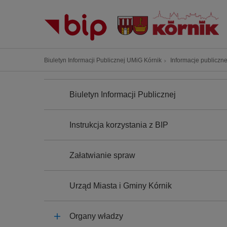
P
r
z
e
j
Ś
Biuletyn Informacji Publicznej UMiG Kórnik
Informacje publiczn
d
c
ź
N
i
A
d
Biuletyn Informacji Publicznej
e
W
o
I
ż
G
t
k
A
Instrukcja korzystania z BIP
r
C
a
J
e
n
A
ś
Załatwianie spraw
a
c
w
i
i
Urząd Miasta i Gminy Kórnik
g
a
Organy władzy
c