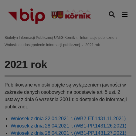
P
r
z
e
j
Ś
Biuletyn Informacji Publicznej UMiG Kórnik
Informacje publiczne
d
c
Wnioski o udostępnienie informacji publicznej
2021 rok
ź
i
d
e
2021 rok
o
ż
t
k
r
a
e
Publikowane wnioski objęte są wyłączeniem jawności w
n
ś
zakresie danych osobowych na podstawie art. 5 ust. 2
a
c
ustawy z dnia 6 września 2001 r. o dostępie do informacji
w
i
publicznej.
i
g
Wniosek z dnia 22.04.2021 r. (WB2-ET.1431.11.2021)
a
Wniosek z dnia 28.04.2021 r. (WB1-PP.1431.26.2021)
c
Wniosek z dnia 28.04.2021 r. (WB1-PP.1431.27.2021)