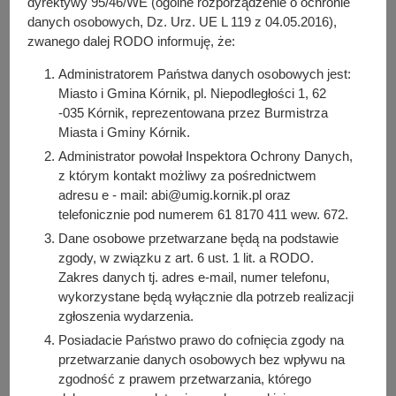
dyrektywy 95/46/WE (ogólne rozporządzenie o ochronie
Wniosek z dnia 8.07.2021 r. (WB1-PP.1431.39.2021)
danych osobowych, Dz. Urz. UE L 119 z 04.05.2016),
Wniosek z dnia 12.07.2021 r. (WB2-ET.1431.16.2021)
zwanego dalej RODO informuję, że:
Wniosek z dnia 15.07.2021 r. (WB1-PP.1431.41.2021)
Wniosek z dnia 21.07.2021 r. (WB1-GN.1431.13.2021)
Administratorem Państwa danych osobowych jest:
Wniosek z dnia 22.07.2021 r. (WB1-PP.1431.43.2021)
Miasto i Gmina Kórnik, pl. Niepodległości 1, 62
Wniosek z dnia 22.07.2021 r. (B-PG.1431.14.2021)
-035 Kórnik, reprezentowana przez Burmistrza
Miasta i Gminy Kórnik.
Wniosek z dnia 27.07.2021 r. (WB1-WOP.1431.9.2021)
Wniosek z dnia 29.07.2021 r. (WB1-GN.1431.14.2021)
Administrator powołał Inspektora Ochrony Danych,
z którym kontakt możliwy za pośrednictwem
Wniosek z dnia 3.08.2021 r. (WB2-WI.1431.11.2021)
adresu e - mail: abi@umig.kornik.pl oraz
Wniosek z dnia 6.08.2021 r. (WB2-WI.1431.12.2021)
telefonicznie pod numerem 61 8170 411 wew. 672.
Wniosek z dnia 9.08.2021 r. (B-KWM.1431.4.2021)
Dane osobowe przetwarzane będą na podstawie
Wniosek z dnia 11.08.2021 r. (WB1-PP.1431.44.2021)
zgody, w związku z art. 6 ust. 1 lit. a RODO.
Wniosek z dnia 16.08.2021 r. (WB1-PP.1431.45.2021)
Zakres danych tj. adres e-mail, numer telefonu,
Wniosek z dnia 17.08.2021 r. (SK-SP.14311.2021)
wykorzystane będą wyłącznie dla potrzeb realizacji
Wniosek z dnia 18.08.2021 r. (WB1-PP.1431.46.2021)
zgłoszenia wydarzenia.
Wniosek z dnia 25.08.2021 (WB1-PP.1431.47.2021)
Posiadacie Państwo prawo do cofnięcia zgody na
Wniosek z dnia 13.09.2021 (WB1-OSR.1431.21.2021)
przetwarzanie danych osobowych bez wpływu na
Wniosek z dnia 16.09.2021 r (WB1-PP.1431.50.2021)
zgodność z prawem przetwarzania, którego
Wniosek z dnia 22.09.2021 r (WB1-PP.1431.49.2021)