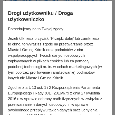
Wniosek z dnia 10.06.2021 r. (WB1-PP.1431.33.2021)
Wniosek z dnia 17.06.2021 r. (WB1-PP.1431.38.2021)
Drogi użytkowniku / Droga
Wniosek z dnia 18.06.2021 r. (WB2-ET.1431.14.2021)
użytkowniczko
Wniosek z dnia 18.06.2021 r. (WB1-PP.1431.34.2021)
Potrzebujemy na to Twojej zgody.
Wniosek z dnia 18.06.2021 r. (WB1-PP.1431.35.2021)
Wniosek z dnia 21.06.2021 r. (WB2-WI.1431.10.2021)
Jeżeli klikniesz przycisk "Przejdź dalej" lub zamkniesz
Wniosek z dnia 21.06.2021 (WB1-GN.1431.10.2021)
to okno, to wyrazisz zgodę na przetwarzanie przez
Wniosek z dnia 22.06.2021 r. (WB1-GN.1431.12.2021)
Miasto i Gminę Kórnik oraz podmiotów z nim
Wniosek z dnia 22.06.2021 r. (WB1-OSR.1431.18.2021)
współpracujących Twoich danych osobowych
zapisywanych w plikach cookies lub za pomocą
Wniosek z dnia 22.06.2021 r. (WB1-OSR.1431.19.2021)
podobnej technologii m. in. w celach marketingowych (w
Wniosek z dnia 24.06.2021 r. (WB1-GN.1431.11.2021)
tym poprzez profilowanie i analizowanie) podmiotów
Wniosek z dnia 24.06.2021 r. (WB2-ET.4131.15.2021)
innych niż Miasto i Gmina Kórnik.
Wniosek z dnia 24.06.2021 r. (WB1-PP.1431.36.2021)
Wniosek z dnia 24.06.2021 r. (WB1-PP.1431.37.2021)
Zgodnie z art. 13 ust. 1 i 2 Rozporządzenia Parlamentu
Wniosek z dnia 25.06.2021 r. (B-PG.1431.12.2021)
Europejskiego i Rady (UE) 2016/679 z dnia 27 kwietnia
Wniosek z dnia 28.06.2021 r. (B-PG.1431.13.2021)
2016 r. w sprawie ochrony osób fizycznych w związku z
przetwarzaniem danych osobowych i w sprawie
Wniosek z dnia 2.07.2021 r. (WB2-SM.1431.6.2021)
swobodnego przepływu takich danych oraz uchylenia
Wniosek z dnia 2.07.2021 r. (WB1-PP.1431.40.2021)