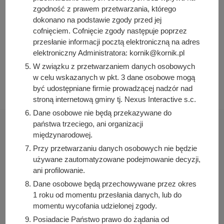
zgodność z prawem przetwarzania, którego
Data wytworzenia:
dokonano na podstawie zgody przed jej
2021-05-06 12:00:00
cofnięciem. Cofnięcie zgody następuje poprzez
Data publikacji:
przesłanie informacji pocztą elektroniczną na adres
2021-05-06 12:00:00
elektroniczny Administratora: kornik@kornik.pl
Data ostatniej modyfikacji:
W związku z przetwarzaniem danych osobowych
2026-07-30 12:26:18
w celu wskazanych w pkt. 3 dane osobowe mogą
być udostępniane firmie prowadzącej nadzór nad
stroną internetową gminy tj. Nexus Interactive s.c.
Dane osobowe nie będą przekazywane do
państwa trzeciego, ani organizacji
międzynarodowej.
Przy przetwarzaniu danych osobowych nie będzie
używane zautomatyzowane podejmowanie decyzji,
Urząd Miasta i Gminy Kórnik
ani profilowanie.
pl. Niepodległości 1
Dane osobowe będą przechowywane przez okres
62-035 Kórnik
1 roku od momentu przesłania danych, lub do
Sprawdź także
momentu wycofania udzielonej zgody.
Posiadacie Państwo prawo do żądania od