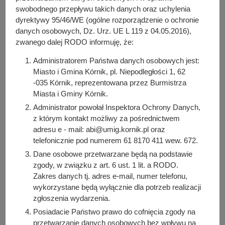
y
swobodnego przepływu takich danych oraz uchylenia
j
dyrektywy 95/46/WE (ogólne rozporządzenie o ochronie
n
danych osobowych, Dz. Urz. UE L 119 z 04.05.2016),
Sprawozdania 2023
a
zwanego dalej RODO informuję, że:
Administratorem Państwa danych osobowych jest:
Sprawozdania 2022
Miasto i Gmina Kórnik, pl. Niepodległości 1, 62
-035 Kórnik, reprezentowana przez Burmistrza
Miasta i Gminy Kórnik.
Sprawozdanie 2021
Administrator powołał Inspektora Ochrony Danych,
z którym kontakt możliwy za pośrednictwem
adresu e - mail: abi@umig.kornik.pl oraz
telefonicznie pod numerem 61 8170 411 wew. 672.
Sprawozdania 2020
Dane osobowe przetwarzane będą na podstawie
zgody, w związku z art. 6 ust. 1 lit. a RODO.
Zakres danych tj. adres e-mail, numer telefonu,
Osoba odpowiedzialna za treść:
wykorzystane będą wyłącznie dla potrzeb realizacji
Katarzyna Roth
zgłoszenia wydarzenia.
Osoba odpowiedzialna za publikację:
Posiadacie Państwo prawo do cofnięcia zgody na
Bartosz Przybylski
przetwarzanie danych osobowych bez wpływu na