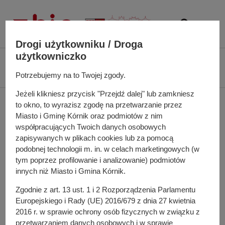
P
r
z
e
Drogi użytkowniku / Droga
j
użytkowniczko
Ś
Biuletyn Informacji Publicznej UMiG Kórnik
Informacje publiczne
d
c
Sprawozdania
Potrzebujemy na to Twojej zgody.
ź
i
d
Jeżeli klikniesz przycisk "Przejdź dalej" lub zamkniesz
e
Sprawozdania
o
to okno, to wyrazisz zgodę na przetwarzanie przez
ż
t
Miasto i Gminę Kórnik oraz podmiotów z nim
k
r
współpracujących Twoich danych osobowych
a
zapisywanych w plikach cookies lub za pomocą
e
n
Sprawozdania 2026
podobnej technologii m. in. w celach marketingowych (w
ś
a
tym poprzez profilowanie i analizowanie) podmiotów
c
w
innych niż Miasto i Gmina Kórnik.
i
i
Sprawozdania 2025
Zgodnie z art. 13 ust. 1 i 2 Rozporządzenia Parlamentu
g
Europejskiego i Rady (UE) 2016/679 z dnia 27 kwietnia
a
2016 r. w sprawie ochrony osób fizycznych w związku z
c
Sprawozdania 2024
przetwarzaniem danych osobowych i w sprawie