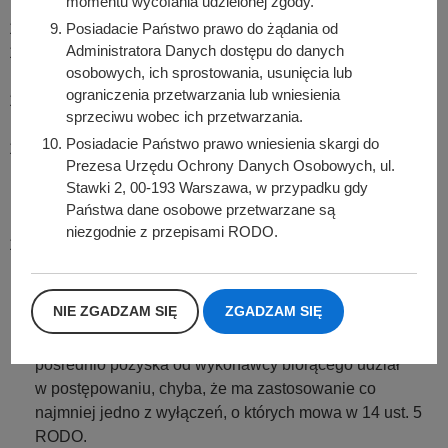
momentu wycofania udzielonej zgody.
przepisami RODO.
Posiadacie Państwo prawo do żądania od
Nie przysługuje Państwu:
Administratora Danych dostępu do danych
w związku z 17 ust. 3 lit. b, d lub e RODO prawo do
osobowych, ich sprostowania, usunięcia lub
usunięcia danych osobowych;
ograniczenia przetwarzania lub wniesienia
prawo do przenoszenia danych osobowych, o którym
sprzeciwu wobec ich przetwarzania.
mowa w art. 20 RODO;
Posiadacie Państwo prawo wniesienia skargi do
na podstawie 21 RODO prawo sprzeciwu, wobec
Prezesa Urzędu Ochrony Danych Osobowych, ul.
przetwarzania danych osobowych, gdyż podstawą
Stawki 2, 00-193 Warszawa, w przypadku gdy
prawną przetwarzania Pani/Pana danych osobowych
Państwa dane osobowe przetwarzane są
jest art. 6 ust. 1 lit. c RODO.
niezgodnie z przepisami RODO.
Jednocześnie Zamawiający przypomina o ciążącym na
Państwu obowiązku informacyjnym wynikającym z art.
14 RODO względem osób fizycznych, których dane
NIE ZGADZAM SIĘ
ZGADZAM SIĘ
przekazane zostaną Zamawiającemu w związku z
prowadzonym postępowaniem i które Zamawiający
pośrednio pozyska od wykonawcy biorącego udział
w postępowaniu, chyba, że ma zastosowanie co
najmniej jedno z wyłączeń, o których mowa w 14 ust. 5
RODO.