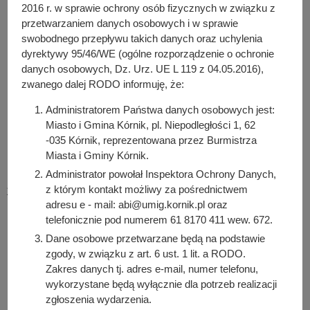
2016 r. w sprawie ochrony osób fizycznych w związku z
zawarta z Administratorem.
przetwarzaniem danych osobowych i w sprawie
Obowiązek podania danych osobowych bezpośrednio
swobodnego przepływu takich danych oraz uchylenia
Państwa dotyczących jest wymogiem określonym w
dyrektywy 95/46/WE (ogólne rozporządzenie o ochronie
przepisach ustawy PZP, związanym z udziałem
danych osobowych, Dz. Urz. UE L 119 z 04.05.2016),
w postępowaniu o udzielenie zamówienia publicznego;
zwanego dalej RODO informuję, że:
konsekwencje niepodania określonych danych
wynikają z ustawy PZP.
Administratorem Państwa danych osobowych jest:
Miasto i Gmina Kórnik, pl. Niepodległości 1, 62
Przy przetwarzaniu danych osobowych nie będzie
-035 Kórnik, reprezentowana przez Burmistrza
używane zautomatyzowane podejmowanie decyzji, ani
Miasta i Gminy Kórnik.
profilowanie
Administrator powołał Inspektora Ochrony Danych,
Posiadacie Państwo:
z którym kontakt możliwy za pośrednictwem
na podstawie 15 RODO prawo dostępu do danych
adresu e - mail: abi@umig.kornik.pl oraz
osobowych Państwa dotyczących;
telefonicznie pod numerem 61 8170 411 wew. 672.
na podstawie 16 RODO prawo do sprostowania lub
Dane osobowe przetwarzane będą na podstawie
uzupełnienia Państwa danych osobowych, przy czym
zgody, w związku z art. 6 ust. 1 lit. a RODO.
skorzystanie z prawa do sprostowania lub uzupełnienia
Zakres danych tj. adres e-mail, numer telefonu,
nie może skutkować zmianą wyniku postępowania o
wykorzystane będą wyłącznie dla potrzeb realizacji
udzielenie zamówienia publicznego ani zmianą
zgłoszenia wydarzenia.
postanowień umowy w zakresie niezgodnym z ustawą