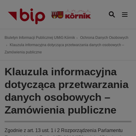
P
r
z
e
j
Ś
Biuletyn Informacji Publicznej UMiG Kórnik
Ochrona Danych Osobowych
d
c
Klauzula informacyjna dotycząca przetwarzania danych osobowych –
ź
i
Zamówienia publiczne
d
e
o
ż
Klauzula informacyjna
t
k
r
a
dotycząca przetwarzania
e
n
ś
danych osobowych –
a
c
w
i
Zamówienia publiczne
i
g
a
c
Zgodnie z art. 13 ust. 1 i 2 Rozporządzenia Parlamentu