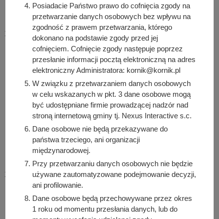
Posiadacie Państwo prawo do cofnięcia zgody na
PZP oraz nie może naruszać integralności protokołu
przetwarzanie danych osobowych bez wpływu na
oraz jego załączników;
zgodność z prawem przetwarzania, którego
na podstawie 18 RODO prawo żądania od
dokonano na podstawie zgody przed jej
administratora ograniczenia przetwarzania danych
cofnięciem. Cofnięcie zgody następuje poprzez
osobowych z zastrzeżeniem przypadków, o których
przesłanie informacji pocztą elektroniczną na adres
mowa w art. 18 ust. 2 RODO, przy czym prawo do
elektroniczny Administratora: kornik@kornik.pl
ograniczenia przetwarzania nie ma zastosowania w
W związku z przetwarzaniem danych osobowych
odniesieniu do przechowywania, w celu zapewnienia
w celu wskazanych w pkt. 3 dane osobowe mogą
korzystania ze środków ochrony prawnej lub w celu
być udostępniane firmie prowadzącej nadzór nad
stroną internetową gminy tj. Nexus Interactive s.c.
ochrony praw innej osoby fizycznej lub prawnej, lub z
uwagi na ważne względy interesu publicznego Unii
Dane osobowe nie będą przekazywane do
Europejskiej lub państwa członkowskiego, a także nie
państwa trzeciego, ani organizacji
międzynarodowej.
ogranicza przetwarzania danych osobowych do czasu
zakończenia postępowania o udzielenie zamówienia;
Przy przetwarzaniu danych osobowych nie będzie
używane zautomatyzowane podejmowanie decyzji,
prawo wniesienia skargi do Prezesa Urzędu Ochrony
ani profilowanie.
Danych Osobowych,
Moniuszki 1A, 00-014 Warszawa, w przypadku, gdy
Dane osobowe będą przechowywane przez okres
1 roku od momentu przesłania danych, lub do
Państwa dane osobowe przetwarzane są niezgodnie z