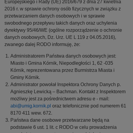
y
Europejskiego i Rady (UE) 2016/679 z dnia 27 kwietnia
j
2016 r. w sprawie ochrony osób fizycznych w związku z
n
przetwarzaniem danych osobowych i w sprawie
a
swobodnego przepływu takich danych oraz uchylenia
dyrektywy 95/46/WE (ogólne rozporządzenie o ochronie
danych osobowych, Dz. Urz. UE L 119 z 04.05.2016),
zwanego dalej RODO informuję, że:
Administratorem Państwa danych osobowych jest:
Miasto i Gmina Kórnik, Niepodległości 1, 62 -035
Kórnik, reprezentowana przez Burmistrza Miasta i
Gminy Kórnik.
Administrator powołał Inspektora Ochrony Danych p.
Agnieszkę Lewicką – Bachman. Kontakt z Inspektorem
możliwy jest za pośrednictwem adresu e - mail:
abi@umig.kornik.pl
oraz telefonicznie pod numerem 61
8170 411 wew. 672.
Państwa dane osobowe przetwarzane będą na
podstawie 6 ust. 1 lit. c RODO w celu prowadzenia