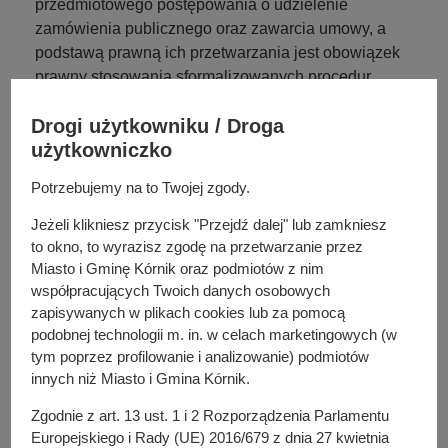
przedmiotowego postępowania o udzielenie
zamówienia publicznego oraz zawarcia umowy, a
podstawą prawną ich przetwarzania jest obowiązek
prawny stosowania sformalizowanych procedur
udzielania zamówień publicznych spoczywających na
Drogi użytkowniku / Droga
Zamawiającym.
użytkowniczko
Odbiorcami Państwa danych osobowych będą osoby
lub podmioty, którym udostępniona zostanie
Potrzebujemy na to Twojej zgody.
dokumentacja postępowania w oparciu o 18 oraz art. 74
ustawy PZP, oraz Minister Finansów odpowiedzialny za
Jeżeli klikniesz przycisk "Przejdź dalej" lub zamkniesz
prowadzenie Centralnego Rejestru Umów (CRU).
to okno, to wyrazisz zgodę na przetwarzanie przez
Miasto i Gminę Kórnik oraz podmiotów z nim
Państwa dane osobowe będą przechowywane, zgodnie
współpracujących Twoich danych osobowych
z 78 ust. 1 PZP, przez okres 4 lat od dnia zakończenia
zapisywanych w plikach cookies lub za pomocą
postępowania o udzielenie zamówienia, a jeżeli czas
podobnej technologii m. in. w celach marketingowych (w
trwania umowy przekracza 4 lata, okres
tym poprzez profilowanie i analizowanie) podmiotów
przechowywania obejmuje cały czas trwania umowy.
innych niż Miasto i Gmina Kórnik.
Dane osobowe przekazywane do CRU, będą
przechowywane w tym rejestrze przez okres 5 lat, licząc
Zgodnie z art. 13 ust. 1 i 2 Rozporządzenia Parlamentu
od końca roku, w którym przestała obowiązywać umowa
Europejskiego i Rady (UE) 2016/679 z dnia 27 kwietnia