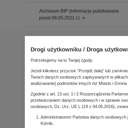
Archiwum BIP (Informacje publikowane
przed 06.05.2021 r.)
Na skróty
Drogi użytkowniku / Droga użytkow
Sołectwa
Gospoda
Potrzebujemy na to Twojej zgody.
Urząd Miasta i Gminy Kórnik
Budżet ob
pl. Niepodległości 1
Jeżeli klikniesz przycisk "Przejdź dalej" lub zamk
Konsultac
62-035 Kórnik
Twoich danych osobowych zapisywanych w plikach co
Kórniczan
analizowanie) podmiotów innych niż Miasto i Gmina 
Portal or
Zgodnie z art. 13 ust. 1 i 2 Rozporządzenia Parlam
Kórnik w
przetwarzaniem danych osobowych i w sprawie swob
osobowych, Dz. Urz. UE L 119 z 04.05.2016), zwan
Administratorem Państwa danych osobowych jes
Kórnik.