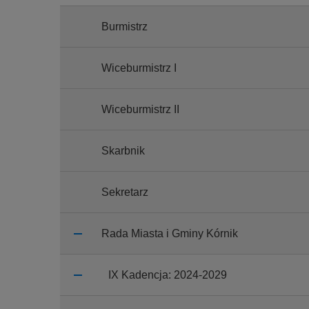
y
j
Burmistrz
n
a
Wiceburmistrz I
Wiceburmistrz II
Skarbnik
Sekretarz
Rada Miasta i Gminy Kórnik
IX Kadencja: 2024-2029