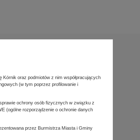
Sprawdź także
inę Kórnik oraz podmiotów z nim współpracujących
Śledź nas na
ngowych (w tym poprzez profilowanie i
Facebook
Instagram
KSeF
w sprawie ochrony osób fizycznych w związku z
E (ogólne rozporządzenie o ochronie danych
prezentowana przez Burmistrza Miasta i Gminy