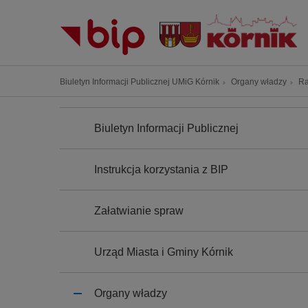
P
r
z
e
j
Ś
Biuletyn Informacji Publicznej UMiG Kórnik
Organy władzy
Ra
d
c
ź
N
i
A
d
Biuletyn Informacji Publicznej
e
W
o
I
ż
G
t
k
A
Instrukcja korzystania z BIP
r
C
a
J
e
n
A
ś
Załatwianie spraw
a
c
w
i
i
Urząd Miasta i Gminy Kórnik
g
a
Organy władzy
c