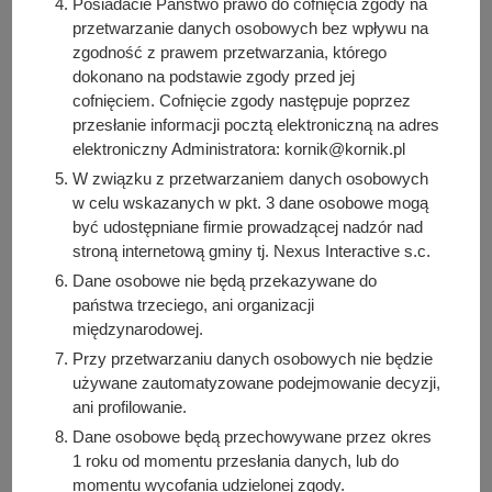
Posiadacie Państwo prawo do cofnięcia zgody na
umowa zawarta z Administratorem przestała
przetwarzanie danych osobowych bez wpływu na
obowiązywać. Po upływie tego okresu dane będą
zgodność z prawem przetwarzania, którego
dokonano na podstawie zgody przed jej
usuwane z CRU.
cofnięciem. Cofnięcie zgody następuje poprzez
Dane osobowe nie będą przekazywane do państwa
przesłanie informacji pocztą elektroniczną na adres
trzeciego, ani organizacji międzynarodowej.
elektroniczny Administratora: kornik@kornik.pl
Przy przetwarzaniu danych osobowych nie będzie
W związku z przetwarzaniem danych osobowych
używane zautomatyzowane podejmowanie decyzji, ani
w celu wskazanych w pkt. 3 dane osobowe mogą
profilowanie.
być udostępniane firmie prowadzącej nadzór nad
stroną internetową gminy tj. Nexus Interactive s.c.
Posiadacie Państwo prawo dostępu do treści swoich
danych, prawo ich sprostowania, prawo do usunięcia
Dane osobowe nie będą przekazywane do
danych, jeżeli nie zachodzą przesłanki prawne do ich
państwa trzeciego, ani organizacji
międzynarodowej.
przetwarzania, prawo do ograniczenia przetwarzania
danych.
Przy przetwarzaniu danych osobowych nie będzie
używane zautomatyzowane podejmowanie decyzji,
Posiadacie Państwo prawo wniesienia skargi do
ani profilowanie.
Prezesa Urzędu Ochrony Danych Osobowych,
w przypadku, gdy Państwa dane osobowe
Dane osobowe będą przechowywane przez okres
1 roku od momentu przesłania danych, lub do
przetwarzane są niezgodnie z przepisami RODO.
momentu wycofania udzielonej zgody.