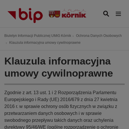
P
r
z
e
j
Ś
Biuletyn Informacji Publicznej UMiG Kórnik
Ochrona Danych Osobowych
d
c
Klauzula informacyjna umowy cywilnoprawne
ź
i
d
e
Klauzula informacyjna
o
ż
t
k
umowy cywilnoprawne
r
a
e
n
ś
a
Zgodnie z art. 13 ust. 1 i 2 Rozporządzenia Parlamentu
c
w
Europejskiego i Rady (UE) 2016/679 z dnia 27 kwietnia
i
i
2016 r. w sprawie ochrony osób fizycznych w związku z
g
przetwarzaniem danych osobowych i w sprawie
a
swobodnego przepływu takich danych oraz uchylenia
c
dyrektywy 95/46/WE (ogólne rozporządzenie o ochronie