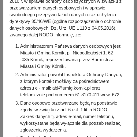
2016 r. w sprawie ochrony osób fizycznych w związku z
(art. 6 ust. 1 lit c RODO - przetwarzanie jest niezbędne
przetwarzaniem danych osobowych i w sprawie
do wypełnienia obowiązku prawnego ciążącego
swobodnego przepływu takich danych oraz uchylenia
na administratorze) w związku z ustawą z 27 sierpnia
dyrektywy 95/46/WE (ogólne rozporządzenie o ochronie
2009 r. o finansach publicznych.
danych osobowych, Dz. Urz. UE L 119 z 04.05.2016),
zwanego dalej RODO informuję, że:
Dane osobowe będą udostępniane podmiotom
uprawnionym do ich przetwarzania na podstawie
Administratorem Państwa danych osobowych jest:
przepisów prawa. Dane będą udostępniane Ministrowi
Miasto i Gmina Kórnik, pl. Niepodległości 1, 62
Finansów prowadzącemu CRU. Dane osobowe
-035 Kórnik, reprezentowana przez Burmistrza
udostępniane i aktualizowane w CRU, który jest
Miasta i Gminy Kórnik.
rejestrem jawnym i dostępnym w Internecie, będą jawne
Administrator powołał Inspektora Ochrony Danych,
i powszechnie dostępne.
z którym kontakt możliwy za pośrednictwem
Państwa dane osobowe będą przechowywane przez
adresu e - mail: abi@umig.kornik.pl oraz
telefonicznie pod numerem 61 8170 411 wew. 672.
okres:
Dane osobowe przetwarzane będą na podstawie
10 lat – umowy dotyczące prac zleconych bez składki
zgody, w związku z art. 6 ust. 1 lit. a RODO.
na ubezpieczenie społeczne
Zakres danych tj. adres e-mail, numer telefonu,
50 lat – umowy dotyczące prac zleconych ze składką na
wykorzystane będą wyłącznie dla potrzeb realizacji
ubezpieczenie społeczne
zgłoszenia wydarzenia.
w CRU przez okres 5 lat, licząc od końca roku, w którym