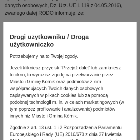
y
danych osobowych, Dz. Urz. UE L 119 z 04.05.2016),
j
zwanego dalej RODO informuję, że:
n
a
Administratorem Państwa danych osobowych jest:
Miasto i Gmina Kórnik, Niepodległości 1, 62 -035
Drogi użytkowniku / Droga
Kórnik, reprezentowana przez Burmistrza Miasta i
użytkowniczko
Gminy Kórnik.
Administrator powołał Inspektora Ochrony Danych p.
Potrzebujemy na to Twojej zgody.
Agnieszkę Lewicką-Bachman. Kontakt z Inspektorem
Jeżeli klikniesz przycisk "Przejdź dalej" lub zamkniesz
możliwy za pośrednictwem adresu e - mail:
to okno, to wyrazisz zgodę na przetwarzanie przez
abi@umig.kornik.pl
oraz telefonicznie pod numerem 61
Miasto i Gminę Kórnik oraz podmiotów z nim
8170 411 wew. 672.
współpracujących Twoich danych osobowych
Państwa dane osobowe będą przetwarzane w
zapisywanych w plikach cookies lub za pomocą
następujących celach:
podobnej technologii m. in. w celach marketingowych (w
tym poprzez profilowanie i analizowanie) podmiotów
realizacja umowy (art. 6 ust. 1 lit. b RODO),
innych niż Miasto i Gmina Kórnik.
udostępnianie i aktualizacja w Centralnym Rejestrze
Zgodnie z art. 13 ust. 1 i 2 Rozporządzenia Parlamentu
Umów (CRU) informacji o umowach zawartych przez
Europejskiego i Rady (UE) 2016/679 z dnia 27 kwietnia
jednostkę sektora finansów publicznych lub na jej rzecz