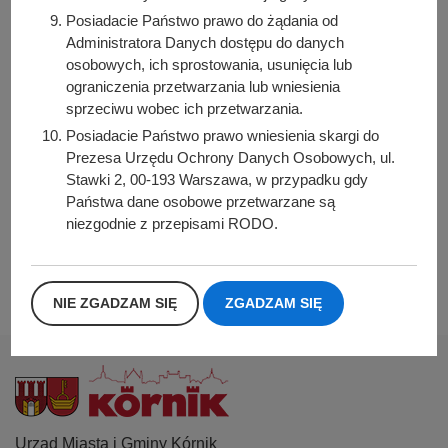
Posiadacie Państwo prawo do żądania od
Osoba odpowiedzialna za treść:
Administratora Danych dostępu do danych
Agnieszka Lewicka-Bachman
osobowych, ich sprostowania, usunięcia lub
ograniczenia przetwarzania lub wniesienia
Osoba odpowiedzialna za publikację:
sprzeciwu wobec ich przetwarzania.
Bartosz Przybylski
Posiadacie Państwo prawo wniesienia skargi do
Data wytworzenia:
Prezesa Urzędu Ochrony Danych Osobowych, ul.
2026-07-01 08:42:41
Stawki 2, 00-193 Warszawa, w przypadku gdy
Data publikacji:
Państwa dane osobowe przetwarzane są
2026-07-01 08:44:02
niezgodnie z przepisami RODO.
Data ostatniej modyfikacji:
2026-07-01 08:44:02
NIE ZGADZAM SIĘ
ZGADZAM SIĘ
Urząd Miasta i Gminy Kórnik