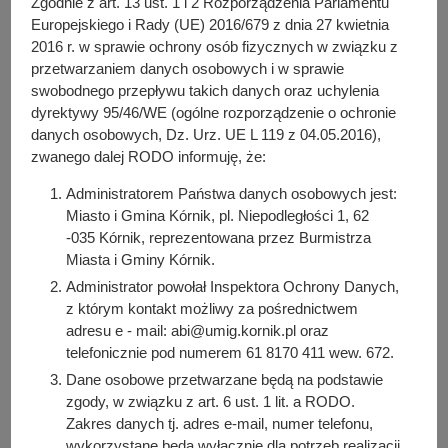
Zgodnie z art. 13 ust. 1 i 2 Rozporządzenia Parlamentu
y
Europejskiego i Rady (UE) 2016/679 z dnia 27 kwietnia
j
2016 r. w sprawie ochrony osób fizycznych w związku z
n
przetwarzaniem danych osobowych i w sprawie
a
swobodnego przepływu takich danych oraz uchylenia
dyrektywy 95/46/WE (ogólne rozporządzenie o ochronie
Radny okręgu wyborczego nr 1: Miasto Kórnik.
danych osobowych, Dz. Urz. UE L 119 z 04.05.2016),
zwanego dalej RODO informuję, że:
Dyżur Radnego
: po uprzednim umówieniu się drogą
telefoniczną.
Administratorem Państwa danych osobowych jest:
Miasto i Gmina Kórnik, pl. Niepodległości 1, 62
Kontakt:
andrzej.regulski@rada.kornik.pl
,
+48 604 772
-035 Kórnik, reprezentowana przez Burmistrza
423
.
Miasta i Gminy Kórnik.
Administrator powołał Inspektora Ochrony Danych,
Przynależność do Komisji:
z którym kontakt możliwy za pośrednictwem
adresu e - mail: abi@umig.kornik.pl oraz
członek Komisji Budżetu i Finansów;
telefonicznie pod numerem 61 8170 411 wew. 672.
Infrastruktury, Rozwoju i Polityki Przestrzennej;
Dane osobowe przetwarzane będą na podstawie
Rewizyjnej.
zgody, w związku z art. 6 ust. 1 lit. a RODO.
Ponadto
Zakres danych tj. adres e-mail, numer telefonu,
wykorzystane będą wyłącznie dla potrzeb realizacji