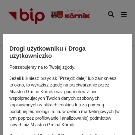
P
r
z
e
j
Ś
Biuletyn Informacji Publicznej UMiG Kórnik
Andrzej Regulski
d
c
ź
Drogi użytkowniku / Droga
i
Andrzej Regulski
d
użytkowniczko
e
o
ż
Potrzebujemy na to Twojej zgody.
t
k
r
Jeżeli klikniesz przycisk "Przejdź dalej" lub zamkniesz
a
e
to okno, to wyrazisz zgodę na przetwarzanie przez
n
ś
Miasto i Gminę Kórnik oraz podmiotów z nim
a
c
współpracujących Twoich danych osobowych
w
zapisywanych w plikach cookies lub za pomocą
i
i
podobnej technologii m. in. w celach marketingowych (w
g
tym poprzez profilowanie i analizowanie) podmiotów
a
innych niż Miasto i Gmina Kórnik.
c