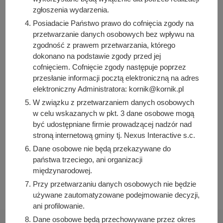
członek Komisji Bezpieczeństwa Ruchu Drogowego
zgłoszenia wydarzenia.
oraz Zespołu ds. opracowania planu budowy,
Posiadacie Państwo prawo do cofnięcia zgody na
modernizacji i rozbudowy dróg na terenie gminy Kórnik.
przetwarzanie danych osobowych bez wpływu na
zgodność z prawem przetwarzania, którego
dokonano na podstawie zgody przed jej
Osoba odpowiedzialna za treść:
cofnięciem. Cofnięcie zgody następuje poprzez
Bernadetta Piasecka
przesłanie informacji pocztą elektroniczną na adres
Osoba odpowiedzialna za publikację:
elektroniczny Administratora: kornik@kornik.pl
Bartosz Przybylski
W związku z przetwarzaniem danych osobowych
Data wytworzenia:
w celu wskazanych w pkt. 3 dane osobowe mogą
2022-08-16 11:12:29
być udostępniane firmie prowadzącej nadzór nad
stroną internetową gminy tj. Nexus Interactive s.c.
Data publikacji:
Dane osobowe nie będą przekazywane do
2022-08-16 12:13:16
państwa trzeciego, ani organizacji
Data ostatniej modyfikacji:
międzynarodowej.
2022-08-16 12:50:56
Przy przetwarzaniu danych osobowych nie będzie
używane zautomatyzowane podejmowanie decyzji,
ani profilowanie.
Dane osobowe będą przechowywane przez okres