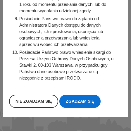
1 roku od momentu przesłania danych, lub do
momentu wycofania udzielonej zgody.
Posiadacie Państwo prawo do żądania od
Urząd Miasta i Gminy Kórnik
Administratora Danych dostępu do danych
pl. Niepodległości 1
osobowych, ich sprostowania, usunięcia lub
ograniczenia przetwarzania lub wniesienia
62-035 Kórnik
sprzeciwu wobec ich przetwarzania.
Sprawdź także
Posiadacie Państwo prawo wniesienia skargi do
Prezesa Urzędu Ochrony Danych Osobowych, ul.
Stawki 2, 00-193 Warszawa, w przypadku gdy
Państwa dane osobowe przetwarzane są
niezgodnie z przepisami RODO.
Śledź nas na
Facebook
Instagram
NIE ZGADZAM SIĘ
ZGADZAM SIĘ