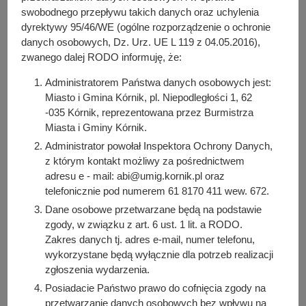
y
na rzecz poprawy zapewniania dostępności osobom ze
swobodnego przepływu takich danych oraz uchylenia
j
szczególnymi potrzebami,
dyrektywy 95/46/WE (ogólne rozporządzenie o ochronie
n
monitorowanie działalności Urzędu Miejskiego w
danych osobowych, Dz. Urz. UE L 119 z 04.05.2016),
a
zakresie zapewniania dostępności osobom ze
zwanego dalej RODO informuję, że:
szczególnymi potrzebami.
Administratorem Państwa danych osobowych jest:
Miasto i Gmina Kórnik, pl. Niepodległości 1, 62
Kontakt
-035 Kórnik, reprezentowana przez Burmistrza
Anita Wachowiak
Miasta i Gminy Kórnik.
Koordynator ds. dostępności w Urzędzie Miasta i Gminy
Administrator powołał Inspektora Ochrony Danych,
Kórnik
z którym kontakt możliwy za pośrednictwem
+48 515 229 671
adresu e - mail: abi@umig.kornik.pl oraz
e-mail:
rzecznik.on@kornik.pl
,
sds@kornik.pl
telefonicznie pod numerem 61 8170 411 wew. 672.
Dane osobowe przetwarzane będą na podstawie
zgody, w związku z art. 6 ust. 1 lit. a RODO.
Osoba odpowiedzialna za treść:
Zakres danych tj. adres e-mail, numer telefonu,
Bartosz Przybylski
wykorzystane będą wyłącznie dla potrzeb realizacji
Osoba odpowiedzialna za publikację:
zgłoszenia wydarzenia.
Bartosz Przybylski
Posiadacie Państwo prawo do cofnięcia zgody na
przetwarzanie danych osobowych bez wpływu na
Data wytworzenia: