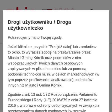
P
r
z
e
Drogi użytkowniku / Droga
j
użytkowniczko
Ś
Biuletyn Informacji Publicznej UMiG Kórnik
Struktura Organizacyjna
d
c
Potrzebujemy na to Twojej zgody.
Urzędu Miasta i Gminy Kórnik
Koordynator ds. dostępności
ź
i
d
Jeżeli klikniesz przycisk "Przejdź dalej" lub zamkniesz
e
Koordynator ds.
o
to okno, to wyrazisz zgodę na przetwarzanie przez
ż
t
Miasto i Gminę Kórnik oraz podmiotów z nim
k
dostępności
r
współpracujących Twoich danych osobowych
a
zapisywanych w plikach cookies lub za pomocą
e
n
podobnej technologii m. in. w celach marketingowych (w
ś
a
tym poprzez profilowanie i analizowanie) podmiotów
Do zadań Koordynatora do spraw dostępności należy
c
w
innych niż Miasto i Gmina Kórnik.
przede wszystkim:
i
i
Zgodnie z art. 13 ust. 1 i 2 Rozporządzenia Parlamentu
g
wsparcie osób ze szczególnymi potrzebami w dostępie
Europejskiego i Rady (UE) 2016/679 z dnia 27 kwietnia
a
do usług świadczonych przez Urząd,
2016 r. w sprawie ochrony osób fizycznych w związku z
c
przygotowanie i koordynacja wdrożenia planu działania
przetwarzaniem danych osobowych i w sprawie