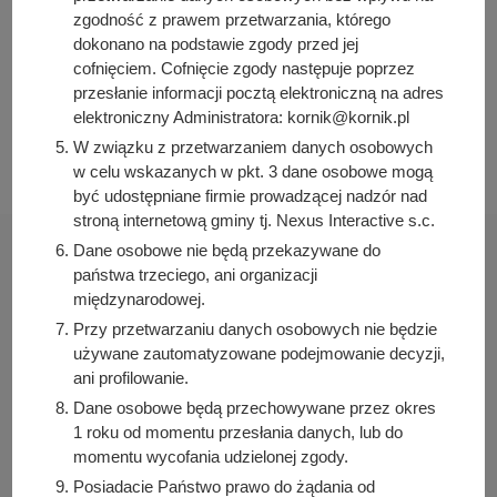
zgodność z prawem przetwarzania, którego
2021-05-06 12:00:00
dokonano na podstawie zgody przed jej
Data publikacji:
cofnięciem. Cofnięcie zgody następuje poprzez
2021-05-06 12:00:00
przesłanie informacji pocztą elektroniczną na adres
Data ostatniej modyfikacji:
elektroniczny Administratora: kornik@kornik.pl
2022-02-16 11:35:18
W związku z przetwarzaniem danych osobowych
w celu wskazanych w pkt. 3 dane osobowe mogą
być udostępniane firmie prowadzącej nadzór nad
stroną internetową gminy tj. Nexus Interactive s.c.
Dane osobowe nie będą przekazywane do
państwa trzeciego, ani organizacji
międzynarodowej.
Przy przetwarzaniu danych osobowych nie będzie
Urząd Miasta i Gminy Kórnik
używane zautomatyzowane podejmowanie decyzji,
pl. Niepodległości 1
ani profilowanie.
62-035 Kórnik
Dane osobowe będą przechowywane przez okres
Sprawdź także
1 roku od momentu przesłania danych, lub do
momentu wycofania udzielonej zgody.
Posiadacie Państwo prawo do żądania od