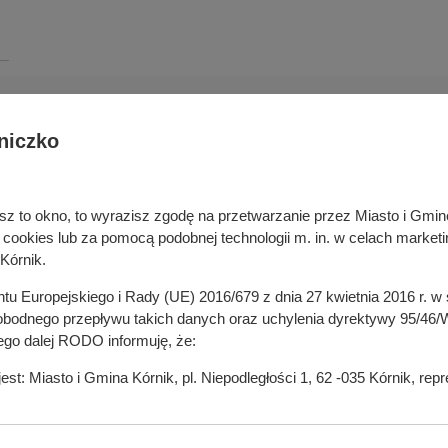
niczko
Deklaracja dostępności cyfrowej
rka odpadami
Cyberbezpieczeństwo
ywatelski
Mapa serwisu
niesz to okno, to wyrazisz zgodę na przetwarzanie przez Miasto i Gm
je
Rejestr zmian
okies lub za pomocą podobnej technologii m. in. w celach marketi
in
Zasady wystawiania faktur
Kórnik.
ustrukturyzowanych w Systemie 
ganizacji pozarządowych
entu Europejskiego i Rady (UE) 2016/679 z dnia 27 kwietnia 2016 r. 
 mediach
odnego przepływu takich danych oraz uchylenia dyrektywy 95/46/W
ego dalej RODO informuję, że:
t: Miasto i Gmina Kórnik, pl. Niepodległości 1, 62 -035 Kórnik, re
ych, z którym kontakt możliwy za pośrednictwem adresu e - mail: ab