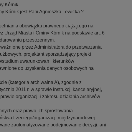
y Kórnik.
y Kórnik jest Pani Agnieszka Lewicka ?
ełniania obowiązku prawnego ciążącego na
z Urząd Miasta i Gminy Kórnik na podstawie art. 6
podarowaniu przestrzennym.
ażnione przez Administratora do przetwarzania
bowych, projektant sporządzający projekt
/studium uwarunkowań i kierunków
rawnione do uzyskania danych osobowych na
 (kategoria archiwalna A), zgodnie z
znia 2011 r. w sprawie instrukcji kancelaryjnej,
sprawie organizacji i zakresu działania archiwów
anych oraz prawo ich sprostowania.
twa trzeciego/organizacji międzynarodowej.
ywane zautomatyzowane podejmowanie decyzji, ani