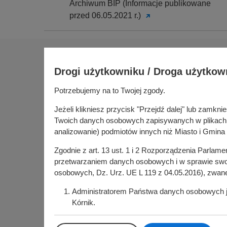
Archiwum BIP (Informacje publikowane
przed 06.05.2021 r.)
Na skróty
Drogi użytkowniku / Droga użytkow
Sołectwa
Gospoda
Potrzebujemy na to Twojej zgody.
Urząd Miasta i Gminy Kórnik
Budżet ob
pl. Niepodległości 1
Jeżeli klikniesz przycisk "Przejdź dalej" lub zamk
Konsultac
62-035 Kórnik
Twoich danych osobowych zapisywanych w plikach co
Kórniczan
analizowanie) podmiotów innych niż Miasto i Gmina 
Portal or
Zgodnie z art. 13 ust. 1 i 2 Rozporządzenia Parlam
Kórnik w
przetwarzaniem danych osobowych i w sprawie swob
osobowych, Dz. Urz. UE L 119 z 04.05.2016), zwan
Administratorem Państwa danych osobowych jes
Kórnik.
Administrator powołał Inspektora Ochrony Dan