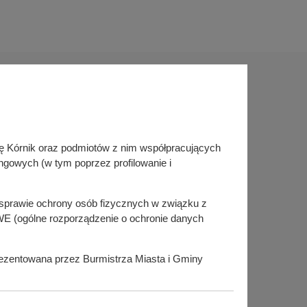
Sprawdź także
inę Kórnik oraz podmiotów z nim współpracujących
Śledź nas na
ngowych (w tym poprzez profilowanie i
Facebook
Instagram
KSeF
w sprawie ochrony osób fizycznych w związku z
E (ogólne rozporządzenie o ochronie danych
prezentowana przez Burmistrza Miasta i Gminy
i@umig.kornik.pl oraz telefonicznie pod numerem