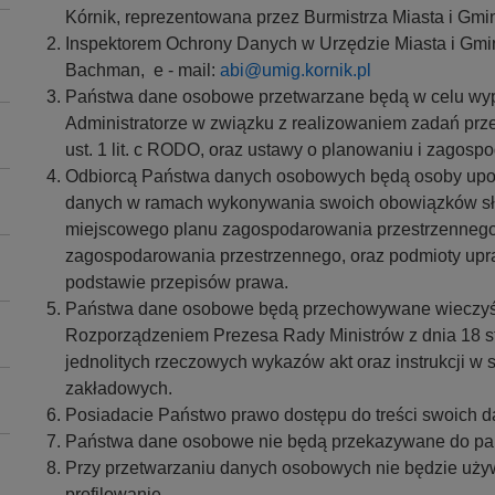
Kórnik, reprezentowana przez Burmistrza Miasta i Gmin
Inspektorem Ochrony Danych w Urzędzie Miasta i Gmin
Bachman, e - mail:
abi@umig.kornik.pl
Państwa dane osobowe przetwarzane będą w celu wyp
Administratorze w związku z realizowaniem zadań prze
ust. 1 lit. c RODO, oraz ustawy o planowaniu i zagos
Odbiorcą Państwa danych osobowych będą osoby upow
danych w ramach wykonywania swoich obowiązków służ
miejscowego planu zagospodarowania przestrzennego
zagospodarowania przestrzennego, oraz podmioty up
podstawie przepisów prawa.
Państwa dane osobowe będą przechowywane wieczyście
Rozporządzeniem Prezesa Rady Ministrów z dnia 18 styc
jednolitych rzeczowych wykazów akt oraz instrukcji w 
zakładowych.
Posiadacie Państwo prawo dostępu do treści swoich d
Państwa dane osobowe nie będą przekazywane do pańs
Przy przetwarzaniu danych osobowych nie będzie uż
profilowanie.