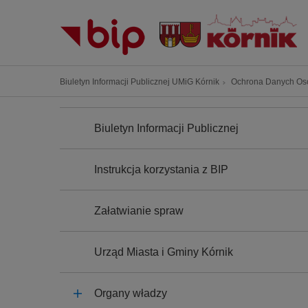
P
r
z
e
j
Ś
Biuletyn Informacji Publicznej UMiG Kórnik
Ochrona Danych O
d
c
ź
N
i
A
d
Biuletyn Informacji Publicznej
e
W
o
I
ż
G
t
k
A
Instrukcja korzystania z BIP
r
C
a
J
e
n
A
ś
Załatwianie spraw
a
c
w
i
i
Urząd Miasta i Gminy Kórnik
g
a
Organy władzy
c