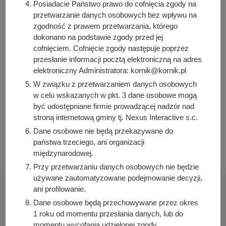
Posiadacie Państwo prawo do cofnięcia zgody na
przetwarzanie danych osobowych bez wpływu na
Osoba odpowiedzialna za treść:
zgodność z prawem przetwarzania, którego
Bartosz Przybylski
dokonano na podstawie zgody przed jej
cofnięciem. Cofnięcie zgody następuje poprzez
Osoba odpowiedzialna za publikację:
Bartosz Przybylski
przesłanie informacji pocztą elektroniczną na adres
elektroniczny Administratora: kornik@kornik.pl
Data wytworzenia:
W związku z przetwarzaniem danych osobowych
2021-05-06 12:00:00
w celu wskazanych w pkt. 3 dane osobowe mogą
Data publikacji:
być udostępniane firmie prowadzącej nadzór nad
2021-05-06 12:00:00
stroną internetową gminy tj. Nexus Interactive s.c.
Data ostatniej modyfikacji:
Dane osobowe nie będą przekazywane do
2024-09-04 14:00:37
państwa trzeciego, ani organizacji
międzynarodowej.
Przy przetwarzaniu danych osobowych nie będzie
używane zautomatyzowane podejmowanie decyzji,
ani profilowanie.
Dane osobowe będą przechowywane przez okres
1 roku od momentu przesłania danych, lub do
momentu wycofania udzielonej zgody.