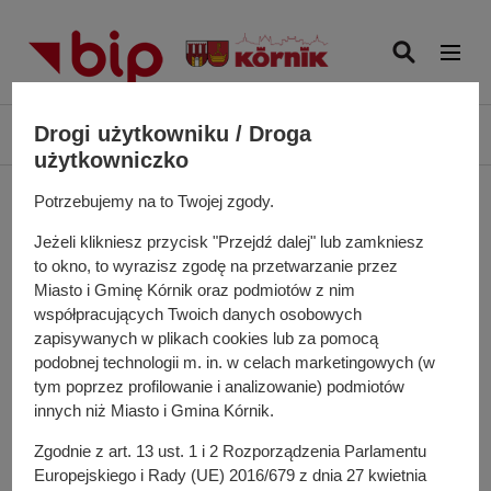
P
r
z
e
j
Ś
Drogi użytkowniku / Droga
Biuletyn Informacji Publicznej UMiG Kórnik
Organy władzy
d
c
użytkowniczko
ź
i
Burmistrz
d
Potrzebujemy na to Twojej zgody.
e
o
ż
Jeżeli klikniesz przycisk "Przejdź dalej" lub zamkniesz
t
k
to okno, to wyrazisz zgodę na przetwarzanie przez
r
Burmistrz:
Przemysław Pacholski
a
Miasto i Gminę Kórnik oraz podmiotów z nim
e
n
współpracujących Twoich danych osobowych
ś
zapisywanych w plikach cookies lub za pomocą
a
c
podobnej technologii m. in. w celach marketingowych (w
w
i
tym poprzez profilowanie i analizowanie) podmiotów
i
innych niż Miasto i Gmina Kórnik.
g
a
Zgodnie z art. 13 ust. 1 i 2 Rozporządzenia Parlamentu
c
Europejskiego i Rady (UE) 2016/679 z dnia 27 kwietnia