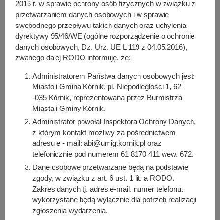
y
2016 r. w sprawie ochrony osób fizycznych w związku z
j
przetwarzaniem danych osobowych i w sprawie
swobodnego przepływu takich danych oraz uchylenia
n
dyrektywy 95/46/WE (ogólne rozporządzenie o ochronie
a
danych osobowych, Dz. Urz. UE L 119 z 04.05.2016),
zwanego dalej RODO informuję, że:
Administratorem Państwa danych osobowych jest:
Miasto i Gmina Kórnik, pl. Niepodległości 1, 62
-035 Kórnik, reprezentowana przez Burmistrza
Miasta i Gminy Kórnik.
Administrator powołał Inspektora Ochrony Danych,
z którym kontakt możliwy za pośrednictwem
e-mail:
burmistrz@kornik.pl
adresu e - mail: abi@umig.kornik.pl oraz
telefonicznie pod numerem 61 8170 411 wew. 672.
Telefon (Sekretariat):
+48 61 89 72 610
Dane osobowe przetwarzane będą na podstawie
Burmistrz przyjmuje interesantów w poniedziałki w
zgody, w związku z art. 6 ust. 1 lit. a RODO.
godzinach 10:00-14:00 oraz w sprawach skarg i wniosków
Zakres danych tj. adres e-mail, numer telefonu,
we wtorki w godzinach 14:30-16:00 oraz w pozostałe dni w
wykorzystane będą wyłącznie dla potrzeb realizacji
zgłoszenia wydarzenia.
terminie ustalonym indywidualnie.