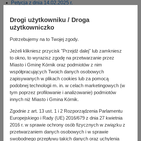
y
Petycja z dnia 14.02.2025 r.
j
Petycja z dnia 17.09.2024 r.
n
Petycja z dnia 17.09.2024 r.
Drogi użytkowniku / Droga
a
Petycja z dnia 9.08.2024 r.
użytkowniczko
Petycja z dnia 8.05.2024 r.
Potrzebujemy na to Twojej zgody.
Petycja z dnia 25.03.2024 r.
Petycja z dnia 15.03.2024 r.
Jeżeli klikniesz przycisk "Przejdź dalej" lub zamkniesz
Petycja z dnia 07.03.2024 r. (WB1-WOP.152.1.2024)
to okno, to wyrazisz zgodę na przetwarzanie przez
Petycja z dnia 17.01.2024 r.
Miasto i Gminę Kórnik oraz podmiotów z nim
Petycja z dnia 11.01.2024 r. (O.1250.2024)
współpracujących Twoich danych osobowych
Petycja z dnia 27.11.2023 r. (O.35980.2023)
zapisywanych w plikach cookies lub za pomocą
podobnej technologii m. in. w celach marketingowych (w
Petycja z dnia 23.10.2023 r.
tym poprzez profilowanie i analizowanie) podmiotów
Petycja z dnia 19.09.2023 r.
innych niż Miasto i Gmina Kórnik.
Petycja z dnia 12.07.2023 r. (WB1-PP.6724.4.55.2023)
Petycja z dnia 16.02.2023 r.
Zgodnie z art. 13 ust. 1 i 2 Rozporządzenia Parlamentu
Petycja z dnia 15.12.2022 r.
Europejskiego i Rady (UE) 2016/679 z dnia 27 kwietnia
Petycja z dnia 17.11.2022 r. (WB1-PP.6724.149.2022)
2016 r. w sprawie ochrony osób fizycznych w związku z
Petycja z dnia 14.10.2022 r.
przetwarzaniem danych osobowych i w sprawie
swobodnego przepływu takich danych oraz uchylenia
Petycja z dnia 18.07.2022 r.