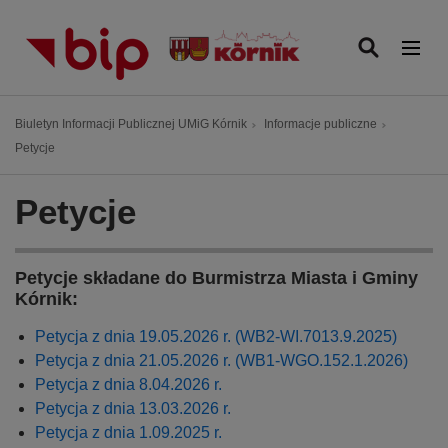
P
r
z
e
j
Ś
Biuletyn Informacji Publicznej UMiG Kórnik
Informacje publiczne
d
c
Petycje
ź
i
d
e
Petycje
o
ż
t
k
r
a
e
Petycje składane do Burmistrza Miasta i Gminy
n
Kórnik:
ś
a
c
w
Petycja z dnia 19.05.2026 r. (WB2-WI.7013.9.2025)
i
i
Petycja z dnia 21.05.2026 r. (WB1-WGO.152.1.2026)
g
Petycja z dnia 8.04.2026 r.
a
Petycja z dnia 13.03.2026 r.
c
Petycja z dnia 1.09.2025 r.