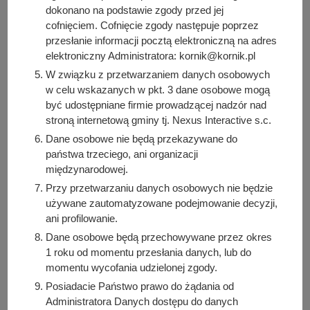
dokonano na podstawie zgody przed jej
Petycja z dnia 16.02.2023 r.
cofnięciem. Cofnięcie zgody następuje poprzez
Petycja z dnia 16.08.2022 r.
przesłanie informacji pocztą elektroniczną na adres
Petycja z dnia 31.07.2022 r.
elektroniczny Administratora: kornik@kornik.pl
Petycja z dnia 23.06.2022 r.
W związku z przetwarzaniem danych osobowych
Petycja z dnia 9.03.2022 r.
w celu wskazanych w pkt. 3 dane osobowe mogą
Petycja z dnia 2.02.2022 r.
być udostępniane firmie prowadzącej nadzór nad
Petycja z dnia 21.12.2021 r.
stroną internetową gminy tj. Nexus Interactive s.c.
Dane osobowe nie będą przekazywane do
państwa trzeciego, ani organizacji
międzynarodowej.
Petycje składane do Sołtysów:
Przy przetwarzaniu danych osobowych nie będzie
Petycja do sołtysa wsi Konarskie z dnia 4.02.2022 r.
używane zautomatyzowane podejmowanie decyzji,
(WB2-ET.7021.71.2022) do sołtysa wsi Konarskie
ani profilowanie.
Dane osobowe będą przechowywane przez okres
1 roku od momentu przesłania danych, lub do
Osoba odpowiedzialna za treść:
momentu wycofania udzielonej zgody.
Katarzyna Roth
Posiadacie Państwo prawo do żądania od
Osoba odpowiedzialna za publikację:
Administratora Danych dostępu do danych
Bartosz Przybylski