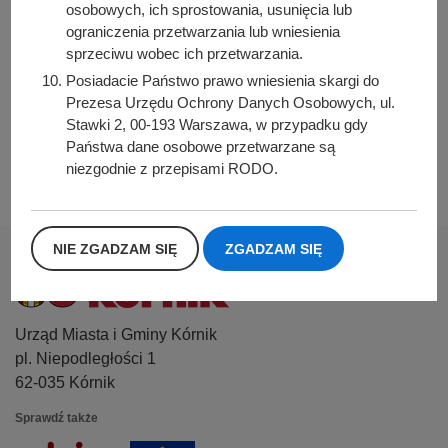
osobowych, ich sprostowania, usunięcia lub
Data wytworzenia:
ograniczenia przetwarzania lub wniesienia
2021-05-06 12:00:00
sprzeciwu wobec ich przetwarzania.
Posiadacie Państwo prawo wniesienia skargi do
Data publikacji:
Prezesa Urzędu Ochrony Danych Osobowych, ul.
2021-05-06 12:00:00
Stawki 2, 00-193 Warszawa, w przypadku gdy
Data ostatniej modyfikacji:
Państwa dane osobowe przetwarzane są
2026-07-22 08:08:18
niezgodnie z przepisami RODO.
NIE ZGADZAM SIĘ
ZGADZAM SIĘ
Urząd Miasta i Gminy Kórnik
pl. Niepodległości 1
62-035 Kórnik
Sprawdź także