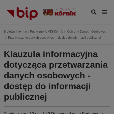
P
r
z
e
j
Ś
Biuletyn Informacji Publicznej UMiG Kórnik
Ochrona Danych Osobowych
d
c
Przetwarzanie danych osobowych - dostęp do informacji publicznej
ź
i
d
e
Klauzula informacyjna
o
ż
t
k
dotycząca przetwarzania
r
a
e
danych osobowych -
n
ś
a
c
dostęp do informacji
w
i
i
publicznej
g
a
c
Zgodnie z art. 13 ust. 1 i 2 Rozporządzenia Parlamentu