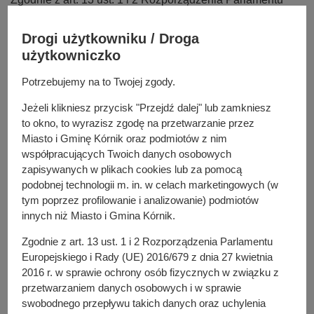
y
Europejskiego i Rady (UE) 2016/679 z dnia 27 kwietnia
j
2016 r. w sprawie ochrony osób fizycznych w związku z
Drogi użytkowniku / Droga
n
przetwarzaniem danych osobowych i w sprawie
użytkowniczko
a
swobodnego przepływu takich danych oraz uchylenia
Potrzebujemy na to Twojej zgody.
dyrektywy 95/46/WE (ogólne rozporządzenie o ochronie
danych osobowych, Dz. Urz. UE L 119 z 04.05.2016),
Jeżeli klikniesz przycisk "Przejdź dalej" lub zamkniesz
zwanego dalej RODO informuję, że:
to okno, to wyrazisz zgodę na przetwarzanie przez
Miasto i Gminę Kórnik oraz podmiotów z nim
Administratorem Państwa danych osobowych jest:
współpracujących Twoich danych osobowych
Miasto i Gmina Kórnik, pl. Niepodległości 1, 62 -035
zapisywanych w plikach cookies lub za pomocą
Kórnik, reprezentowana przez Burmistrza Miasta i
podobnej technologii m. in. w celach marketingowych (w
Gminy Kórnik.
tym poprzez profilowanie i analizowanie) podmiotów
Inspektorem Ochrony Danych w Urzędzie Miasta i
innych niż Miasto i Gmina Kórnik.
Gminy Kórnik jest Pani Agnieszka Lewicka-Bachman, e
Zgodnie z art. 13 ust. 1 i 2 Rozporządzenia Parlamentu
- mail:
abi@umig.kornik.pl
.
Europejskiego i Rady (UE) 2016/679 z dnia 27 kwietnia
Państwa dane osobowe przetwarzane będą w celu
2016 r. w sprawie ochrony osób fizycznych w związku z
wypełniania obowiązku prawnego ciążącego na
przetwarzaniem danych osobowych i w sprawie
Administratorze w związku z realizowaniem zadań
swobodnego przepływu takich danych oraz uchylenia
przez Urząd Miasta i Gminy Kórnik na podstawie art. 6