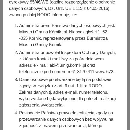
dyrektywy 95/46/WE (ogólne rozporządzenie o ochronie
ust. 1 lit. c RODO oraz ustawy z dnia 6 września 2001 r.
danych osobowych, Dz. Urz. UE L 119 z 04.05.2016),
o dostępie do informacji publicznej.
zwanego dalej RODO informuję, że:
W związku z przetwarzaniem danych osobowych w
Administratorem Państwa danych osobowych jest:
celach wskazanych w pkt. 3 Państwa dane osobowe
Miasto i Gmina Kórnik, pl. Niepodległości 1, 62
mogą być udostępniane organom władzy publicznej
-035 Kórnik, reprezentowana przez Burmistrza
oraz podmiotom wykonującym zadania publiczne lub
Miasta i Gminy Kórnik.
działającym na zlecenie organów władzy publicznej, w
Administrator powołał Inspektora Ochrony Danych,
zakresie i w celach, które wynikają z przepisów prawa
z którym kontakt możliwy za pośrednictwem
np. policja, sąd, prokuratura.
adresu e - mail: abi@umig.kornik.pl oraz
Państwa dane osobowe będą przechowywane przez
telefonicznie pod numerem 61 8170 411 wew. 672.
okres 5 lat, zgodnie z Rozporządzeniem Prezesa Rady
Dane osobowe przetwarzane będą na podstawie
Ministrów z dnia 18 stycznia 2011 r. w sprawie instrukcji
zgody, w związku z art. 6 ust. 1 lit. a RODO.
kancelaryjnej, jednolitych rzeczowych wykazów akt oraz
Zakres danych tj. adres e-mail, numer telefonu,
instrukcji w sprawie organizacji i zakresu działania
wykorzystane będą wyłącznie dla potrzeb realizacji
archiwów zakładowych.
zgłoszenia wydarzenia.
Posiadacie Państwo prawo dostępu do treści swoich
Posiadacie Państwo prawo do cofnięcia zgody na
danych, prawo ich sprostowania oraz prawo do
przetwarzanie danych osobowych bez wpływu na
ograniczenia przetwarzania.
zgodność z prawem przetwarzania, którego