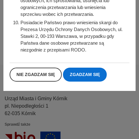
osobowych, ich sprostowania, usunięcia lub
Data wytworzenia:
ograniczenia przetwarzania lub wniesienia
2021-05-06 12:00:00
sprzeciwu wobec ich przetwarzania.
Data publikacji:
Posiadacie Państwo prawo wniesienia skargi do
2021-05-06 12:00:00
Prezesa Urzędu Ochrony Danych Osobowych, ul.
Stawki 2, 00-193 Warszawa, w przypadku gdy
Data ostatniej modyfikacji:
Państwa dane osobowe przetwarzane są
2021-05-06 12:00:00
niezgodnie z przepisami RODO.
NIE ZGADZAM SIĘ
ZGADZAM SIĘ
Urząd Miasta i Gminy Kórnik
pl. Niepodległości 1
62-035 Kórnik
Sprawdź także