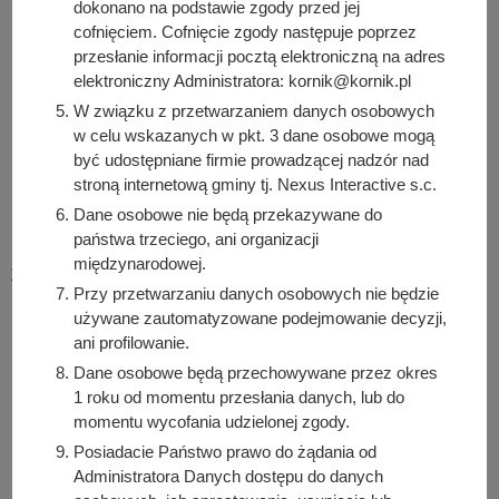
dokonano na podstawie zgody przed jej
Państwa dane osobowe nie będą przekazywane do
cofnięciem. Cofnięcie zgody następuje poprzez
państwa trzeciego/organizacji międzynarodowej.
przesłanie informacji pocztą elektroniczną na adres
Przy przetwarzaniu danych osobowych nie będzie
elektroniczny Administratora: kornik@kornik.pl
używane zautomatyzowane podejmowanie decyzji, ani
W związku z przetwarzaniem danych osobowych
profilowanie.
w celu wskazanych w pkt. 3 dane osobowe mogą
Posiadacie Państwo prawo wniesienia skargi do
być udostępniane firmie prowadzącej nadzór nad
Prezesa Urzędu Ochrony Danych Osobowych, ul.
stroną internetową gminy tj. Nexus Interactive s.c.
Stawki 2, 00-193 Warszawa, w przypadku gdy Państwa
Dane osobowe nie będą przekazywane do
dane osobowe przetwarzane są niezgodnie z
państwa trzeciego, ani organizacji
przepisami RODO.
międzynarodowej.
Podanie danych osobowych może być obligatoryjne,
Przy przetwarzaniu danych osobowych nie będzie
ale niezbędne w celu rozpatrzenia wniosku i udzielenia
używane zautomatyzowane podejmowanie decyzji,
odpowiedzi na wniosek.
ani profilowanie.
Dane osobowe będą przechowywane przez okres
1 roku od momentu przesłania danych, lub do
Osoba odpowiedzialna za treść:
Agnieszka Lewicka-Bachman
momentu wycofania udzielonej zgody.
Posiadacie Państwo prawo do żądania od
Osoba odpowiedzialna za publikację:
Administratora Danych dostępu do danych
Bartosz Przybylski