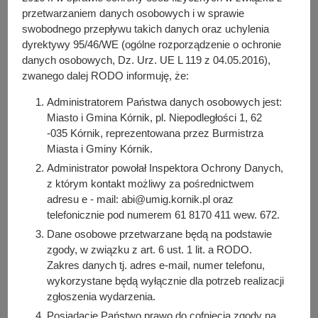
y
przetwarzaniem danych osobowych i w sprawie
Kontakt:
j
swobodnego przepływu takich danych oraz uchylenia
+48 61 81 70 411 wew. 589
n
dyrektywy 95/46/WE (ogólne rozporządzenie o ochronie
a
danych osobowych, Dz. Urz. UE L 119 z 04.05.2016),
e-mail:
eksploatacja@kornik.pl
zwanego dalej RODO informuję, że:
Kierownik
: Anna Borowiak,
+48 61 81 70 411 wew. 589
Administratorem Państwa danych osobowych jest:
Miasto i Gmina Kórnik, pl. Niepodległości 1, 62
Pracownicy:
-035 Kórnik, reprezentowana przez Burmistrza
Zastępca kierownika - Katarzyna Zimoch,
+48 61 81 70
Miasta i Gminy Kórnik.
411 wew. 658
Administrator powołał Inspektora Ochrony Danych,
Inspektor - Mirosław Stachowiak,
+48 61 81 70 411 wew.
z którym kontakt możliwy za pośrednictwem
657
adresu e - mail: abi@umig.kornik.pl oraz
Inspektor - Sonia Obiegałka-Ryks,
+48 61 81 70 411 wew.
telefonicznie pod numerem 61 8170 411 wew. 672.
691
Dane osobowe przetwarzane będą na podstawie
Inspektor - Karina Majchrzak,
+48 61 81 70 411 wew. 588
zgody, w związku z art. 6 ust. 1 lit. a RODO.
Specjalista - Marlena Weber,
+48 61 81 70 411 wew. 603
Zakres danych tj. adres e-mail, numer telefonu,
Specjalista - Jolanta Żak,
+48 61 81 70 411 wew. 658
wykorzystane będą wyłącznie dla potrzeb realizacji
Specjalista - Michalina Małkus
zgłoszenia wydarzenia.
Posiadacie Państwo prawo do cofnięcia zgody na