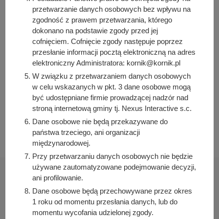
przetwarzanie danych osobowych bez wpływu na
Osoba odpowiedzialna za treść:
zgodność z prawem przetwarzania, którego
Bartosz Przybylski
dokonano na podstawie zgody przed jej
Osoba odpowiedzialna za publikację:
cofnięciem. Cofnięcie zgody następuje poprzez
Bartosz Przybylski
przesłanie informacji pocztą elektroniczną na adres
Data wytworzenia:
elektroniczny Administratora: kornik@kornik.pl
2021-05-06 12:00:00
W związku z przetwarzaniem danych osobowych
w celu wskazanych w pkt. 3 dane osobowe mogą
Data publikacji:
być udostępniane firmie prowadzącej nadzór nad
2021-05-06 12:00:00
stroną internetową gminy tj. Nexus Interactive s.c.
Data ostatniej modyfikacji:
Dane osobowe nie będą przekazywane do
2026-05-21 10:03:05
państwa trzeciego, ani organizacji
międzynarodowej.
Przy przetwarzaniu danych osobowych nie będzie
używane zautomatyzowane podejmowanie decyzji,
ani profilowanie.
Dane osobowe będą przechowywane przez okres
1 roku od momentu przesłania danych, lub do
Urząd Miasta i Gminy Kórnik
momentu wycofania udzielonej zgody.