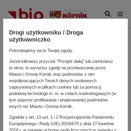
P
r
z
e
j
Drogi użytkowniku / Droga
Ś
Biuletyn Informacji Publicznej UMiG Kórnik
Struktura Organizacyjna
d
użytkowniczko
c
Urzędu Miasta i Gminy Kórnik
Wydział Eksploatacji Infrastruktury
ź
i
Potrzebujemy na to Twojej zgody.
Technicznej
d
e
o
Jeżeli klikniesz przycisk "Przejdź dalej" lub zamkniesz
ż
Wydział Eksploatacji
t
to okno, to wyrazisz zgodę na przetwarzanie przez
k
r
Miasto i Gminę Kórnik oraz podmiotów z nim
a
Infrastruktury
e
współpracujących Twoich danych osobowych
n
zapisywanych w plikach cookies lub za pomocą
ś
Technicznej
a
podobnej technologii m. in. w celach marketingowych (w
c
w
tym poprzez profilowanie i analizowanie) podmiotów
i
i
innych niż Miasto i Gmina Kórnik.
g
Urząd Miasta i Gminy Kórnik
Zgodnie z art. 13 ust. 1 i 2 Rozporządzenia Parlamentu
a
ul. Wodna 4
Europejskiego i Rady (UE) 2016/679 z dnia 27 kwietnia
c
62-035 Kórnik
2016 r. w sprawie ochrony osób fizycznych w związku z