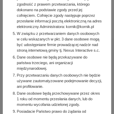
Data publikacji:
zgodność z prawem przetwarzania, którego
2021-05-06 12:00:00
dokonano na podstawie zgody przed jej
cofnięciem. Cofnięcie zgody następuje poprzez
Data ostatniej modyfikacji:
przesłanie informacji pocztą elektroniczną na adres
2024-05-10 14:13:38
elektroniczny Administratora: kornik@kornik.pl
W związku z przetwarzaniem danych osobowych
w celu wskazanych w pkt. 3 dane osobowe mogą
być udostępniane firmie prowadzącej nadzór nad
stroną internetową gminy tj. Nexus Interactive s.c.
Dane osobowe nie będą przekazywane do
państwa trzeciego, ani organizacji
Urząd Miasta i Gminy Kórnik
międzynarodowej.
pl. Niepodległości 1
Przy przetwarzaniu danych osobowych nie będzie
62-035 Kórnik
używane zautomatyzowane podejmowanie decyzji,
ani profilowanie.
Sprawdź także
Dane osobowe będą przechowywane przez okres
1 roku od momentu przesłania danych, lub do
momentu wycofania udzielonej zgody.
Posiadacie Państwo prawo do żądania od
Śledź nas na