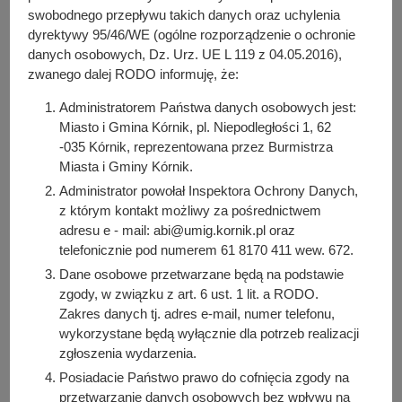
y
swobodnego przepływu takich danych oraz uchylenia
Kontakt:
j
dyrektywy 95/46/WE (ogólne rozporządzenie o ochronie
+48 61 81 70 411 wew. 720
n
danych osobowych, Dz. Urz. UE L 119 z 04.05.2016),
a
zwanego dalej RODO informuję, że:
e-mail:
radamiejska@kornik.pl
Administratorem Państwa danych osobowych jest:
Kierownik
: Helena Cyranik,
+48 61 81 70 411 wew. 720
Miasto i Gmina Kórnik, pl. Niepodległości 1, 62
-035 Kórnik, reprezentowana przez Burmistrza
Pracownicy:
Miasta i Gminy Kórnik.
Zastępca kierownika - Joanna Grzegorowska,
+48 61 81
Administrator powołał Inspektora Ochrony Danych,
70 411 wew. 722
z którym kontakt możliwy za pośrednictwem
Inspektor - Ewa Woźniak,
+48 61 81 70 411 wew. 721
adresu e - mail: abi@umig.kornik.pl oraz
telefonicznie pod numerem 61 8170 411 wew. 672.
Osoba odpowiedzialna za treść:
Dane osobowe przetwarzane będą na podstawie
Bartosz Przybylski
zgody, w związku z art. 6 ust. 1 lit. a RODO.
Zakres danych tj. adres e-mail, numer telefonu,
Osoba odpowiedzialna za publikację:
wykorzystane będą wyłącznie dla potrzeb realizacji
Bartosz Przybylski
zgłoszenia wydarzenia.
Data wytworzenia:
Posiadacie Państwo prawo do cofnięcia zgody na
2021-05-06 12:00:00
przetwarzanie danych osobowych bez wpływu na