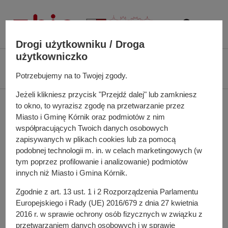
P
r
z
e
Drogi użytkowniku / Droga
j
użytkowniczko
Ś
Biuletyn Informacji Publicznej UMiG Kórnik
Struktura Organizacyjna
d
c
Potrzebujemy na to Twojej zgody.
Urzędu Miasta i Gminy Kórnik
Biuro Rady Miasta i Gminy Kórnik
ź
i
d
Jeżeli klikniesz przycisk "Przejdź dalej" lub zamkniesz
e
Biuro Rady Miasta i
o
to okno, to wyrazisz zgodę na przetwarzanie przez
ż
t
Miasto i Gminę Kórnik oraz podmiotów z nim
k
Gminy Kórnik
współpracujących Twoich danych osobowych
r
a
zapisywanych w plikach cookies lub za pomocą
e
n
podobnej technologii m. in. w celach marketingowych (w
ś
a
tym poprzez profilowanie i analizowanie) podmiotów
Urząd Miasta i Gminy Kórnik
c
w
innych niż Miasto i Gmina Kórnik.
ul. Rynek 1
i
i
62-035 Kórnik
Zgodnie z art. 13 ust. 1 i 2 Rozporządzenia Parlamentu
g
Europejskiego i Rady (UE) 2016/679 z dnia 27 kwietnia
a
Ratusz w Kórniku/Bninie
2016 r. w sprawie ochrony osób fizycznych w związku z
c
I piętro
przetwarzaniem danych osobowych i w sprawie