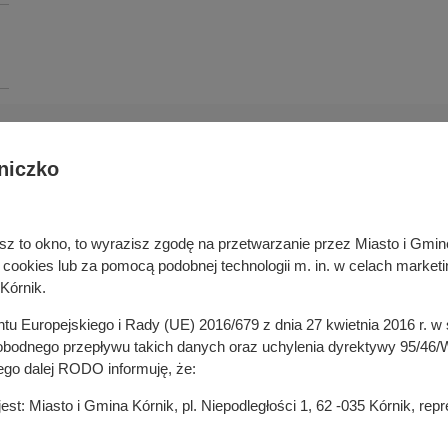
niczko
Deklaracja dostępności cyfrowej
rka odpadami
Cyberbezpieczeństwo
ywatelski
Mapa serwisu
niesz to okno, to wyrazisz zgodę na przetwarzanie przez Miasto i Gm
je
Rejestr zmian
okies lub za pomocą podobnej technologii m. in. w celach marketi
in
Zasady wystawiania faktur
Kórnik.
ustrukturyzowanych w Systemie 
ganizacji pozarządowych
entu Europejskiego i Rady (UE) 2016/679 z dnia 27 kwietnia 2016 r. 
 mediach
odnego przepływu takich danych oraz uchylenia dyrektywy 95/46/W
ego dalej RODO informuję, że:
t: Miasto i Gmina Kórnik, pl. Niepodległości 1, 62 -035 Kórnik, re