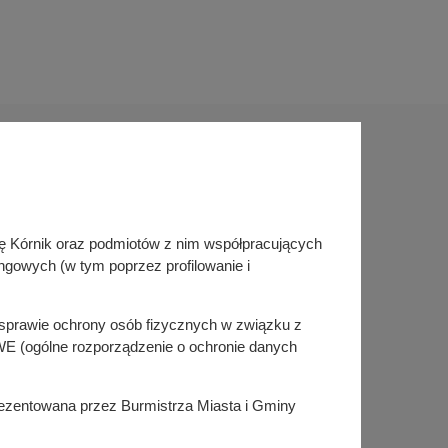
Sprawdź także
inę Kórnik oraz podmiotów z nim współpracujących
Śledź nas na
ngowych (w tym poprzez profilowanie i
Facebook
Instagram
KSeF
w sprawie ochrony osób fizycznych w związku z
E (ogólne rozporządzenie o ochronie danych
prezentowana przez Burmistrza Miasta i Gminy