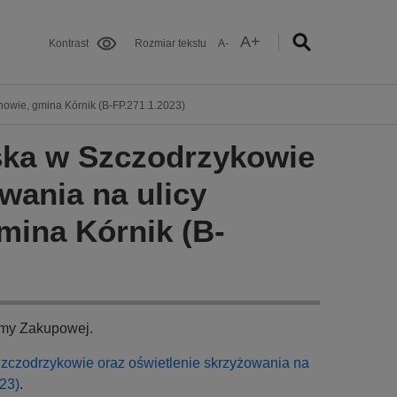
A+
Kontrast
Rozmiar tekstu
A-
howie, gmina Kórnik (B-FP.271.1.2023)
ska w Szczodrzykowie
wania na ulicy
mina Kórnik (B-
rmy Zakupowej.
zczodrzykowie oraz oświetlenie skrzyżowania na
23)
.