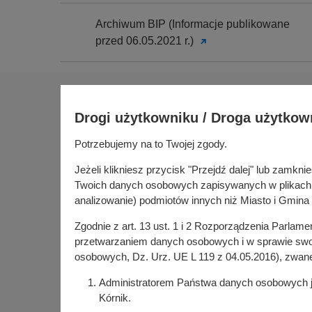
Archiwum BIP (Informacje publikowane
przed 06.05.2021 r.)
Na skróty
Drogi użytkowniku / Droga użytkow
Sołectwa
Gospoda
Potrzebujemy na to Twojej zgody.
Urząd Miasta i Gminy Kórnik
Budżet ob
pl. Niepodległości 1
Jeżeli klikniesz przycisk "Przejdź dalej" lub zamk
Konsultac
62-035 Kórnik
Twoich danych osobowych zapisywanych w plikach co
Kórniczan
analizowanie) podmiotów innych niż Miasto i Gmina 
Portal or
Zgodnie z art. 13 ust. 1 i 2 Rozporządzenia Parlam
Kórnik w
przetwarzaniem danych osobowych i w sprawie swob
osobowych, Dz. Urz. UE L 119 z 04.05.2016), zwan
Administratorem Państwa danych osobowych jes
Kórnik.