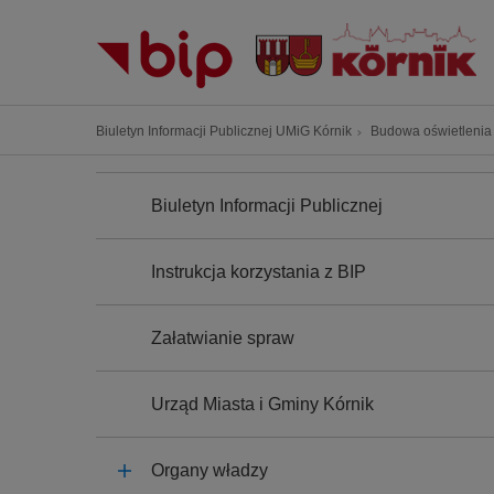
P
r
z
e
j
Ś
Biuletyn Informacji Publicznej UMiG Kórnik
Budowa oświetlenia 
d
c
ź
N
i
A
d
Biuletyn Informacji Publicznej
e
W
o
I
ż
G
t
k
A
Instrukcja korzystania z BIP
r
C
a
J
e
n
A
ś
Załatwianie spraw
a
c
w
i
i
Urząd Miasta i Gminy Kórnik
g
a
Organy władzy
c