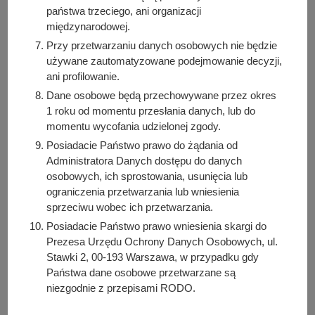
DOC
-
Wniosek - pompa ciepła, energia odnawialna (72.5
państwa trzeciego, ani organizacji
KB)
międzynarodowej.
Liczba pobrań: 6
Przy przetwarzaniu danych osobowych nie będzie
PDF
-
Wniosek - pompa ciepła, energia odnawialna (1.16
używane zautomatyzowane podejmowanie decyzji,
MB)
ani profilowanie.
Liczba pobrań: 6
Dane osobowe będą przechowywane przez okres
DOC
-
Wniosek - Mikroinstalacja (76.5 KB)
1 roku od momentu przesłania danych, lub do
Liczba pobrań: 4
momentu wycofania udzielonej zgody.
PDF
-
Wniosek - Mikroinstalacja (1.16 MB)
Posiadacie Państwo prawo do żądania od
Liczba pobrań: 4
Administratora Danych dostępu do danych
osobowych, ich sprostowania, usunięcia lub
DOC
-
Wniosek - magazynowanie wody (73.5 KB)
ograniczenia przetwarzania lub wniesienia
Liczba pobrań: 10
sprzeciwu wobec ich przetwarzania.
PDF
-
Wniosek - magazynowanie wody (1.16 MB)
Posiadacie Państwo prawo wniesienia skargi do
Liczba pobrań: 7
Prezesa Urzędu Ochrony Danych Osobowych, ul.
Stawki 2, 00-193 Warszawa, w przypadku gdy
Państwa dane osobowe przetwarzane są
Osoba odpowiedzialna za treść:
niezgodnie z przepisami RODO.
Bartosz Przybylski