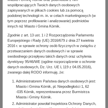
współpracujących Twoich danych osobowych
PDF
-
Deklaracja dotycząca źródeł ciepła i źródeł spalania
zapisywanych w plikach cookies lub za pomocą
paliw; Formularz A – budynki i lokale mieszkalne (428.27
podobnej technologii m. in. w celach marketingowych (w
KB)
tym poprzez profilowanie i analizowanie) podmiotów
Liczba pobrań: 21
innych niż Miasto i Gmina Kórnik.
PDF
-
Deklaracja dotycząca źródeł ciepła i źródeł spalania
paliw; Formularz B – budynki i lokale mieszkalne (560.7
Zgodnie z art. 13 ust. 1 i 2 Rozporządzenia Parlamentu
KB)
Europejskiego i Rady (UE) 2016/679 z dnia 27 kwietnia
Liczba pobrań: 11
2016 r. w sprawie ochrony osób fizycznych w związku z
DOC
-
Deklaracja wolontariusza do Programu opieki nad
przetwarzaniem danych osobowych i w sprawie
zwierzętami bezdomnymi oraz zapobiegania bezdomności
swobodnego przepływu takich danych oraz uchylenia
zwierząt na terenie Miasta i Gminy Kórnik (210.5 KB)
dyrektywy 95/46/WE (ogólne rozporządzenie o ochronie
Liczba pobrań: 59
danych osobowych, Dz. Urz. UE L 119 z 04.05.2016),
zwanego dalej RODO informuję, że:
PDF
-
Wniosek o udział w programie likwidacji wyrobów
zawierających azbest (56.63 KB)
Administratorem Państwa danych osobowych jest:
Liczba pobrań: 53
Miasto i Gmina Kórnik, pl. Niepodległości 1, 62
PDF
-
Zgłoszenie eksploatacji przydomowej oczyszczalni
-035 Kórnik, reprezentowana przez Burmistrza
ścieków/odprowadzenie ścieków do gruntu (215.1 KB)
Miasta i Gminy Kórnik.
Liczba pobrań: 40
Administrator powołał Inspektora Ochrony Danych,
DOCX
-
Wniosek o wydanie zaświadczenia