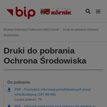
P
r
z
e
j
Ś
Biuletyn Informacji Publicznej UMiG Kórnik
Druki do pobrania Ochrona
d
c
Środowiska
ź
i
d
e
Druki do pobrania
o
ż
t
k
Ochrona Środowiska
r
a
e
n
ś
a
c
w
Do pobrania
i
i
PDF
-
Formularz informacji przedstawionych przez
g
wnioskodawcę (247.88 KB)
a
Liczba pobrań: 79
c
PDF
-
Oświadczenie dotyczące pomocy de minimis w