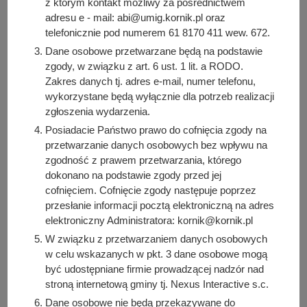
z którym kontakt możliwy za pośrednictwem
potwierdzającego okres pełnienia funkcji sołtysa (22.24
adresu e - mail: abi@umig.kornik.pl oraz
KB)
telefonicznie pod numerem 61 8170 411 wew. 672.
Liczba pobrań: 6
Dane osobowe przetwarzane będą na podstawie
PDF
-
Wniosek o wydanie decyzji o środowiskowych
zgody, w związku z art. 6 ust. 1 lit. a RODO.
uwarunkowaniach (669.56 KB)
Zakres danych tj. adres e-mail, numer telefonu,
Liczba pobrań: 17
wykorzystane będą wyłącznie dla potrzeb realizacji
DOC
-
Zgoda współwłaściciela nieruchomości (37.5 KB)
zgłoszenia wydarzenia.
Liczba pobrań: 3
Posiadacie Państwo prawo do cofnięcia zgody na
PDF
-
Zgoda współwłaściciela nieruchomości (1.2 MB)
przetwarzanie danych osobowych bez wpływu na
Liczba pobrań: 4
zgodność z prawem przetwarzania, którego
dokonano na podstawie zgody przed jej
DOC
-
Wniosek - zmiana źródła ogrzewania (75.5 KB)
cofnięciem. Cofnięcie zgody następuje poprzez
Liczba pobrań: 17
przesłanie informacji pocztą elektroniczną na adres
PDF
-
Wniosek - zmiana źródła ogrzewania (1.15 MB)
elektroniczny Administratora: kornik@kornik.pl
Liczba pobrań: 7
W związku z przetwarzaniem danych osobowych
DOC
-
Wniosek - Przydomowa Oczyszczalnia (73 KB)
w celu wskazanych w pkt. 3 dane osobowe mogą
Liczba pobrań: 5
być udostępniane firmie prowadzącej nadzór nad
PDF
-
Wniosek - Przydomowa Oczyszczalnia (1.16 MB)
stroną internetową gminy tj. Nexus Interactive s.c.
Liczba pobrań: 4
Dane osobowe nie będą przekazywane do