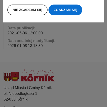
Osoba odpowiedzialna za publikację:
Bartosz Przybylski
NIE ZGADZAM SIĘ
ZGADZAM SIĘ
Data wytworzenia:
2021-05-06 12:00:00
Data publikacji:
2021-05-06 12:00:00
Data ostatniej modyfikacji:
2026-01-08 13:18:39
Urząd Miasta i Gminy Kórnik
pl. Niepodległości 1
62-035 Kórnik