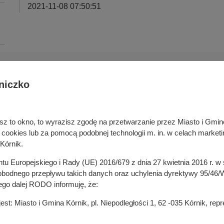
2021-11-08 07:50:51
niczko
Deklaracja dostępności cyfrowej
rka odpadami
Cyberbezpieczeństwo
ywatelski
Mapa serwisu
niesz to okno, to wyrazisz zgodę na przetwarzanie przez Miasto i Gm
je
Rejestr zmian
okies lub za pomocą podobnej technologii m. in. w celach marketi
in
Zasady wystawiania faktur
Kórnik.
ustrukturyzowanych w Systemie 
ganizacji pozarządowych
entu Europejskiego i Rady (UE) 2016/679 z dnia 27 kwietnia 2016 r. 
 mediach
odnego przepływu takich danych oraz uchylenia dyrektywy 95/46/W
ego dalej RODO informuję, że:
t: Miasto i Gmina Kórnik, pl. Niepodległości 1, 62 -035 Kórnik, re