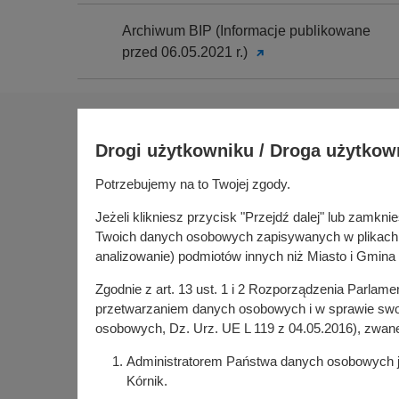
Archiwum BIP (Informacje publikowane
przed 06.05.2021 r.)
Na skróty
Drogi użytkowniku / Droga użytkow
Sołectwa
Gospoda
Potrzebujemy na to Twojej zgody.
Urząd Miasta i Gminy Kórnik
Budżet ob
pl. Niepodległości 1
Jeżeli klikniesz przycisk "Przejdź dalej" lub zamk
Konsultac
62-035 Kórnik
Twoich danych osobowych zapisywanych w plikach co
Kórniczan
analizowanie) podmiotów innych niż Miasto i Gmina 
Portal or
Zgodnie z art. 13 ust. 1 i 2 Rozporządzenia Parlam
Kórnik w
przetwarzaniem danych osobowych i w sprawie swob
osobowych, Dz. Urz. UE L 119 z 04.05.2016), zwan
Administratorem Państwa danych osobowych jes
Kórnik.