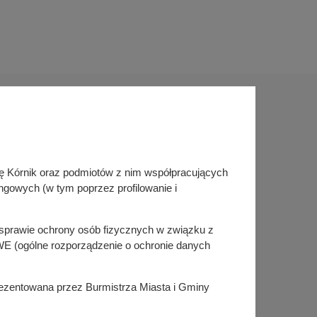
Sprawdź także
inę Kórnik oraz podmiotów z nim współpracujących
Śledź nas na
ngowych (w tym poprzez profilowanie i
Facebook
Instagram
KSeF
w sprawie ochrony osób fizycznych w związku z
E (ogólne rozporządzenie o ochronie danych
prezentowana przez Burmistrza Miasta i Gminy