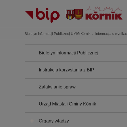
P
r
z
e
j
Ś
Biuletyn Informacji Publicznej UMiG Kórnik
Informacja o wynika
d
c
ź
N
i
A
d
Biuletyn Informacji Publicznej
e
W
o
I
ż
G
t
k
A
Instrukcja korzystania z BIP
r
C
a
J
e
n
A
ś
Załatwianie spraw
a
c
w
i
i
Urząd Miasta i Gminy Kórnik
g
a
Organy władzy
c