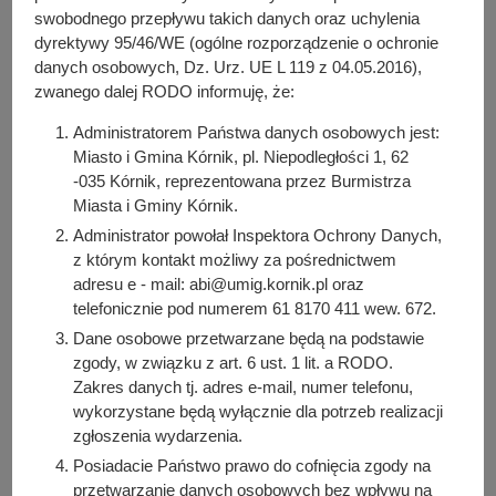
y
swobodnego przepływu takich danych oraz uchylenia
Gminy Kórnik
j
dyrektywy 95/46/WE (ogólne rozporządzenie o ochronie
n
danych osobowych, Dz. Urz. UE L 119 z 04.05.2016),
a
zwanego dalej RODO informuję, że:
Administratorem Państwa danych osobowych jest:
Do pobrania
Miasto i Gmina Kórnik, pl. Niepodległości 1, 62
PDF
-
Interpelacja z dnia 17 lutego 2025 r. w sprawie
-035 Kórnik, reprezentowana przez Burmistrza
rozważenia budowy spalarni odpadów lub zakładu
Miasta i Gminy Kórnik.
recyklingowego na terenie Miasta i Gminy Kórnik (134.96
Administrator powołał Inspektora Ochrony Danych,
KB)
z którym kontakt możliwy za pośrednictwem
Liczba pobrań: 2
adresu e - mail: abi@umig.kornik.pl oraz
telefonicznie pod numerem 61 8170 411 wew. 672.
Dane osobowe przetwarzane będą na podstawie
Osoba odpowiedzialna za treść:
zgody, w związku z art. 6 ust. 1 lit. a RODO.
Sebastian Stein
Zakres danych tj. adres e-mail, numer telefonu,
wykorzystane będą wyłącznie dla potrzeb realizacji
Osoba odpowiedzialna za publikację:
zgłoszenia wydarzenia.
Bartosz Przybylski
Posiadacie Państwo prawo do cofnięcia zgody na
Data wytworzenia:
przetwarzanie danych osobowych bez wpływu na