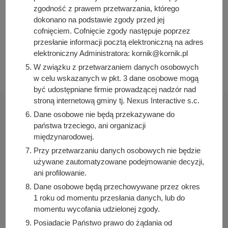
2025-02-28 10:53:29
zgodność z prawem przetwarzania, którego
Data publikacji:
dokonano na podstawie zgody przed jej
2025-02-28 13:10:38
cofnięciem. Cofnięcie zgody następuje poprzez
przesłanie informacji pocztą elektroniczną na adres
Data ostatniej modyfikacji:
elektroniczny Administratora: kornik@kornik.pl
2025-02-28 13:10:38
W związku z przetwarzaniem danych osobowych
w celu wskazanych w pkt. 3 dane osobowe mogą
być udostępniane firmie prowadzącej nadzór nad
stroną internetową gminy tj. Nexus Interactive s.c.
Dane osobowe nie będą przekazywane do
państwa trzeciego, ani organizacji
międzynarodowej.
Urząd Miasta i Gminy Kórnik
Przy przetwarzaniu danych osobowych nie będzie
pl. Niepodległości 1
używane zautomatyzowane podejmowanie decyzji,
62-035 Kórnik
ani profilowanie.
Dane osobowe będą przechowywane przez okres
Sprawdź także
1 roku od momentu przesłania danych, lub do
momentu wycofania udzielonej zgody.
Posiadacie Państwo prawo do żądania od