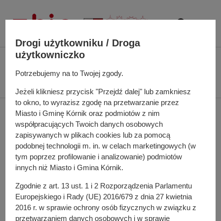
P
r
z
e
Drogi użytkowniku / Droga
j
użytkowniczko
Ś
Biuletyn Informacji Publicznej UMiG Kórnik
Interpelacja z dnia 17 lutego
d
c
Potrzebujemy na to Twojej zgody.
2025 r. w sprawie rozważenia budowy spalarni odpadów lub zakładu
ź
i
recyklingowego na terenie Miasta i Gminy Kórnik
d
Jeżeli klikniesz przycisk "Przejdź dalej" lub zamkniesz
e
o
to okno, to wyrazisz zgodę na przetwarzanie przez
ż
Interpelacja z dnia 17
t
Miasto i Gminę Kórnik oraz podmiotów z nim
k
r
współpracujących Twoich danych osobowych
a
lutego 2025 r. w sprawie
zapisywanych w plikach cookies lub za pomocą
e
n
podobnej technologii m. in. w celach marketingowych (w
ś
rozważenia budowy
a
tym poprzez profilowanie i analizowanie) podmiotów
c
w
innych niż Miasto i Gmina Kórnik.
i
spalarni odpadów lub
i
Zgodnie z art. 13 ust. 1 i 2 Rozporządzenia Parlamentu
g
zakładu recyklingowego
Europejskiego i Rady (UE) 2016/679 z dnia 27 kwietnia
a
2016 r. w sprawie ochrony osób fizycznych w związku z
c
na terenie Miasta i
przetwarzaniem danych osobowych i w sprawie