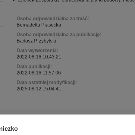
Osoba odpowiedzialna za treść:
Bernadetta Piasecka
Osoba odpowiedzialna za publikację:
Bartosz Przybylski
Data wytworzenia:
2022-08-16 10:43:21
Data publikacji:
2022-08-16 11:57:06
Data ostatniej modyfikacji:
2025-08-12 15:04:41
niczko
Deklaracja dostępności cyfrowej