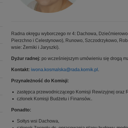
Radna okręgu wyborczego nr 4: Dachowa, Dziećmierowo, 
Pierzchno i Celestynowo), Runowo, Szczodrzykowo, Rob
wsie: Żerniki i Jaryszki).
Dyżur radnej:
po wcześniejszym umówieniu się drogą mai
Kontakt:
iwona.kosmalska@rada.kornik.pl
.
Przynależność do Komisji:
zastępca przewodniczącego Komisji Rewizyjnej oraz R
członek Komisji Budżetu i Finansów..
Ponadto:
Sołtys wsi Dachowa,
członek Zespołu ds. opracowania planu budowy, modern