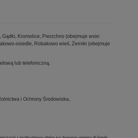
Gądki, Kromolice, Pierzchno (obejmuje wsie:
akowo-osiedle, Robakowo wieś, Żerniki (obejmuje
lową lub telefoniczną.
olnictwa i Ochrony Środowiska,
izacji i rozbudowy dróg na terenie gminy Kórnik.