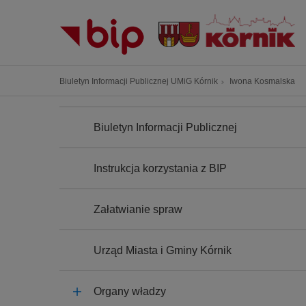
P
r
z
e
j
Ś
Biuletyn Informacji Publicznej UMiG Kórnik
Iwona Kosmalska
d
c
ź
N
i
A
d
Biuletyn Informacji Publicznej
e
W
o
I
ż
G
t
k
A
Instrukcja korzystania z BIP
r
C
a
J
e
n
A
ś
Załatwianie spraw
a
c
w
i
i
Urząd Miasta i Gminy Kórnik
g
a
Organy władzy
c