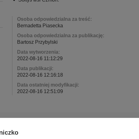
Osoba odpowiedzialna za treść:
Bernadetta Piasecka
Osoba odpowiedzialna za publikację:
Bartosz Przybylski
Data wytworzenia:
2022-08-16 11:12:29
Data publikacji:
2022-08-16 12:16:18
Data ostatniej modyfikacji:
2022-08-16 12:51:09
niczko
Deklaracja dostępności cyfrowej