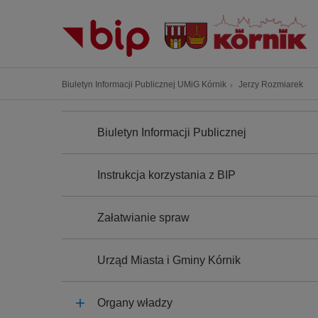
P
r
z
e
j
Ś
Biuletyn Informacji Publicznej UMiG Kórnik
Jerzy Rozmiarek
d
c
ź
N
i
A
d
Biuletyn Informacji Publicznej
e
W
o
I
ż
G
t
k
A
Instrukcja korzystania z BIP
r
C
a
J
e
n
A
ś
Załatwianie spraw
a
c
w
i
i
Urząd Miasta i Gminy Kórnik
g
a
Organy władzy
c