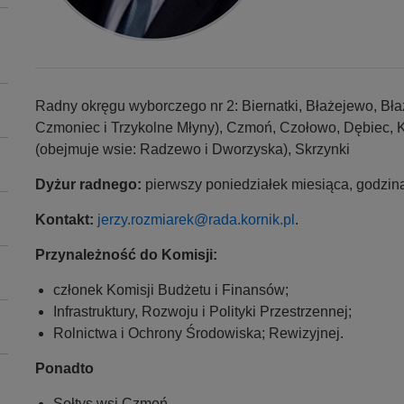
Radny
okręgu
wyborczego nr 2: Biernatki, Błażejewo, B
Czmoniec i Trzykolne Młyny), Czmoń, Czołowo, Dębiec, 
(obejmuje wsie: Radzewo i Dworzyska), Skrzynki
Dyżur radnego
:
pierwszy poniedziałek miesiąca, godzina 
Kontakt:
jerzy.rozmiarek@rada.kornik.pl
.
Przynależność do Komisji:
członek Komisji Budżetu i Finansów;
Infrastruktury, Rozwoju i Polityki Przestrzennej;
Rolnictwa i Ochrony Środowiska; Rewizyjnej.
Ponadto
Sołtys wsi Czmoń.