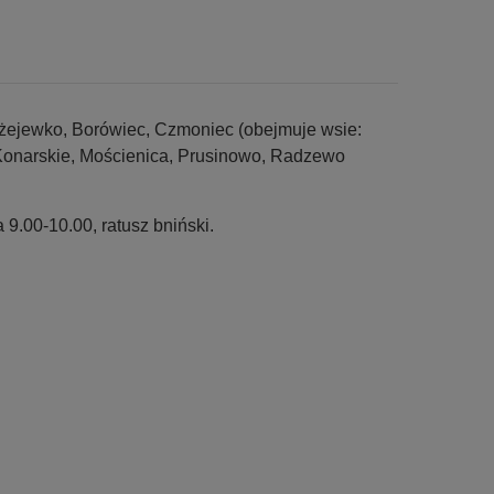
łażejewko, Borówiec, Czmoniec (obejmuje wsie:
Konarskie, Mościenica, Prusinowo, Radzewo
9.00-10.00, ratusz bniński.