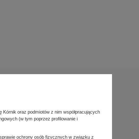
Sprawdź także
inę Kórnik oraz podmiotów z nim współpracujących
Śledź nas na
ngowych (w tym poprzez profilowanie i
Facebook
Instagram
KSeF
w sprawie ochrony osób fizycznych w związku z