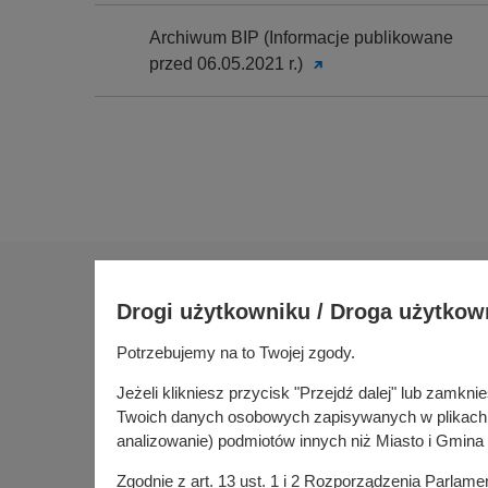
Archiwum BIP (Informacje publikowane
przed 06.05.2021 r.)
Na skróty
Drogi użytkowniku / Droga użytkow
Sołectwa
Gospoda
Potrzebujemy na to Twojej zgody.
Urząd Miasta i Gminy Kórnik
Budżet ob
pl. Niepodległości 1
Jeżeli klikniesz przycisk "Przejdź dalej" lub zamk
Konsultac
62-035 Kórnik
Twoich danych osobowych zapisywanych w plikach co
Kórniczan
analizowanie) podmiotów innych niż Miasto i Gmina 
Portal or
Zgodnie z art. 13 ust. 1 i 2 Rozporządzenia Parlam