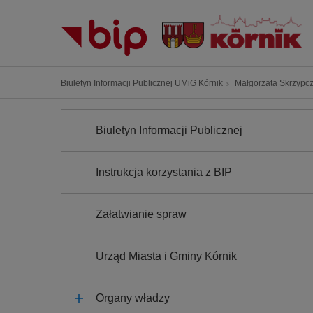
P
r
z
e
j
Ś
Biuletyn Informacji Publicznej UMiG Kórnik
Małgorzata Skrzypc
d
c
ź
N
i
A
d
Biuletyn Informacji Publicznej
e
W
o
I
ż
G
t
k
A
Instrukcja korzystania z BIP
r
C
a
J
e
n
A
ś
Załatwianie spraw
a
c
w
i
i
Urząd Miasta i Gminy Kórnik
g
a
Organy władzy
c