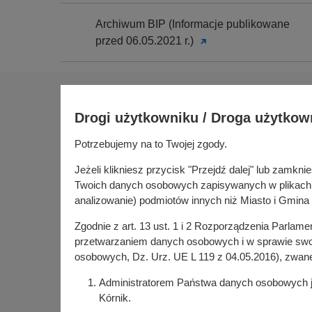
Archiwum BIP (Informacje publikowane
przed 06.05.2021 r.)
Na skróty
Drogi użytkowniku / Droga użytkow
Sołectwa
Gospoda
Potrzebujemy na to Twojej zgody.
Urząd Miasta i Gminy Kórnik
Budżet ob
pl. Niepodległości 1
Jeżeli klikniesz przycisk "Przejdź dalej" lub zamk
Konsultac
62-035 Kórnik
Twoich danych osobowych zapisywanych w plikach co
Kórniczan
analizowanie) podmiotów innych niż Miasto i Gmina 
Portal or
Zgodnie z art. 13 ust. 1 i 2 Rozporządzenia Parlam
Kórnik w
przetwarzaniem danych osobowych i w sprawie swob
osobowych, Dz. Urz. UE L 119 z 04.05.2016), zwan
Administratorem Państwa danych osobowych jes
Kórnik.