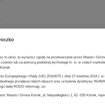
niczko
Deklaracja dostępności cyfrowej
rka odpadami
Cyberbezpieczeństwo
ywatelski
Mapa serwisu
niesz to okno, to wyrazisz zgodę na przetwarzanie przez Miasto i Gm
je
Rejestr zmian
okies lub za pomocą podobnej technologii m. in. w celach marketi
in
Zasady wystawiania faktur
Kórnik.
ustrukturyzowanych w Systemie 
ganizacji pozarządowych
entu Europejskiego i Rady (UE) 2016/679 z dnia 27 kwietnia 2016 r. 
 mediach
odnego przepływu takich danych oraz uchylenia dyrektywy 95/46/W
ego dalej RODO informuję, że:
t: Miasto i Gmina Kórnik, pl. Niepodległości 1, 62 -035 Kórnik, re