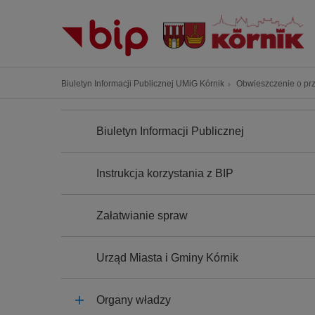
P
r
z
e
j
Ś
Biuletyn Informacji Publicznej UMiG Kórnik
Obwieszczenie o prz
d
c
ź
N
i
A
d
Biuletyn Informacji Publicznej
e
W
o
I
ż
G
t
k
A
Instrukcja korzystania z BIP
r
C
a
J
e
n
A
ś
Załatwianie spraw
a
c
w
i
i
Urząd Miasta i Gminy Kórnik
g
a
Organy władzy
c