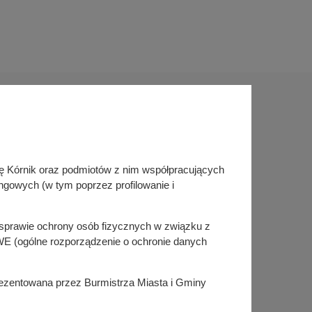
Sprawdź także
inę Kórnik oraz podmiotów z nim współpracujących
Śledź nas na
ngowych (w tym poprzez profilowanie i
Facebook
Instagram
KSeF
w sprawie ochrony osób fizycznych w związku z
E (ogólne rozporządzenie o ochronie danych
prezentowana przez Burmistrza Miasta i Gminy