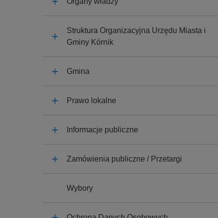
Organy władzy
y
j
n
Struktura Organizacyjna Urzędu Miasta i
a
Gminy Kórnik
Gmina
Prawo lokalne
Informacje publiczne
Zamówienia publiczne / Przetargi
Wybory
Ochrona Danych Osobowych