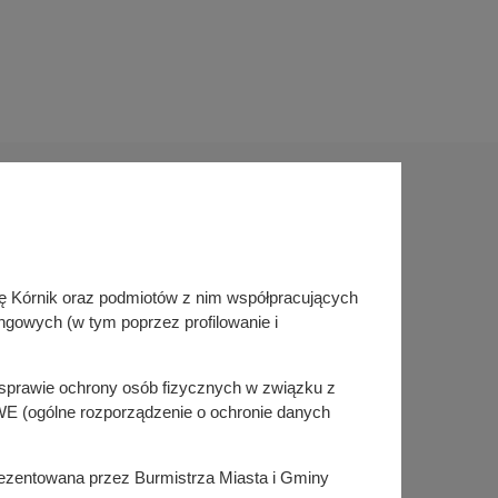
Sprawdź także
inę Kórnik oraz podmiotów z nim współpracujących
Śledź nas na
ngowych (w tym poprzez profilowanie i
Facebook
Instagram
KSeF
w sprawie ochrony osób fizycznych w związku z
E (ogólne rozporządzenie o ochronie danych
prezentowana przez Burmistrza Miasta i Gminy