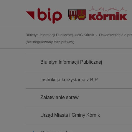
P
r
z
e
j
Ś
Biuletyn Informacji Publicznej UMiG Kórnik
Obwieszczenie o prz
d
c
(nieuregulowany stan prawny)
ź
i
d
N
e
A
o
Biuletyn Informacji Publicznej
ż
W
t
I
k
G
r
a
A
Instrukcja korzystania z BIP
e
C
n
J
ś
a
A
c
Załatwianie spraw
w
i
i
g
Urząd Miasta i Gminy Kórnik
a
c