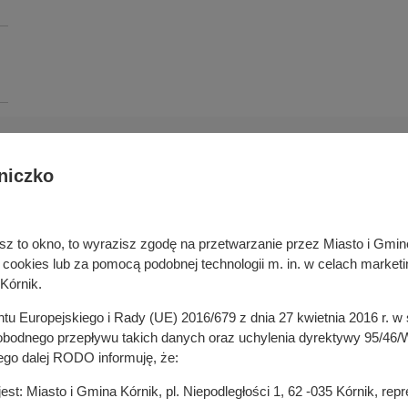
niczko
Deklaracja dostępności cyfrowej
rka odpadami
Cyberbezpieczeństwo
ywatelski
Mapa serwisu
niesz to okno, to wyrazisz zgodę na przetwarzanie przez Miasto i Gm
je
Rejestr zmian
okies lub za pomocą podobnej technologii m. in. w celach marketi
in
Zasady wystawiania faktur
Kórnik.
ustrukturyzowanych w Systemie 
ganizacji pozarządowych
entu Europejskiego i Rady (UE) 2016/679 z dnia 27 kwietnia 2016 r. 
 mediach
odnego przepływu takich danych oraz uchylenia dyrektywy 95/46/W
ego dalej RODO informuję, że:
t: Miasto i Gmina Kórnik, pl. Niepodległości 1, 62 -035 Kórnik, re