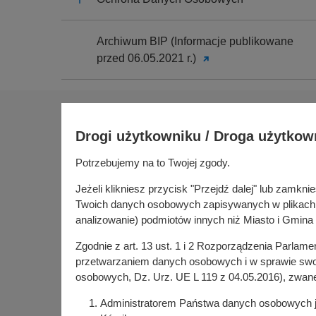
Archiwum BIP (Informacje publikowane
przed 06.05.2021 r.)
Na skróty
Drogi użytkowniku / Droga użytkow
Sołectwa
Gospoda
Potrzebujemy na to Twojej zgody.
Urząd Miasta i Gminy Kórnik
Budżet ob
pl. Niepodległości 1
Jeżeli klikniesz przycisk "Przejdź dalej" lub zamk
Konsultac
62-035 Kórnik
Twoich danych osobowych zapisywanych w plikach co
Kórniczan
analizowanie) podmiotów innych niż Miasto i Gmina 
Portal or
Zgodnie z art. 13 ust. 1 i 2 Rozporządzenia Parlam
Kórnik w
przetwarzaniem danych osobowych i w sprawie swob
osobowych, Dz. Urz. UE L 119 z 04.05.2016), zwan
Administratorem Państwa danych osobowych jes