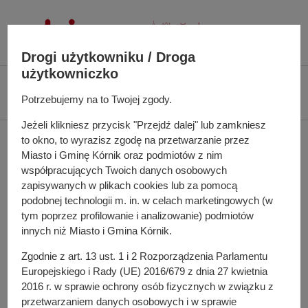
P
r
z
Drogi użytkowniku / Droga
e
użytkowniczko
j
Ś
Biuletyn Informacji Publicznej UMiG Kórnik
Oświadczenie majątkowe za
d
c
Potrzebujemy na to Twojej zgody.
rok 2025 burmistrza Przemysława Pacholskiego
ź
i
d
Jeżeli klikniesz przycisk "Przejdź dalej" lub zamkniesz
e
Oświadczenie majątkowe
to okno, to wyrazisz zgodę na przetwarzanie przez
o
ż
Miasto i Gminę Kórnik oraz podmiotów z nim
t
k
za rok 2025 burmistrza
współpracujących Twoich danych osobowych
r
a
zapisywanych w plikach cookies lub za pomocą
e
Przemysława
n
podobnej technologii m. in. w celach marketingowych (w
ś
a
tym poprzez profilowanie i analizowanie) podmiotów
c
Pacholskiego
w
innych niż Miasto i Gmina Kórnik.
i
i
Zgodnie z art. 13 ust. 1 i 2 Rozporządzenia Parlamentu
g
Europejskiego i Rady (UE) 2016/679 z dnia 27 kwietnia
a
2016 r. w sprawie ochrony osób fizycznych w związku z
Do pobrania
c
przetwarzaniem danych osobowych i w sprawie