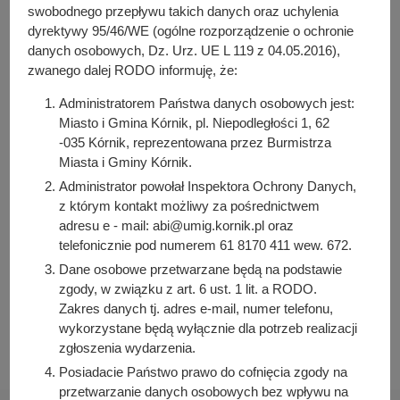
y
PDF
-
Oświadczenie majątkowe za rok 2025 burmistrza
swobodnego przepływu takich danych oraz uchylenia
j
Przemysława Pacholskiego (352.23 KB)
dyrektywy 95/46/WE (ogólne rozporządzenie o ochronie
Liczba pobrań: 0
n
danych osobowych, Dz. Urz. UE L 119 z 04.05.2016),
a
zwanego dalej RODO informuję, że:
Administratorem Państwa danych osobowych jest:
Osoba odpowiedzialna za treść:
Miasto i Gmina Kórnik, pl. Niepodległości 1, 62
Przemysław Pacholski
-035 Kórnik, reprezentowana przez Burmistrza
Miasta i Gminy Kórnik.
Osoba odpowiedzialna za publikację:
Administrator powołał Inspektora Ochrony Danych,
Bartosz Przybylski
z którym kontakt możliwy za pośrednictwem
Data wytworzenia:
adresu e - mail: abi@umig.kornik.pl oraz
2026-07-07 11:46:20
telefonicznie pod numerem 61 8170 411 wew. 672.
Data publikacji:
Dane osobowe przetwarzane będą na podstawie
2026-07-07 11:46:57
zgody, w związku z art. 6 ust. 1 lit. a RODO.
Zakres danych tj. adres e-mail, numer telefonu,
Data ostatniej modyfikacji:
wykorzystane będą wyłącznie dla potrzeb realizacji
2026-07-29 12:04:05
zgłoszenia wydarzenia.
Posiadacie Państwo prawo do cofnięcia zgody na
przetwarzanie danych osobowych bez wpływu na