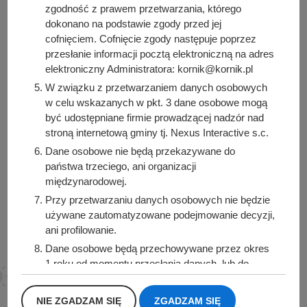
zgodność z prawem przetwarzania, którego
dokonano na podstawie zgody przed jej
cofnięciem. Cofnięcie zgody następuje poprzez
przesłanie informacji pocztą elektroniczną na adres
Urząd Miasta i Gminy Kórnik
elektroniczny Administratora: kornik@kornik.pl
pl. Niepodległości 1
W związku z przetwarzaniem danych osobowych
62-035 Kórnik
w celu wskazanych w pkt. 3 dane osobowe mogą
być udostępniane firmie prowadzącej nadzór nad
Sprawdź także
stroną internetową gminy tj. Nexus Interactive s.c.
Dane osobowe nie będą przekazywane do
państwa trzeciego, ani organizacji
międzynarodowej.
Śledź nas na
Przy przetwarzaniu danych osobowych nie będzie
używane zautomatyzowane podejmowanie decyzji,
Facebook
Instagram
ani profilowanie.
Dane osobowe będą przechowywane przez okres
1 roku od momentu przesłania danych, lub do
momentu wycofania udzielonej zgody.
Posiadacie Państwo prawo do żądania od
NIE ZGADZAM SIĘ
ZGADZAM SIĘ