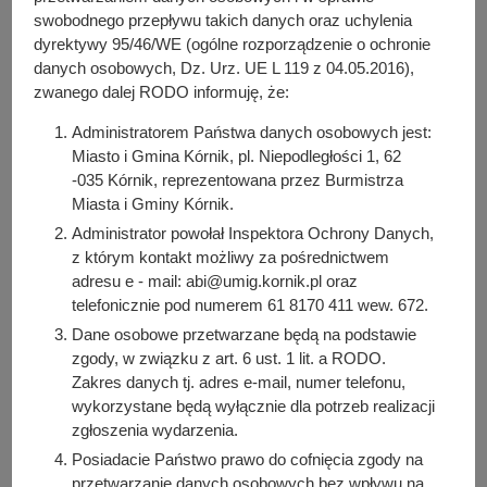
y
swobodnego przepływu takich danych oraz uchylenia
Kórnik, gmina Kórnik -
j
dyrektywy 95/46/WE (ogólne rozporządzenie o ochronie
n
danych osobowych, Dz. Urz. UE L 119 z 04.05.2016),
15.12.2025
a
zwanego dalej RODO informuję, że:
Administratorem Państwa danych osobowych jest:
Miasto i Gmina Kórnik, pl. Niepodległości 1, 62
-035 Kórnik, reprezentowana przez Burmistrza
Do pobrania
Miasta i Gminy Kórnik.
PDF
-
Prognoza oddziaływania na środowisko (1.64 MB)
Administrator powołał Inspektora Ochrony Danych,
Liczba pobrań: 18
z którym kontakt możliwy za pośrednictwem
ZIP
-
Projekt rysunku MPZP (3.8 MB)
adresu e - mail: abi@umig.kornik.pl oraz
Liczba pobrań: 48
telefonicznie pod numerem 61 8170 411 wew. 672.
PDF
-
Projekt Uchwały MPZP (392.38 KB)
Dane osobowe przetwarzane będą na podstawie
Liczba pobrań: 36
zgody, w związku z art. 6 ust. 1 lit. a RODO.
Zakres danych tj. adres e-mail, numer telefonu,
wykorzystane będą wyłącznie dla potrzeb realizacji
zgłoszenia wydarzenia.
Osoba odpowiedzialna za treść:
Posiadacie Państwo prawo do cofnięcia zgody na
Magdalena Dziubałka
przetwarzanie danych osobowych bez wpływu na