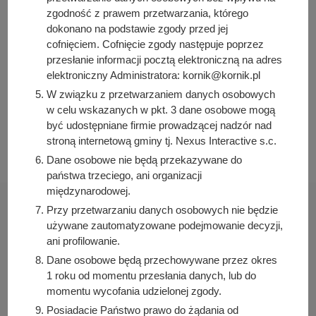
Osoba odpowiedzialna za publikację:
zgodność z prawem przetwarzania, którego
Bartosz Przybylski
dokonano na podstawie zgody przed jej
cofnięciem. Cofnięcie zgody następuje poprzez
Data wytworzenia:
przesłanie informacji pocztą elektroniczną na adres
2025-12-15 08:49:29
elektroniczny Administratora: kornik@kornik.pl
Data publikacji:
W związku z przetwarzaniem danych osobowych
2025-12-15 08:54:06
w celu wskazanych w pkt. 3 dane osobowe mogą
Data ostatniej modyfikacji:
być udostępniane firmie prowadzącej nadzór nad
2025-12-15 08:54:06
stroną internetową gminy tj. Nexus Interactive s.c.
Dane osobowe nie będą przekazywane do
państwa trzeciego, ani organizacji
międzynarodowej.
Przy przetwarzaniu danych osobowych nie będzie
używane zautomatyzowane podejmowanie decyzji,
ani profilowanie.
Urząd Miasta i Gminy Kórnik
Dane osobowe będą przechowywane przez okres
1 roku od momentu przesłania danych, lub do
pl. Niepodległości 1
momentu wycofania udzielonej zgody.
62-035 Kórnik
Posiadacie Państwo prawo do żądania od