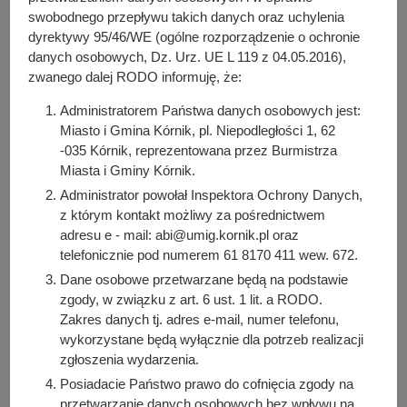
y
swobodnego przepływu takich danych oraz uchylenia
Kromolice, gmina Kórnik
j
dyrektywy 95/46/WE (ogólne rozporządzenie o ochronie
n
danych osobowych, Dz. Urz. UE L 119 z 04.05.2016),
- 15.04.2025 r.
a
zwanego dalej RODO informuję, że:
Administratorem Państwa danych osobowych jest:
Miasto i Gmina Kórnik, pl. Niepodległości 1, 62
-035 Kórnik, reprezentowana przez Burmistrza
Do pobrania
Miasta i Gminy Kórnik.
PDF
-
Prognoza oddziaływania na środowisko (4.23 MB)
Administrator powołał Inspektora Ochrony Danych,
Liczba pobrań: 20
z którym kontakt możliwy za pośrednictwem
PDF
-
Projekt rysunku MPZP (2.9 MB)
adresu e - mail: abi@umig.kornik.pl oraz
Liczba pobrań: 53
telefonicznie pod numerem 61 8170 411 wew. 672.
PDF
-
Projekt Uchwały MPZP (374.97 KB)
Dane osobowe przetwarzane będą na podstawie
Liczba pobrań: 40
zgody, w związku z art. 6 ust. 1 lit. a RODO.
Zakres danych tj. adres e-mail, numer telefonu,
wykorzystane będą wyłącznie dla potrzeb realizacji
zgłoszenia wydarzenia.
Osoba odpowiedzialna za treść:
Posiadacie Państwo prawo do cofnięcia zgody na
Magdalena Dziubałka
przetwarzanie danych osobowych bez wpływu na