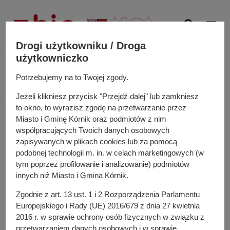
P
r
z
e
Drogi użytkowniku / Droga
j
użytkowniczko
Ś
Biuletyn Informacji Publicznej UMiG Kórnik
Projekt miejscowego planu
d
c
zagospodarowania przestrzennego dla lokalizacji farmy fotowoltaicznej w
Potrzebujemy na to Twojej zgody.
ź
i
obrębie geodezyjnym Kromolice, gmina Kórnik - 15.04.2025 r.
d
Jeżeli klikniesz przycisk "Przejdź dalej" lub zamkniesz
e
o
to okno, to wyrazisz zgodę na przetwarzanie przez
ż
Projekt miejscowego
t
Miasto i Gminę Kórnik oraz podmiotów z nim
k
r
współpracujących Twoich danych osobowych
a
planu zagospodarowania
e
zapisywanych w plikach cookies lub za pomocą
n
podobnej technologii m. in. w celach marketingowych (w
ś
przestrzennego dla
a
tym poprzez profilowanie i analizowanie) podmiotów
c
w
innych niż Miasto i Gmina Kórnik.
i
lokalizacji farmy
i
Zgodnie z art. 13 ust. 1 i 2 Rozporządzenia Parlamentu
g
fotowoltaicznej w
Europejskiego i Rady (UE) 2016/679 z dnia 27 kwietnia
a
2016 r. w sprawie ochrony osób fizycznych w związku z
c
obrębie geodezyjnym
przetwarzaniem danych osobowych i w sprawie