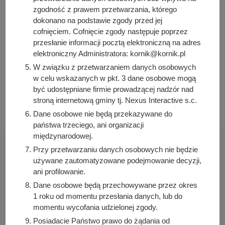
Osoba odpowiedzialna za publikację:
zgodność z prawem przetwarzania, którego
Bartosz Przybylski
dokonano na podstawie zgody przed jej
cofnięciem. Cofnięcie zgody następuje poprzez
Data wytworzenia:
przesłanie informacji pocztą elektroniczną na adres
2025-04-15 10:11:27
elektroniczny Administratora: kornik@kornik.pl
Data publikacji:
W związku z przetwarzaniem danych osobowych
2025-04-15 10:12:21
w celu wskazanych w pkt. 3 dane osobowe mogą
Data ostatniej modyfikacji:
być udostępniane firmie prowadzącej nadzór nad
2025-04-15 10:12:21
stroną internetową gminy tj. Nexus Interactive s.c.
Dane osobowe nie będą przekazywane do
państwa trzeciego, ani organizacji
międzynarodowej.
Przy przetwarzaniu danych osobowych nie będzie
używane zautomatyzowane podejmowanie decyzji,
ani profilowanie.
Urząd Miasta i Gminy Kórnik
Dane osobowe będą przechowywane przez okres
1 roku od momentu przesłania danych, lub do
pl. Niepodległości 1
momentu wycofania udzielonej zgody.
62-035 Kórnik
Posiadacie Państwo prawo do żądania od