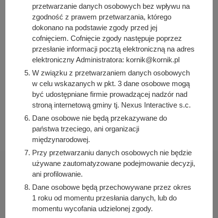
Osoba odpowiedzialna za treść:
przetwarzanie danych osobowych bez wpływu na
Magdalena Dziubałka
zgodność z prawem przetwarzania, którego
dokonano na podstawie zgody przed jej
Osoba odpowiedzialna za publikację:
cofnięciem. Cofnięcie zgody następuje poprzez
Bartosz Przybylski
przesłanie informacji pocztą elektroniczną na adres
Data wytworzenia:
elektroniczny Administratora: kornik@kornik.pl
2025-12-05 11:59:45
W związku z przetwarzaniem danych osobowych
Data publikacji:
w celu wskazanych w pkt. 3 dane osobowe mogą
2025-12-05 12:01:18
być udostępniane firmie prowadzącej nadzór nad
stroną internetową gminy tj. Nexus Interactive s.c.
Data ostatniej modyfikacji:
2025-12-05 14:53:31
Dane osobowe nie będą przekazywane do
państwa trzeciego, ani organizacji
międzynarodowej.
Przy przetwarzaniu danych osobowych nie będzie
używane zautomatyzowane podejmowanie decyzji,
ani profilowanie.
Dane osobowe będą przechowywane przez okres
1 roku od momentu przesłania danych, lub do
Urząd Miasta i Gminy Kórnik
momentu wycofania udzielonej zgody.
pl. Niepodległości 1