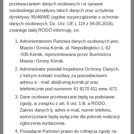
y
przetwarzaniem danych osobowych i w sprawie
Telewizyjnej, gmina
j
swobodnego przepływu takich danych oraz uchylenia
n
dyrektywy 95/46/WE (ogólne rozporządzenie o ochronie
Kórnik - 5.12.2025 r.
a
danych osobowych, Dz. Urz. UE L 119 z 04.05.2016),
zwanego dalej RODO informuję, że:
Administratorem Państwa danych osobowych jest:
Miasto i Gmina Kórnik, pl. Niepodległości 1, 62
Do pobrania
-035 Kórnik, reprezentowana przez Burmistrza
PDF
-
Prognoza oddziaływania na środowisko (8.38 MB)
Miasta i Gminy Kórnik.
Liczba pobrań: 36
Administrator powołał Inspektora Ochrony Danych,
z którym kontakt możliwy za pośrednictwem
PDF
-
Projekt rysunku MPZP (9.87 MB)
Liczba pobrań: 98
adresu e - mail: abi@umig.kornik.pl oraz
telefonicznie pod numerem 61 8170 411 wew. 672.
PDF
-
Projekt Uchwały MPZP (316.84 KB)
Dane osobowe przetwarzane będą na podstawie
Liczba pobrań: 51
zgody, w związku z art. 6 ust. 1 lit. a RODO.
ZIP
-
Dokument elektroniczny GML (2.34 KB)
Zakres danych tj. adres e-mail, numer telefonu,
Liczba pobrań: 23
wykorzystane będą wyłącznie dla potrzeb realizacji
zgłoszenia wydarzenia.
Posiadacie Państwo prawo do cofnięcia zgody na