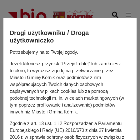
P
r
z
e
Drogi użytkowniku / Droga
j
Ś
Biuletyn Informacji Publicznej UMiG Kórnik
Projekt miejscowego planu
użytkowniczko
d
c
zagospodarowania przestrzennego we wsi Koninko, w rejonie ulicy
ź
i
Potrzebujemy na to Twojej zgody.
Drukarskiej, Dziennikarskiej i Telewizyjnej, gmina Kórnik - 5.12.2025 r.
d
e
Jeżeli klikniesz przycisk "Przejdź dalej" lub zamkniesz
o
ż
Projekt miejscowego
to okno, to wyrazisz zgodę na przetwarzanie przez
t
k
Miasto i Gminę Kórnik oraz podmiotów z nim
r
a
planu zagospodarowania
współpracujących Twoich danych osobowych
e
n
zapisywanych w plikach cookies lub za pomocą
ś
przestrzennego we wsi
a
podobnej technologii m. in. w celach marketingowych (w
c
w
tym poprzez profilowanie i analizowanie) podmiotów
i
Koninko, w rejonie ulicy
innych niż Miasto i Gmina Kórnik.
i
g
Drukarskiej,
Zgodnie z art. 13 ust. 1 i 2 Rozporządzenia Parlamentu
a
Europejskiego i Rady (UE) 2016/679 z dnia 27 kwietnia
c
Dziennikarskiej i
2016 r. w sprawie ochrony osób fizycznych w związku z