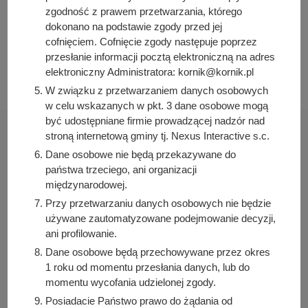
zgodność z prawem przetwarzania, którego
Data publikacji:
dokonano na podstawie zgody przed jej
2025-03-18 15:15:42
cofnięciem. Cofnięcie zgody następuje poprzez
Data ostatniej modyfikacji:
przesłanie informacji pocztą elektroniczną na adres
2025-03-18 15:15:42
elektroniczny Administratora: kornik@kornik.pl
W związku z przetwarzaniem danych osobowych
w celu wskazanych w pkt. 3 dane osobowe mogą
być udostępniane firmie prowadzącej nadzór nad
stroną internetową gminy tj. Nexus Interactive s.c.
Dane osobowe nie będą przekazywane do
państwa trzeciego, ani organizacji
Urząd Miasta i Gminy Kórnik
międzynarodowej.
pl. Niepodległości 1
Przy przetwarzaniu danych osobowych nie będzie
62-035 Kórnik
używane zautomatyzowane podejmowanie decyzji,
ani profilowanie.
Sprawdź także
Dane osobowe będą przechowywane przez okres
1 roku od momentu przesłania danych, lub do
momentu wycofania udzielonej zgody.
Posiadacie Państwo prawo do żądania od