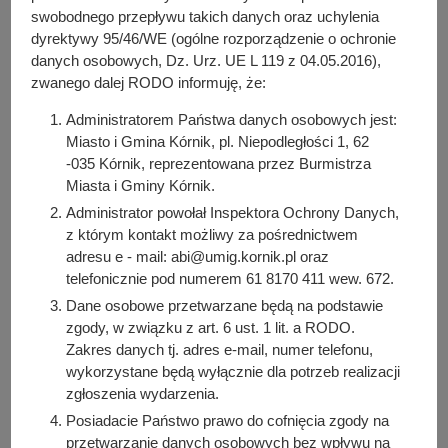
y
swobodnego przepływu takich danych oraz uchylenia
marca 2025 roku
j
dyrektywy 95/46/WE (ogólne rozporządzenie o ochronie
n
danych osobowych, Dz. Urz. UE L 119 z 04.05.2016),
a
zwanego dalej RODO informuję, że:
Administratorem Państwa danych osobowych jest:
Do pobrania
Miasto i Gmina Kórnik, pl. Niepodległości 1, 62
PDF
-
Protokół z dodatkowego głosowania w sprawie
-035 Kórnik, reprezentowana przez Burmistrza
wyboru do Rady Młodzieżowej Miasta i Gminy Kórnik
Miasta i Gminy Kórnik.
przeprowadzonego 12 marca 2025 roku (34.96 KB)
Administrator powołał Inspektora Ochrony Danych,
Liczba pobrań: 24
z którym kontakt możliwy za pośrednictwem
adresu e - mail: abi@umig.kornik.pl oraz
telefonicznie pod numerem 61 8170 411 wew. 672.
Dane osobowe przetwarzane będą na podstawie
Osoba odpowiedzialna za treść:
zgody, w związku z art. 6 ust. 1 lit. a RODO.
Ewa Woźniak
Zakres danych tj. adres e-mail, numer telefonu,
Osoba odpowiedzialna za publikację:
wykorzystane będą wyłącznie dla potrzeb realizacji
Bartosz Przybylski
zgłoszenia wydarzenia.
Data wytworzenia:
Posiadacie Państwo prawo do cofnięcia zgody na
2025-03-18 15:10:31
przetwarzanie danych osobowych bez wpływu na