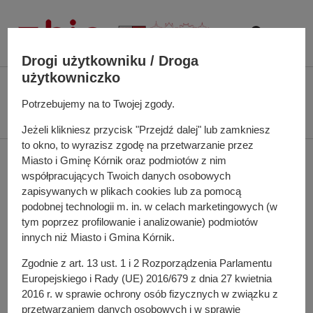
P
r
z
e
Drogi użytkowniku / Droga
j
użytkowniczko
Ś
Biuletyn Informacji Publicznej UMiG Kórnik
Protokół z dodatkowego
d
c
Potrzebujemy na to Twojej zgody.
głosowania w sprawie wyboru do Rady Młodzieżowej Miasta i Gminy Kórnik
ź
i
przeprowadzonego 12 marca 2025 roku
d
Jeżeli klikniesz przycisk "Przejdź dalej" lub zamkniesz
e
o
to okno, to wyrazisz zgodę na przetwarzanie przez
ż
Protokół z dodatkowego
t
Miasto i Gminę Kórnik oraz podmiotów z nim
k
współpracujących Twoich danych osobowych
r
a
głosowania w sprawie
zapisywanych w plikach cookies lub za pomocą
e
n
podobnej technologii m. in. w celach marketingowych (w
ś
wyboru do Rady
a
tym poprzez profilowanie i analizowanie) podmiotów
c
w
innych niż Miasto i Gmina Kórnik.
i
Młodzieżowej Miasta i
i
Zgodnie z art. 13 ust. 1 i 2 Rozporządzenia Parlamentu
g
Gminy Kórnik
Europejskiego i Rady (UE) 2016/679 z dnia 27 kwietnia
a
2016 r. w sprawie ochrony osób fizycznych w związku z
c
przeprowadzonego 12
przetwarzaniem danych osobowych i w sprawie