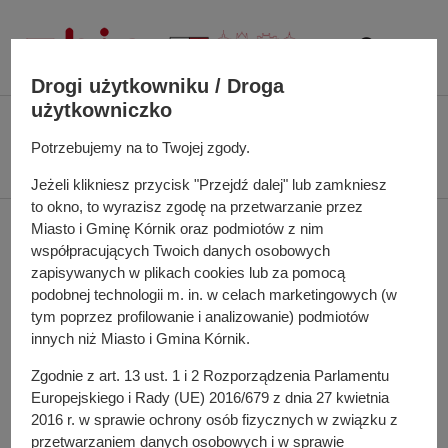
P
r
z
Drogi użytkowniku / Droga
e
użytkowniczko
j
Ś
Biuletyn Informacji Publicznej UMiG Kórnik
Rb-Z kwartalne sprawozdanie
d
c
Potrzebujemy na to Twojej zgody.
o stanie zobowiązań według tytułów dłużnych oraz poręczeń i gwarancji za
ź
i
IV kw. 2017 r.
d
Jeżeli klikniesz przycisk "Przejdź dalej" lub zamkniesz
e
o
to okno, to wyrazisz zgodę na przetwarzanie przez
ż
Rb-Z kwartalne
t
Miasto i Gminę Kórnik oraz podmiotów z nim
k
współpracujących Twoich danych osobowych
r
a
sprawozdanie o stanie
zapisywanych w plikach cookies lub za pomocą
e
n
podobnej technologii m. in. w celach marketingowych (w
ś
zobowiązań według
a
tym poprzez profilowanie i analizowanie) podmiotów
c
w
innych niż Miasto i Gmina Kórnik.
i
tytułów dłużnych oraz
i
Zgodnie z art. 13 ust. 1 i 2 Rozporządzenia Parlamentu
g
poręczeń i gwarancji za
Europejskiego i Rady (UE) 2016/679 z dnia 27 kwietnia
a
2016 r. w sprawie ochrony osób fizycznych w związku z
c
IV kw. 2017 r.
przetwarzaniem danych osobowych i w sprawie