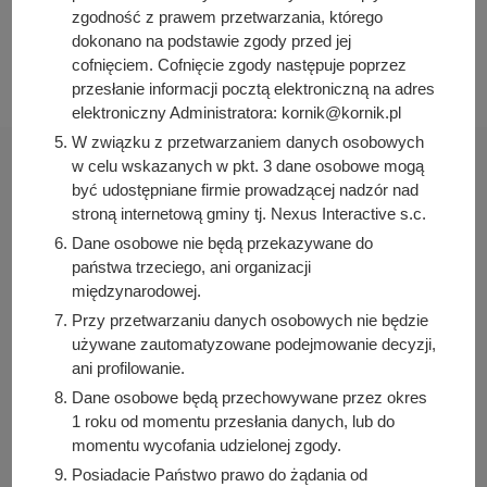
zgodność z prawem przetwarzania, którego
Data ostatniej modyfikacji:
dokonano na podstawie zgody przed jej
2023-10-23 08:12:08
cofnięciem. Cofnięcie zgody następuje poprzez
przesłanie informacji pocztą elektroniczną na adres
elektroniczny Administratora: kornik@kornik.pl
W związku z przetwarzaniem danych osobowych
w celu wskazanych w pkt. 3 dane osobowe mogą
być udostępniane firmie prowadzącej nadzór nad
stroną internetową gminy tj. Nexus Interactive s.c.
Dane osobowe nie będą przekazywane do
Urząd Miasta i Gminy Kórnik
państwa trzeciego, ani organizacji
pl. Niepodległości 1
międzynarodowej.
62-035 Kórnik
Przy przetwarzaniu danych osobowych nie będzie
Sprawdź także
używane zautomatyzowane podejmowanie decyzji,
ani profilowanie.
Dane osobowe będą przechowywane przez okres
1 roku od momentu przesłania danych, lub do
momentu wycofania udzielonej zgody.
Śledź nas na
Posiadacie Państwo prawo do żądania od
Facebook
Instagram