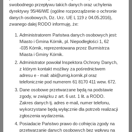
y
swobodnego przepływu takich danych oraz uchylenia
j
dyrektywy 95/46/WE (ogólne rozporządzenie o ochronie
n
danych osobowych, Dz. Urz. UE L 119 z 04.05.2016),
a
zwanego dalej RODO informuję, że:
Do pobrania
Administratorem Państwa danych osobowych jest:
PDF
-
Rb-Z kwartalne sprawozdanie o stanie zobowiązań
według tytułów dłużnych oraz poręczeń i gwarancji za IV
Miasto i Gmina Kórnik, pl. Niepodległości 1, 62
kw. 2017 r. (102.87 KB)
-035 Kórnik, reprezentowana przez Burmistrza
Liczba pobrań: 0
Miasta i Gminy Kórnik.
Administrator powołał Inspektora Ochrony Danych,
z którym kontakt możliwy za pośrednictwem
adresu e - mail: abi@umig.kornik.pl oraz
Osoba odpowiedzialna za treść:
telefonicznie pod numerem 61 8170 411 wew. 672.
Katarzyna Szamałek
Dane osobowe przetwarzane będą na podstawie
Osoba odpowiedzialna za publikację:
zgody, w związku z art. 6 ust. 1 lit. a RODO.
Bartosz Przybylski
Zakres danych tj. adres e-mail, numer telefonu,
wykorzystane będą wyłącznie dla potrzeb realizacji
Data wytworzenia:
2023-10-23 08:11:32
zgłoszenia wydarzenia.
Posiadacie Państwo prawo do cofnięcia zgody na
Data publikacji:
przetwarzanie danych osobowych bez wpływu na
2023-10-23 08:12:08