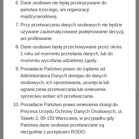
Dane osobowe nie będą przekazywane do
Izabela Kozłowska
państwa trzeciego, ani organizacji
Osoba odpowiedzialna za publikację:
międzynarodowej.
Bartosz Przybylski
Przy przetwarzaniu danych osobowych nie będzie
Data wytworzenia:
używane zautomatyzowane podejmowanie decyzji,
2025-08-06 10:38:52
ani profilowanie.
Data publikacji:
Dane osobowe będą przechowywane przez okres
2025-08-06 10:40:57
1 roku od momentu przesłania danych, lub do
momentu wycofania udzielonej zgody.
Data ostatniej modyfikacji:
Posiadacie Państwo prawo do żądania od
2025-08-06 10:40:57
Administratora Danych dostępu do danych
osobowych, ich sprostowania, usunięcia lub
ograniczenia przetwarzania lub wniesienia
sprzeciwu wobec ich przetwarzania.
Posiadacie Państwo prawo wniesienia skargi do
Prezesa Urzędu Ochrony Danych Osobowych, ul.
Stawki 2, 00-193 Warszawa, w przypadku gdy
Urząd Miasta i Gminy Kórnik
Państwa dane osobowe przetwarzane są
pl. Niepodległości 1
niezgodnie z przepisami RODO.
62-035 Kórnik