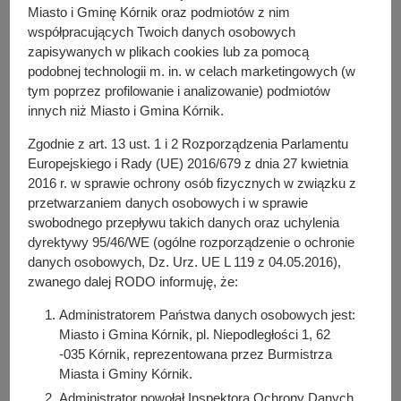
y
Miasto i Gminę Kórnik oraz podmiotów z nim
j
współpracujących Twoich danych osobowych
n
zapisywanych w plikach cookies lub za pomocą
W dniu 31 lipca 2025 r. Stowarzyszenie Emerytów i
a
podobnej technologii m. in. w celach marketingowych (w
Rencistów SENIOR w Borówcu, złożyło ofertę w trybie art.
tym poprzez profilowanie i analizowanie) podmiotów
19a ustawy z dnia 24 kwietnia 2003 r. o działalności
innych niż Miasto i Gmina Kórnik.
pożytku publicznego i o wolontariacie na realizację
Zgodnie z art. 13 ust. 1 i 2 Rozporządzenia Parlamentu
zadania publicznego z zakresu: działalność na rzecz osób
Europejskiego i Rady (UE) 2016/679 z dnia 27 kwietnia
w wieku emerytalnym, pod tytułem: „Czas na aktywność –
2016 r. w sprawie ochrony osób fizycznych w związku z
złoty wiek. Stowarzyszenie Senior w Srebrnej Górze”.
przetwarzaniem danych osobowych i w sprawie
Zgodnie z art. 19a ust. 3 ww. ustawy ofertę zamieszcza się
swobodnego przepływu takich danych oraz uchylenia
dyrektywy 95/46/WE (ogólne rozporządzenie o ochronie
na okres 7 dni: w Biuletynie Informacji Publicznej, na
danych osobowych, Dz. Urz. UE L 119 z 04.05.2016),
tablicy ogłoszeń w siedzibie Wydziału Komunikacji
zwanego dalej RODO informuję, że:
Społecznej i Inicjatyw Lokalnych UMiG Kórnik (Dom
Integracji Międzypokoleniowej - pl. Powstańców Wlkp. 13)
Administratorem Państwa danych osobowych jest:
oraz na stronie internetowej Miasta i Gminy Kórnik
Miasto i Gmina Kórnik, pl. Niepodległości 1, 62
dedykowanej organizacjom pozarządowym pop.kornik.pl w
-035 Kórnik, reprezentowana przez Burmistrza
zakładce: Oferta realizacji zadań. Na podstawie art. 19a
Miasta i Gminy Kórnik.
ust. 4 ww. ustawy każdy, w terminie 7 dni od dnia
Administrator powołał Inspektora Ochrony Danych,