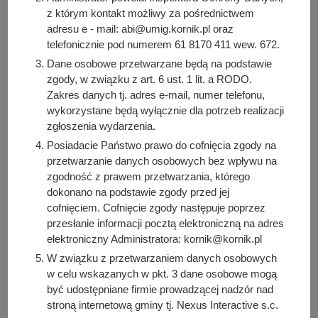
zamieszczenia oferty w sposób, o którym mowa w ust. 3,
z którym kontakt możliwy za pośrednictwem
może zgłosić uwagi dotyczące oferty.
adresu e - mail: abi@umig.kornik.pl oraz
telefonicznie pod numerem 61 8170 411 wew. 672.
Uwagi do oferty można przesyłać od 6 sierpnia 2025 r. do
Dane osobowe przetwarzane będą na podstawie
13 sierpnia 2025 r. do godziny 15:30, wyłącznie na adres
zgody, w związku z art. 6 ust. 1 lit. a RODO.
e-mail:
wks@kornik.pl
. Rozpatrywane będą wyłącznie
Zakres danych tj. adres e-mail, numer telefonu,
uwagi, które wpłyną we wskazanym powyżej terminie i na
wykorzystane będą wyłącznie dla potrzeb realizacji
wskazany adres e-mail. Szczegółowe informacje tel.
+48
zgłoszenia wydarzenia.
61 81 70 411 wew. 534
w godzinach pracy Urzędu.
Posiadacie Państwo prawo do cofnięcia zgody na
przetwarzanie danych osobowych bez wpływu na
zgodność z prawem przetwarzania, którego
Do pobrania
dokonano na podstawie zgody przed jej
PDF
-
Uproszczona oferta realizacji zadania publicznego:
cofnięciem. Cofnięcie zgody następuje poprzez
Czas na aktywność- złoty wiek. Stowarzyszenie Senior w
przesłanie informacji pocztą elektroniczną na adres
Srebrnej Górze (475.46 KB)
elektroniczny Administratora: kornik@kornik.pl
Liczba pobrań: 3
W związku z przetwarzaniem danych osobowych
w celu wskazanych w pkt. 3 dane osobowe mogą
być udostępniane firmie prowadzącej nadzór nad
stroną internetową gminy tj. Nexus Interactive s.c.
Osoba odpowiedzialna za treść: