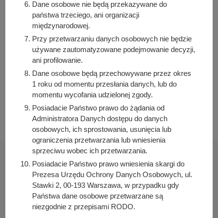
Dane osobowe nie będą przekazywane do
Izabela Kozłowska
państwa trzeciego, ani organizacji
Osoba odpowiedzialna za publikację:
międzynarodowej.
Bartosz Przybylski
Przy przetwarzaniu danych osobowych nie będzie
Data wytworzenia:
używane zautomatyzowane podejmowanie decyzji,
2025-06-26 12:33:57
ani profilowanie.
Data publikacji:
Dane osobowe będą przechowywane przez okres
2025-06-26 12:36:16
1 roku od momentu przesłania danych, lub do
momentu wycofania udzielonej zgody.
Data ostatniej modyfikacji:
Posiadacie Państwo prawo do żądania od
2025-06-26 12:37:19
Administratora Danych dostępu do danych
osobowych, ich sprostowania, usunięcia lub
ograniczenia przetwarzania lub wniesienia
sprzeciwu wobec ich przetwarzania.
Posiadacie Państwo prawo wniesienia skargi do
Prezesa Urzędu Ochrony Danych Osobowych, ul.
Stawki 2, 00-193 Warszawa, w przypadku gdy
Urząd Miasta i Gminy Kórnik
Państwa dane osobowe przetwarzane są
pl. Niepodległości 1
niezgodnie z przepisami RODO.
62-035 Kórnik