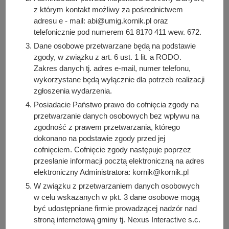
zamieszczenia oferty w sposób, o którym mowa w ust. 3,
z którym kontakt możliwy za pośrednictwem
może zgłosić uwagi dotyczące oferty.
adresu e - mail: abi@umig.kornik.pl oraz
telefonicznie pod numerem 61 8170 411 wew. 672.
Uwagi do oferty można przesyłać od 26 czerwca 2025 r. do
Dane osobowe przetwarzane będą na podstawie
3 lipca 2025 r. do godziny 15:30, wyłącznie na adres e-
zgody, w związku z art. 6 ust. 1 lit. a RODO.
mail:
wks@kornik.pl
. Rozpatrywane będą wyłącznie
Zakres danych tj. adres e-mail, numer telefonu,
uwagi, które wpłyną we wskazanym powyżej terminie i na
wykorzystane będą wyłącznie dla potrzeb realizacji
wskazany adres e-mail. Szczegółowe informacje tel.
+48
zgłoszenia wydarzenia.
61 81 70 411 wew. 534
w godzinach pracy Urzędu.
Posiadacie Państwo prawo do cofnięcia zgody na
przetwarzanie danych osobowych bez wpływu na
zgodność z prawem przetwarzania, którego
Do pobrania
dokonano na podstawie zgody przed jej
PDF
-
Uproszczona oferta realizacji zadania publicznego -
cofnięciem. Cofnięcie zgody następuje poprzez
Wyjazd integracyjny do Gminy Partnerskiej – Bukowina
przesłanie informacji pocztą elektroniczną na adres
Tatrzańska (221.51 KB)
elektroniczny Administratora: kornik@kornik.pl
Liczba pobrań: 6
W związku z przetwarzaniem danych osobowych
w celu wskazanych w pkt. 3 dane osobowe mogą
być udostępniane firmie prowadzącej nadzór nad
stroną internetową gminy tj. Nexus Interactive s.c.
Osoba odpowiedzialna za treść: