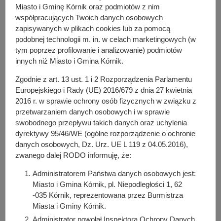
y
Miasto i Gminę Kórnik oraz podmiotów z nim
j
współpracujących Twoich danych osobowych
n
zapisywanych w plikach cookies lub za pomocą
W dniu 23 czerwca 2025 r. Stowarzyszenie Szacunek dla
a
podobnej technologii m. in. w celach marketingowych (w
Seniora, złożyło ofertę w trybie art. 19a ustawy z dnia 24
tym poprzez profilowanie i analizowanie) podmiotów
kwietnia 2003 r. o działalności pożytku publicznego i o
innych niż Miasto i Gmina Kórnik.
wolontariacie na realizację zadania publicznego z zakresu:
Zgodnie z art. 13 ust. 1 i 2 Rozporządzenia Parlamentu
działalność na rzecz osób w wieku emerytalnym, pod
Europejskiego i Rady (UE) 2016/679 z dnia 27 kwietnia
tytułem: „Wyjazd integracyjny do Gminy Partnerskiej –
2016 r. w sprawie ochrony osób fizycznych w związku z
Bukowina Tatrzańska”.
przetwarzaniem danych osobowych i w sprawie
Zgodnie z art. 19a ust. 3 ww. ustawy ofertę zamieszcza się
swobodnego przepływu takich danych oraz uchylenia
dyrektywy 95/46/WE (ogólne rozporządzenie o ochronie
na okres 7 dni: w Biuletynie Informacji Publicznej, na
danych osobowych, Dz. Urz. UE L 119 z 04.05.2016),
tablicy ogłoszeń w siedzibie Wydziału Komunikacji
zwanego dalej RODO informuję, że:
Społecznej i Inicjatyw Lokalnych UMiG Kórnik (Dom
Integracji Międzypokoleniowej - pl. Powstańców Wlkp. 13)
Administratorem Państwa danych osobowych jest:
oraz na stronie internetowej Miasta i Gminy Kórnik
Miasto i Gmina Kórnik, pl. Niepodległości 1, 62
dedykowanej organizacjom pozarządowym pop.kornik.pl w
-035 Kórnik, reprezentowana przez Burmistrza
zakładce: Oferta realizacji zadań. Na podstawie art. 19a
Miasta i Gminy Kórnik.
ust. 4 ww. ustawy każdy, w terminie 7 dni od dnia
Administrator powołał Inspektora Ochrony Danych,