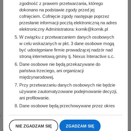
zgodność z prawem przetwarzania, którego
dokonano na podstawie zgody przed jej
cofnięciem. Cofnięcie zgody następuje poprzez
przesłanie informacji pocztą elektroniczną na adres
Urząd Miasta i Gminy Kórnik
elektroniczny Administratora: kornik@kornik.pl
pl. Niepodległości 1
W związku z przetwarzaniem danych osobowych
62-035 Kórnik
w celu wskazanych w pkt. 3 dane osobowe mogą
być udostępniane firmie prowadzącej nadzór nad
Sprawdź także
stroną internetową gminy tj. Nexus Interactive s.c.
Dane osobowe nie będą przekazywane do
państwa trzeciego, ani organizacji
międzynarodowej.
Śledź nas na
Przy przetwarzaniu danych osobowych nie będzie
Facebook
Instagram
używane zautomatyzowane podejmowanie decyzji,
ani profilowanie.
Dane osobowe będą przechowywane przez okres
1 roku od momentu przesłania danych, lub do
momentu wycofania udzielonej zgody.
NIE ZGADZAM SIĘ
ZGADZAM SIĘ
Posiadacie Państwo prawo do żądania od