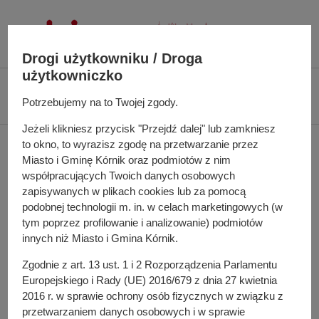
P
r
z
Drogi użytkowniku / Droga
e
użytkowniczko
j
Ś
Biuletyn Informacji Publicznej UMiG Kórnik
Wniosek z dnia 19.09.2023 r.
d
c
Potrzebujemy na to Twojej zgody.
(WB1-PP.1431.48.2.2023)
ź
i
d
Jeżeli klikniesz przycisk "Przejdź dalej" lub zamkniesz
e
Wniosek z dnia
to okno, to wyrazisz zgodę na przetwarzanie przez
o
ż
Miasto i Gminę Kórnik oraz podmiotów z nim
t
k
19.09.2023 r. (WB1-
współpracujących Twoich danych osobowych
r
a
zapisywanych w plikach cookies lub za pomocą
e
PP.1431.48.2.2023)
n
podobnej technologii m. in. w celach marketingowych (w
ś
a
tym poprzez profilowanie i analizowanie) podmiotów
c
w
innych niż Miasto i Gmina Kórnik.
i
i
Wniosek o dostęp do informacji publicznej w następującym
Zgodnie z art. 13 ust. 1 i 2 Rozporządzenia Parlamentu
g
zakresie:
Europejskiego i Rady (UE) 2016/679 z dnia 27 kwietnia
a
2016 r. w sprawie ochrony osób fizycznych w związku z
wykazu działek znajdujących się w promieniu 1 km od
c
przetwarzaniem danych osobowych i w sprawie