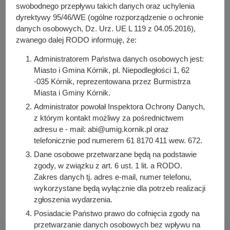
terenu przedsięwzięcia deweloperskiego realizowanego
y
swobodnego przepływu takich danych oraz uchylenia
na Nieruchomości.
j
dyrektywy 95/46/WE (ogólne rozporządzenie o ochronie
n
danych osobowych, Dz. Urz. UE L 119 z 04.05.2016),
Pełna treść wniosku
a
zwanego dalej RODO informuję, że:
Administratorem Państwa danych osobowych jest:
Osoba odpowiedzialna za treść:
Miasto i Gmina Kórnik, pl. Niepodległości 1, 62
Maria Gawenda
-035 Kórnik, reprezentowana przez Burmistrza
Osoba odpowiedzialna za publikację:
Miasta i Gminy Kórnik.
Bartosz Przybylski
Administrator powołał Inspektora Ochrony Danych,
z którym kontakt możliwy za pośrednictwem
Data wytworzenia:
adresu e - mail: abi@umig.kornik.pl oraz
2023-10-09 11:03:36
telefonicznie pod numerem 61 8170 411 wew. 672.
Data publikacji:
Dane osobowe przetwarzane będą na podstawie
2023-10-09 11:05:53
zgody, w związku z art. 6 ust. 1 lit. a RODO.
Data ostatniej modyfikacji:
Zakres danych tj. adres e-mail, numer telefonu,
2023-10-09 11:05:53
wykorzystane będą wyłącznie dla potrzeb realizacji
zgłoszenia wydarzenia.
Posiadacie Państwo prawo do cofnięcia zgody na
przetwarzanie danych osobowych bez wpływu na