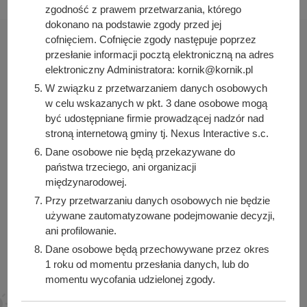
zgodność z prawem przetwarzania, którego
dokonano na podstawie zgody przed jej
cofnięciem. Cofnięcie zgody następuje poprzez
przesłanie informacji pocztą elektroniczną na adres
elektroniczny Administratora: kornik@kornik.pl
W związku z przetwarzaniem danych osobowych
Urząd Miasta i Gminy Kórnik
w celu wskazanych w pkt. 3 dane osobowe mogą
pl. Niepodległości 1
być udostępniane firmie prowadzącej nadzór nad
62-035 Kórnik
stroną internetową gminy tj. Nexus Interactive s.c.
Dane osobowe nie będą przekazywane do
Sprawdź także
państwa trzeciego, ani organizacji
międzynarodowej.
Przy przetwarzaniu danych osobowych nie będzie
używane zautomatyzowane podejmowanie decyzji,
Śledź nas na
ani profilowanie.
Facebook
Instagram
Dane osobowe będą przechowywane przez okres
1 roku od momentu przesłania danych, lub do
momentu wycofania udzielonej zgody.
Posiadacie Państwo prawo do żądania od