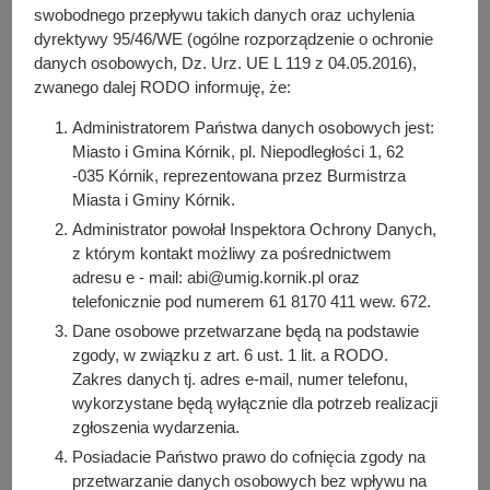
PP.6730.200.2017 z dnia 6 lutego 2018 r. - Budowa nie
y
swobodnego przepływu takich danych oraz uchylenia
więcej niż 14 budynków mieszkalnych jednorodzinnych
j
dyrektywy 95/46/WE (ogólne rozporządzenie o ochronie
wolno stojących na działce oznaczonej nr ewid. 120/3,
n
danych osobowych, Dz. Urz. UE L 119 z 04.05.2016),
położonej w obrębie geodezyjnym Koninko.
a
zwanego dalej RODO informuję, że:
Pełna treść wniosku
Administratorem Państwa danych osobowych jest:
Miasto i Gmina Kórnik, pl. Niepodległości 1, 62
-035 Kórnik, reprezentowana przez Burmistrza
Osoba odpowiedzialna za treść:
Miasta i Gminy Kórnik.
Monika Politowicz
Administrator powołał Inspektora Ochrony Danych,
Osoba odpowiedzialna za publikację:
z którym kontakt możliwy za pośrednictwem
Bartosz Przybylski
adresu e - mail: abi@umig.kornik.pl oraz
telefonicznie pod numerem 61 8170 411 wew. 672.
Data wytworzenia:
Dane osobowe przetwarzane będą na podstawie
2021-05-11 09:03:25
zgody, w związku z art. 6 ust. 1 lit. a RODO.
Data publikacji:
Zakres danych tj. adres e-mail, numer telefonu,
2021-05-11 09:08:44
wykorzystane będą wyłącznie dla potrzeb realizacji
Data ostatniej modyfikacji:
zgłoszenia wydarzenia.
2021-05-12 12:02:55
Posiadacie Państwo prawo do cofnięcia zgody na
przetwarzanie danych osobowych bez wpływu na