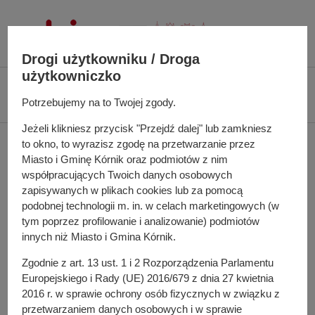
P
r
z
Drogi użytkowniku / Droga
e
użytkowniczko
j
Ś
Biuletyn Informacji Publicznej UMiG Kórnik
Wniosek z dnia 28.04.2021 r.
d
c
Potrzebujemy na to Twojej zgody.
(WB1-PP.1431.26.2021)
ź
i
d
Jeżeli klikniesz przycisk "Przejdź dalej" lub zamkniesz
e
Wniosek z dnia
o
to okno, to wyrazisz zgodę na przetwarzanie przez
ż
Miasto i Gminę Kórnik oraz podmiotów z nim
t
k
28.04.2021 r. (WB1-
współpracujących Twoich danych osobowych
r
a
zapisywanych w plikach cookies lub za pomocą
e
PP.1431.26.2021)
n
podobnej technologii m. in. w celach marketingowych (w
ś
a
tym poprzez profilowanie i analizowanie) podmiotów
c
w
innych niż Miasto i Gmina Kórnik.
i
i
Wniosek o dostęp do informacji publicznej w następującym
Zgodnie z art. 13 ust. 1 i 2 Rozporządzenia Parlamentu
g
zakresie:
Europejskiego i Rady (UE) 2016/679 z dnia 27 kwietnia
a
2016 r. w sprawie ochrony osób fizycznych w związku z
kopii decyzji o warunkach zabudowy WB1-
c
przetwarzaniem danych osobowych i w sprawie