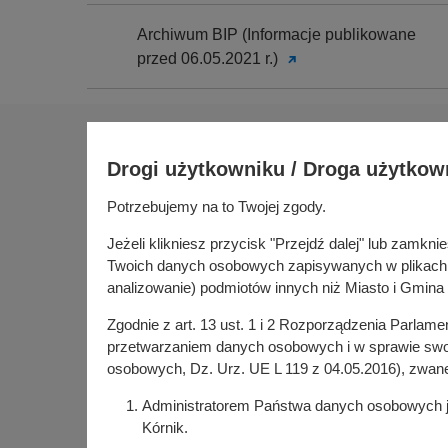
Archiwum BIP (Informacje publikowane
przed 06.05.2021 r.)
Na skróty
Drogi użytkowniku / Droga użytkow
Sołectwa
Gospoda
Potrzebujemy na to Twojej zgody.
Urząd Miasta i Gminy Kórnik
Budżet ob
pl. Niepodległości 1
Jeżeli klikniesz przycisk "Przejdź dalej" lub zamk
Konsultac
62-035 Kórnik
Twoich danych osobowych zapisywanych w plikach co
Kórniczan
analizowanie) podmiotów innych niż Miasto i Gmina 
Portal or
Zgodnie z art. 13 ust. 1 i 2 Rozporządzenia Parlam
Kórnik w
przetwarzaniem danych osobowych i w sprawie swob
osobowych, Dz. Urz. UE L 119 z 04.05.2016), zwan
Administratorem Państwa danych osobowych jes
Kórnik.