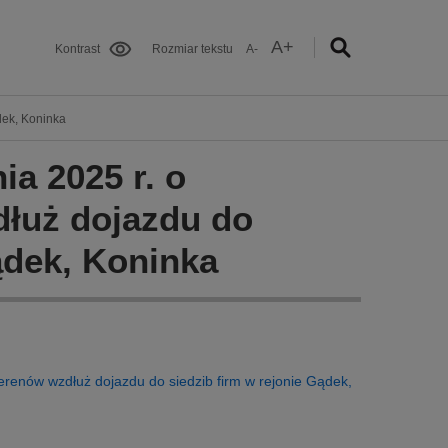
A+
Kontrast
Rozmiar tekstu
A-
dek, Koninka
ia 2025 r. o
dłuż dojazdu do
ądek, Koninka
terenów wzdłuż dojazdu do siedzib firm w rejonie Gądek,