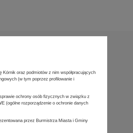
Sprawdź także
inę Kórnik oraz podmiotów z nim współpracujących
Śledź nas na
ngowych (w tym poprzez profilowanie i
Facebook
Instagram
KSeF
w sprawie ochrony osób fizycznych w związku z
E (ogólne rozporządzenie o ochronie danych
prezentowana przez Burmistrza Miasta i Gminy