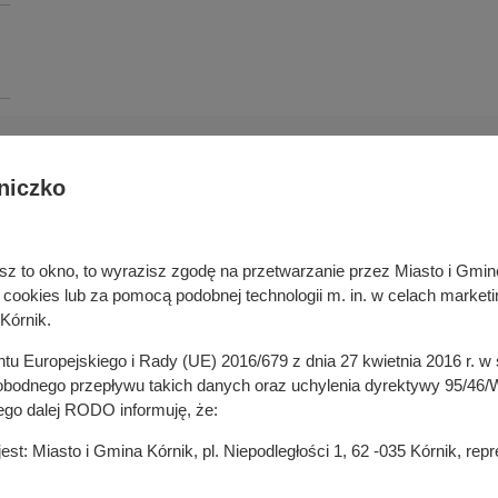
niczko
Deklaracja dostępności cyfrowej
rka odpadami
Cyberbezpieczeństwo
ywatelski
Mapa serwisu
niesz to okno, to wyrazisz zgodę na przetwarzanie przez Miasto i Gm
je
Rejestr zmian
okies lub za pomocą podobnej technologii m. in. w celach marketi
in
Zasady wystawiania faktur
Kórnik.
ustrukturyzowanych w Systemie 
ganizacji pozarządowych
entu Europejskiego i Rady (UE) 2016/679 z dnia 27 kwietnia 2016 r. 
 mediach
odnego przepływu takich danych oraz uchylenia dyrektywy 95/46/W
ego dalej RODO informuję, że:
t: Miasto i Gmina Kórnik, pl. Niepodległości 1, 62 -035 Kórnik, re