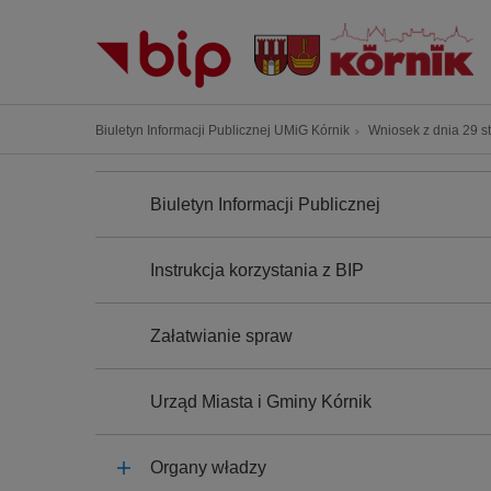
P
r
z
e
j
Ś
Biuletyn Informacji Publicznej UMiG Kórnik
Wniosek z dnia 29 st
d
c
ź
N
i
A
d
Biuletyn Informacji Publicznej
e
W
o
I
ż
G
t
k
A
Instrukcja korzystania z BIP
r
C
a
J
e
n
A
ś
Załatwianie spraw
a
c
w
i
i
Urząd Miasta i Gminy Kórnik
g
a
Organy władzy
c