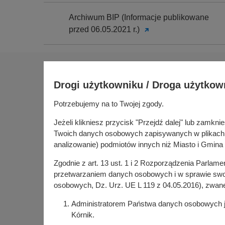
Archiwum BIP (Informacje publikowane
przed 06.05.2021 r.)
Na skróty
Drogi użytkowniku / Droga użytkow
Sołectwa
Gospoda
Potrzebujemy na to Twojej zgody.
Urząd Miasta i Gminy Kórnik
Budżet ob
pl. Niepodległości 1
Jeżeli klikniesz przycisk "Przejdź dalej" lub zamk
Konsultac
62-035 Kórnik
Twoich danych osobowych zapisywanych w plikach co
Kórniczan
analizowanie) podmiotów innych niż Miasto i Gmina 
Portal or
Zgodnie z art. 13 ust. 1 i 2 Rozporządzenia Parlam
Kórnik w
przetwarzaniem danych osobowych i w sprawie swob
osobowych, Dz. Urz. UE L 119 z 04.05.2016), zwan
Administratorem Państwa danych osobowych jes
Kórnik.