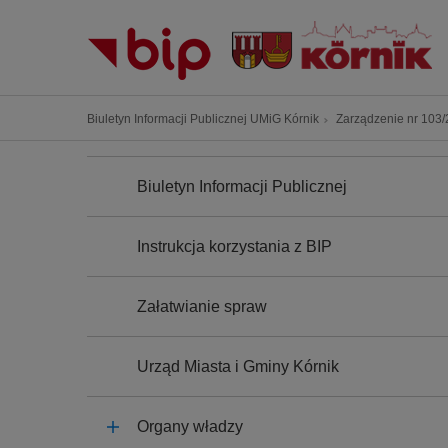
P
r
z
e
j
Ś
Biuletyn Informacji Publicznej UMiG Kórnik
Zarządzenie nr 103/2
d
c
ź
N
i
A
d
Biuletyn Informacji Publicznej
e
W
o
I
ż
G
t
k
A
Instrukcja korzystania z BIP
r
C
a
J
e
n
A
ś
Załatwianie spraw
a
c
w
i
i
Urząd Miasta i Gminy Kórnik
g
a
Organy władzy
c