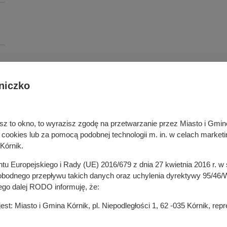
niczko
Deklaracja dostępności cyfrowej
rka odpadami
Cyberbezpieczeństwo
ywatelski
Mapa serwisu
niesz to okno, to wyrazisz zgodę na przetwarzanie przez Miasto i Gm
je
Rejestr zmian
okies lub za pomocą podobnej technologii m. in. w celach marketi
in
Zasady wystawiania faktur
Kórnik.
ustrukturyzowanych w Systemie 
ganizacji pozarządowych
entu Europejskiego i Rady (UE) 2016/679 z dnia 27 kwietnia 2016 r. 
 mediach
odnego przepływu takich danych oraz uchylenia dyrektywy 95/46/W
ego dalej RODO informuję, że:
t: Miasto i Gmina Kórnik, pl. Niepodległości 1, 62 -035 Kórnik, re