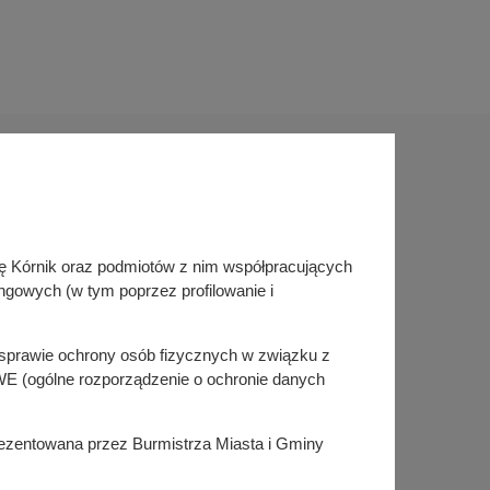
Sprawdź także
inę Kórnik oraz podmiotów z nim współpracujących
Śledź nas na
ngowych (w tym poprzez profilowanie i
Facebook
Instagram
KSeF
w sprawie ochrony osób fizycznych w związku z
E (ogólne rozporządzenie o ochronie danych
prezentowana przez Burmistrza Miasta i Gminy