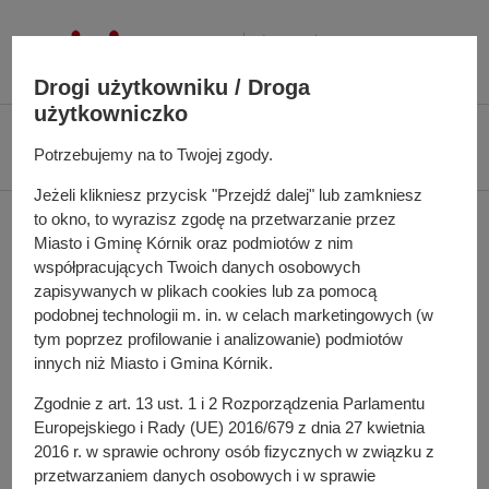
P
r
z
Drogi użytkowniku / Droga
e
użytkowniczko
j
Ś
Biuletyn Informacji Publicznej UMiG Kórnik
Zarządzenie nr 105/2022 z
d
Potrzebujemy na to Twojej zgody.
c
dnia 6 lipca 2022 r.
ź
i
Jeżeli klikniesz przycisk "Przejdź dalej" lub zamkniesz
d
e
to okno, to wyrazisz zgodę na przetwarzanie przez
Zarządzenie nr 105/2022
o
ż
Miasto i Gminę Kórnik oraz podmiotów z nim
t
k
z dnia 6 lipca 2022 r.
współpracujących Twoich danych osobowych
r
a
zapisywanych w plikach cookies lub za pomocą
e
n
podobnej technologii m. in. w celach marketingowych (w
ś
a
tym poprzez profilowanie i analizowanie) podmiotów
w sprawie: wprowadzenia procedury udzielania
c
innych niż Miasto i Gmina Kórnik.
w
upoważnień i pełnomocnictw przez Burmistrza Miasta i
i
i
Zgodnie z art. 13 ust. 1 i 2 Rozporządzenia Parlamentu
Gminy Kórnik
g
Europejskiego i Rady (UE) 2016/679 z dnia 27 kwietnia
a
Pełna treść zarządzenia
2016 r. w sprawie ochrony osób fizycznych w związku z
c
przetwarzaniem danych osobowych i w sprawie