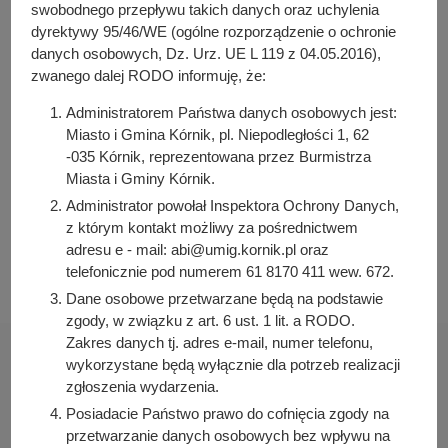
y
swobodnego przepływu takich danych oraz uchylenia
Osoba odpowiedzialna za treść:
j
dyrektywy 95/46/WE (ogólne rozporządzenie o ochronie
Iwona Pawłowicz-Napieralska
danych osobowych, Dz. Urz. UE L 119 z 04.05.2016),
n
zwanego dalej RODO informuję, że:
Osoba odpowiedzialna za publikację:
a
Bartosz Przybylski
Administratorem Państwa danych osobowych jest:
Data wytworzenia:
Miasto i Gmina Kórnik, pl. Niepodległości 1, 62
2022-07-11 08:54:52
-035 Kórnik, reprezentowana przez Burmistrza
Miasta i Gminy Kórnik.
Data publikacji:
2022-07-11 08:57:59
Administrator powołał Inspektora Ochrony Danych,
z którym kontakt możliwy za pośrednictwem
Data ostatniej modyfikacji:
adresu e - mail: abi@umig.kornik.pl oraz
2022-07-11 08:57:59
telefonicznie pod numerem 61 8170 411 wew. 672.
Dane osobowe przetwarzane będą na podstawie
zgody, w związku z art. 6 ust. 1 lit. a RODO.
Zakres danych tj. adres e-mail, numer telefonu,
wykorzystane będą wyłącznie dla potrzeb realizacji
zgłoszenia wydarzenia.
Posiadacie Państwo prawo do cofnięcia zgody na
Urząd Miasta i Gminy Kórnik
przetwarzanie danych osobowych bez wpływu na