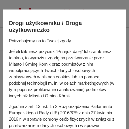
P
r
z
Drogi użytkowniku / Droga
e
użytkowniczko
j
Ś
Biuletyn Informacji Publicznej UMiG Kórnik
Zarządzenie nr 113/2022 z
d
c
Potrzebujemy na to Twojej zgody.
dnia 29 lipca 2022 r.
ź
i
Jeżeli klikniesz przycisk "Przejdź dalej" lub zamkniesz
d
e
Zarządzenie nr 113/2022
to okno, to wyrazisz zgodę na przetwarzanie przez
o
ż
Miasto i Gminę Kórnik oraz podmiotów z nim
t
k
z dnia 29 lipca 2022 r.
współpracujących Twoich danych osobowych
r
a
zapisywanych w plikach cookies lub za pomocą
e
n
podobnej technologii m. in. w celach marketingowych (w
ś
a
tym poprzez profilowanie i analizowanie) podmiotów
w sprawie: ogłoszenia wykazu nieruchomości
c
innych niż Miasto i Gmina Kórnik.
w
przeznaczonej do najmu
i
i
Zgodnie z art. 13 ust. 1 i 2 Rozporządzenia Parlamentu
g
Pełna treść zarządzenia
Europejskiego i Rady (UE) 2016/679 z dnia 27 kwietnia
a
2016 r. w sprawie ochrony osób fizycznych w związku z
Załącznik do zarządzenia
c
przetwarzaniem danych osobowych i w sprawie