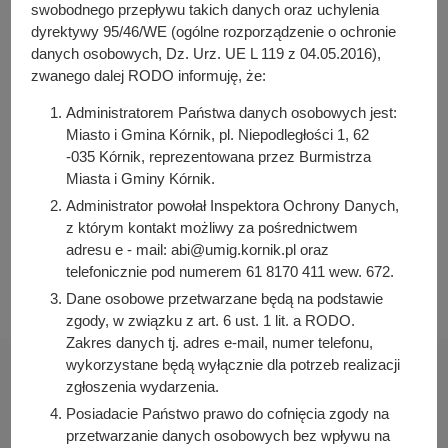
y
swobodnego przepływu takich danych oraz uchylenia
j
dyrektywy 95/46/WE (ogólne rozporządzenie o ochronie
Osoba odpowiedzialna za treść:
n
danych osobowych, Dz. Urz. UE L 119 z 04.05.2016),
Aneta Templewicz
zwanego dalej RODO informuję, że:
a
Osoba odpowiedzialna za publikację:
Bartosz Przybylski
Administratorem Państwa danych osobowych jest:
Miasto i Gmina Kórnik, pl. Niepodległości 1, 62
Data wytworzenia:
-035 Kórnik, reprezentowana przez Burmistrza
2022-07-29 11:44:44
Miasta i Gminy Kórnik.
Data publikacji:
Administrator powołał Inspektora Ochrony Danych,
2022-07-29 11:49:16
z którym kontakt możliwy za pośrednictwem
Data ostatniej modyfikacji:
adresu e - mail: abi@umig.kornik.pl oraz
2022-07-29 11:49:16
telefonicznie pod numerem 61 8170 411 wew. 672.
Dane osobowe przetwarzane będą na podstawie
zgody, w związku z art. 6 ust. 1 lit. a RODO.
Zakres danych tj. adres e-mail, numer telefonu,
wykorzystane będą wyłącznie dla potrzeb realizacji
zgłoszenia wydarzenia.
Posiadacie Państwo prawo do cofnięcia zgody na
przetwarzanie danych osobowych bez wpływu na
Urząd Miasta i Gminy Kórnik