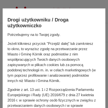
P
r
z
Drogi użytkowniku / Droga
e
użytkowniczko
j
Ś
Biuletyn Informacji Publicznej UMiG Kórnik
Zarządzenie nr 116/2024 z
d
c
Potrzebujemy na to Twojej zgody.
dnia 30 sierpnia 2024 r.
ź
i
d
Jeżeli klikniesz przycisk "Przejdź dalej" lub zamkniesz
e
Zarządzenie nr 116/2024
to okno, to wyrazisz zgodę na przetwarzanie przez
o
ż
Miasto i Gminę Kórnik oraz podmiotów z nim
t
k
z dnia 30 sierpnia 2024 r.
współpracujących Twoich danych osobowych
r
a
zapisywanych w plikach cookies lub za pomocą
e
n
podobnej technologii m. in. w celach marketingowych (w
ś
a
tym poprzez profilowanie i analizowanie) podmiotów
w sprawie: zmiany uchwały budżetowej Miasta i Gminy
c
w
innych niż Miasto i Gmina Kórnik.
Kórnik na 2024 rok
i
i
Zgodnie z art. 13 ust. 1 i 2 Rozporządzenia Parlamentu
g
Europejskiego i Rady (UE) 2016/679 z dnia 27 kwietnia
a
Do pobrania
2016 r. w sprawie ochrony osób fizycznych w związku z
c
PDF
-
Zarządzenie nr 116/2024 z dnia 30 sierpnia 2024 r.
przetwarzaniem danych osobowych i w sprawie