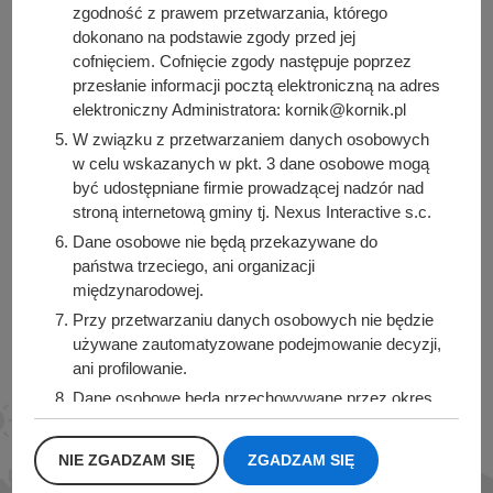
zgodność z prawem przetwarzania, którego
dokonano na podstawie zgody przed jej
cofnięciem. Cofnięcie zgody następuje poprzez
Urząd Miasta i Gminy Kórnik
przesłanie informacji pocztą elektroniczną na adres
pl. Niepodległości 1
elektroniczny Administratora: kornik@kornik.pl
62-035 Kórnik
W związku z przetwarzaniem danych osobowych
w celu wskazanych w pkt. 3 dane osobowe mogą
Sprawdź także
być udostępniane firmie prowadzącej nadzór nad
stroną internetową gminy tj. Nexus Interactive s.c.
Dane osobowe nie będą przekazywane do
państwa trzeciego, ani organizacji
międzynarodowej.
Śledź nas na
Przy przetwarzaniu danych osobowych nie będzie
Facebook
Instagram
używane zautomatyzowane podejmowanie decyzji,
ani profilowanie.
Dane osobowe będą przechowywane przez okres
1 roku od momentu przesłania danych, lub do
momentu wycofania udzielonej zgody.
NIE ZGADZAM SIĘ
ZGADZAM SIĘ
Posiadacie Państwo prawo do żądania od