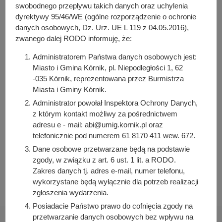
y
(217.18 KB)
swobodnego przepływu takich danych oraz uchylenia
j
Liczba pobrań: 9
dyrektywy 95/46/WE (ogólne rozporządzenie o ochronie
n
danych osobowych, Dz. Urz. UE L 119 z 04.05.2016),
a
zwanego dalej RODO informuję, że:
Osoba odpowiedzialna za treść:
Administratorem Państwa danych osobowych jest:
Arleta Kretkowska
Miasto i Gmina Kórnik, pl. Niepodległości 1, 62
-035 Kórnik, reprezentowana przez Burmistrza
Osoba odpowiedzialna za publikację:
Miasta i Gminy Kórnik.
Bartosz Przybylski
Administrator powołał Inspektora Ochrony Danych,
Data wytworzenia:
z którym kontakt możliwy za pośrednictwem
2024-09-10 07:30:49
adresu e - mail: abi@umig.kornik.pl oraz
Data publikacji:
telefonicznie pod numerem 61 8170 411 wew. 672.
2024-09-10 07:35:16
Dane osobowe przetwarzane będą na podstawie
zgody, w związku z art. 6 ust. 1 lit. a RODO.
Data ostatniej modyfikacji:
Zakres danych tj. adres e-mail, numer telefonu,
2024-09-10 07:35:16
wykorzystane będą wyłącznie dla potrzeb realizacji
zgłoszenia wydarzenia.
Posiadacie Państwo prawo do cofnięcia zgody na
przetwarzanie danych osobowych bez wpływu na