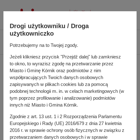
P
r
z
Drogi użytkowniku / Droga
e
użytkowniczko
j
Ś
Biuletyn Informacji Publicznej UMiG Kórnik
Zarządzenie nr 118/2022 z
d
c
Potrzebujemy na to Twojej zgody.
dnia 8 sierpnia 2022 r.
ź
i
d
Jeżeli klikniesz przycisk "Przejdź dalej" lub zamkniesz
e
Zarządzenie nr 118/2022
to okno, to wyrazisz zgodę na przetwarzanie przez
o
ż
Miasto i Gminę Kórnik oraz podmiotów z nim
t
k
z dnia 8 sierpnia 2022 r.
współpracujących Twoich danych osobowych
r
a
zapisywanych w plikach cookies lub za pomocą
e
n
podobnej technologii m. in. w celach marketingowych (w
ś
a
tym poprzez profilowanie i analizowanie) podmiotów
w sprawie: naboru przedstawicieli organizacji
c
w
innych niż Miasto i Gmina Kórnik.
pozarządowych do prac w Komisji Konkursowej
i
i
opiniującej oferty złożone w II otwartym konkursie ofert na
Zgodnie z art. 13 ust. 1 i 2 Rozporządzenia Parlamentu
g
wsparcie realizacji zadań publicznych Miasta i Gminy
Europejskiego i Rady (UE) 2016/679 z dnia 27 kwietnia
a
2016 r. w sprawie ochrony osób fizycznych w związku z
Kórnik w roku 2022 w zakresie: wspierania i
c
przetwarzaniem danych osobowych i w sprawie
upowszechniania kultury fizycznej i sportu.