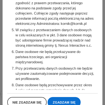
zgodność z prawem przetwarzania, którego
dokonano na podstawie zgody przed jej
cofnięciem. Cofnięcie zgody następuje poprzez
przesłanie informacji pocztą elektroniczną na adres
Urząd Miasta i Gminy Kórnik
elektroniczny Administratora: kornik@kornik.pl
pl. Niepodległości 1
W związku z przetwarzaniem danych osobowych
62-035 Kórnik
w celu wskazanych w pkt. 3 dane osobowe mogą
być udostępniane firmie prowadzącej nadzór nad
Sprawdź także
stroną internetową gminy tj. Nexus Interactive s.c.
Dane osobowe nie będą przekazywane do
państwa trzeciego, ani organizacji
międzynarodowej.
Śledź nas na
Przy przetwarzaniu danych osobowych nie będzie
używane zautomatyzowane podejmowanie decyzji,
Facebook
Instagram
ani profilowanie.
Dane osobowe będą przechowywane przez okres
1 roku od momentu przesłania danych, lub do
momentu wycofania udzielonej zgody.
Posiadacie Państwo prawo do żądania od
NIE ZGADZAM SIĘ
ZGADZAM SIĘ