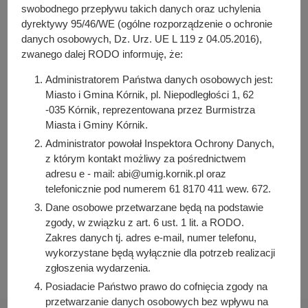
y
swobodnego przepływu takich danych oraz uchylenia
j
Pełna treść zarządzenia
dyrektywy 95/46/WE (ogólne rozporządzenie o ochronie
n
danych osobowych, Dz. Urz. UE L 119 z 04.05.2016),
Załącznik do zarządzenia
a
zwanego dalej RODO informuję, że:
Administratorem Państwa danych osobowych jest:
Osoba odpowiedzialna za treść:
Miasto i Gmina Kórnik, pl. Niepodległości 1, 62
Katarzyna Płaczek
-035 Kórnik, reprezentowana przez Burmistrza
Miasta i Gminy Kórnik.
Osoba odpowiedzialna za publikację:
Bartosz Przybylski
Administrator powołał Inspektora Ochrony Danych,
z którym kontakt możliwy za pośrednictwem
Data wytworzenia:
adresu e - mail: abi@umig.kornik.pl oraz
2022-08-08 09:12:02
telefonicznie pod numerem 61 8170 411 wew. 672.
Data publikacji:
Dane osobowe przetwarzane będą na podstawie
2022-08-08 09:13:15
zgody, w związku z art. 6 ust. 1 lit. a RODO.
Zakres danych tj. adres e-mail, numer telefonu,
Data ostatniej modyfikacji:
2022-08-08 09:13:15
wykorzystane będą wyłącznie dla potrzeb realizacji
zgłoszenia wydarzenia.
Posiadacie Państwo prawo do cofnięcia zgody na
przetwarzanie danych osobowych bez wpływu na