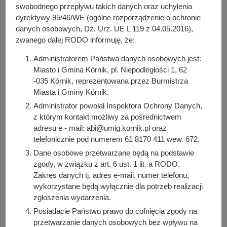
y
Do pobrania
swobodnego przepływu takich danych oraz uchylenia
j
dyrektywy 95/46/WE (ogólne rozporządzenie o ochronie
PDF
-
Zarządzenie nr 119/2024 z dnia 6 września 2024 r.
n
danych osobowych, Dz. Urz. UE L 119 z 04.05.2016),
(8.89 MB)
a
zwanego dalej RODO informuję, że:
Liczba pobrań: 36
Administratorem Państwa danych osobowych jest:
Miasto i Gmina Kórnik, pl. Niepodległości 1, 62
-035 Kórnik, reprezentowana przez Burmistrza
Osoba odpowiedzialna za treść:
Miasta i Gminy Kórnik.
Anna Kozłowska
Administrator powołał Inspektora Ochrony Danych,
Osoba odpowiedzialna za publikację:
z którym kontakt możliwy za pośrednictwem
Bartosz Przybylski
adresu e - mail: abi@umig.kornik.pl oraz
Data wytworzenia:
telefonicznie pod numerem 61 8170 411 wew. 672.
2025-08-19 14:12:40
Dane osobowe przetwarzane będą na podstawie
Data publikacji:
zgody, w związku z art. 6 ust. 1 lit. a RODO.
2025-08-19 14:17:55
Zakres danych tj. adres e-mail, numer telefonu,
wykorzystane będą wyłącznie dla potrzeb realizacji
Data ostatniej modyfikacji:
zgłoszenia wydarzenia.
2025-08-19 14:18:33
Posiadacie Państwo prawo do cofnięcia zgody na
przetwarzanie danych osobowych bez wpływu na