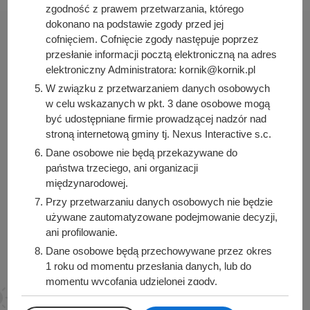
zgodność z prawem przetwarzania, którego
dokonano na podstawie zgody przed jej
cofnięciem. Cofnięcie zgody następuje poprzez
przesłanie informacji pocztą elektroniczną na adres
elektroniczny Administratora: kornik@kornik.pl
Urząd Miasta i Gminy Kórnik
W związku z przetwarzaniem danych osobowych
pl. Niepodległości 1
w celu wskazanych w pkt. 3 dane osobowe mogą
62-035 Kórnik
być udostępniane firmie prowadzącej nadzór nad
stroną internetową gminy tj. Nexus Interactive s.c.
Sprawdź także
Dane osobowe nie będą przekazywane do
państwa trzeciego, ani organizacji
międzynarodowej.
Przy przetwarzaniu danych osobowych nie będzie
Śledź nas na
używane zautomatyzowane podejmowanie decyzji,
ani profilowanie.
Facebook
Instagram
Dane osobowe będą przechowywane przez okres
1 roku od momentu przesłania danych, lub do
momentu wycofania udzielonej zgody.
Posiadacie Państwo prawo do żądania od