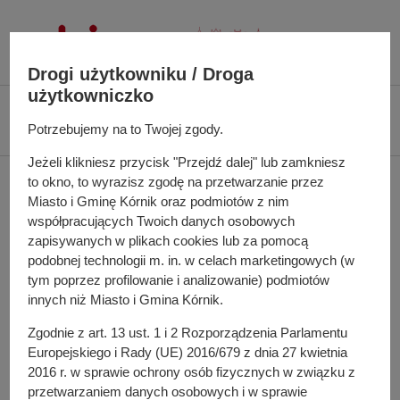
P
r
z
Drogi użytkowniku / Droga
e
użytkowniczko
j
Ś
Biuletyn Informacji Publicznej UMiG Kórnik
Zarządzenie nr 119/2024 z
d
c
Potrzebujemy na to Twojej zgody.
dnia 6 września 2024 r.
ź
i
d
Jeżeli klikniesz przycisk "Przejdź dalej" lub zamkniesz
e
Zarządzenie nr 119/2024
o
to okno, to wyrazisz zgodę na przetwarzanie przez
ż
Miasto i Gminę Kórnik oraz podmiotów z nim
t
k
z dnia 6 września 2024 r.
współpracujących Twoich danych osobowych
r
a
zapisywanych w plikach cookies lub za pomocą
e
n
podobnej technologii m. in. w celach marketingowych (w
ś
a
tym poprzez profilowanie i analizowanie) podmiotów
w sprawie polityki rachunkowości, procedur kontroli
c
w
innych niż Miasto i Gmina Kórnik.
finansowej, zakładowego planu kont oraz zasad wyceny i
i
i
gospodarowania majątkiem dla jednostki budżetowej i
Zgodnie z art. 13 ust. 1 i 2 Rozporządzenia Parlamentu
g
organu w Urzędzie Miasta i Gminy Kórnik
Europejskiego i Rady (UE) 2016/679 z dnia 27 kwietnia
a
2016 r. w sprawie ochrony osób fizycznych w związku z
c
przetwarzaniem danych osobowych i w sprawie