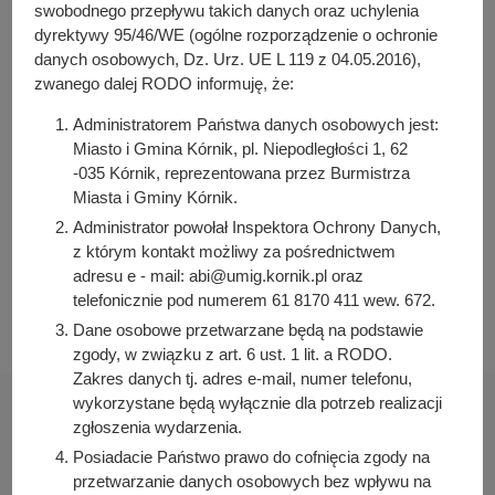
y
swobodnego przepływu takich danych oraz uchylenia
j
dyrektywy 95/46/WE (ogólne rozporządzenie o ochronie
Osoba odpowiedzialna za treść:
n
danych osobowych, Dz. Urz. UE L 119 z 04.05.2016),
Joanna Łuszczyk
zwanego dalej RODO informuję, że:
a
Osoba odpowiedzialna za publikację:
Bartosz Przybylski
Administratorem Państwa danych osobowych jest:
Miasto i Gmina Kórnik, pl. Niepodległości 1, 62
Data wytworzenia:
-035 Kórnik, reprezentowana przez Burmistrza
2022-08-17 10:31:06
Miasta i Gminy Kórnik.
Data publikacji:
Administrator powołał Inspektora Ochrony Danych,
2022-08-17 10:32:16
z którym kontakt możliwy za pośrednictwem
Data ostatniej modyfikacji:
adresu e - mail: abi@umig.kornik.pl oraz
2022-08-17 10:32:16
telefonicznie pod numerem 61 8170 411 wew. 672.
Dane osobowe przetwarzane będą na podstawie
zgody, w związku z art. 6 ust. 1 lit. a RODO.
Zakres danych tj. adres e-mail, numer telefonu,
wykorzystane będą wyłącznie dla potrzeb realizacji
zgłoszenia wydarzenia.
Posiadacie Państwo prawo do cofnięcia zgody na
przetwarzanie danych osobowych bez wpływu na
Urząd Miasta i Gminy Kórnik