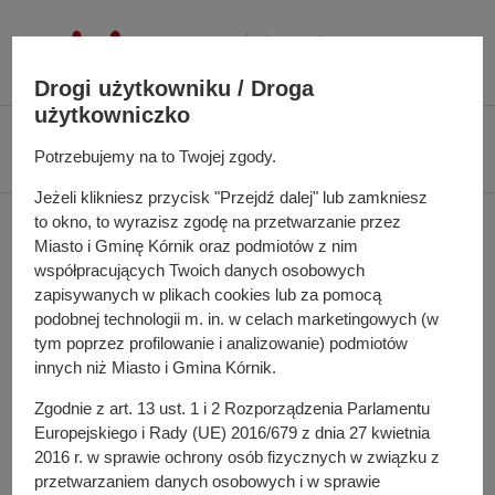
P
r
z
Drogi użytkowniku / Droga
e
użytkowniczko
j
Ś
Biuletyn Informacji Publicznej UMiG Kórnik
Zarządzenie nr 121/2022 z
d
c
Potrzebujemy na to Twojej zgody.
dnia 2022 r.
ź
i
Jeżeli klikniesz przycisk "Przejdź dalej" lub zamkniesz
d
e
Zarządzenie nr 121/2022
to okno, to wyrazisz zgodę na przetwarzanie przez
o
ż
Miasto i Gminę Kórnik oraz podmiotów z nim
t
k
z dnia 2022 r.
współpracujących Twoich danych osobowych
r
a
zapisywanych w plikach cookies lub za pomocą
e
n
podobnej technologii m. in. w celach marketingowych (w
ś
a
tym poprzez profilowanie i analizowanie) podmiotów
w sprawie: ogłoszenia wykazu lokalu przeznaczonego do
c
innych niż Miasto i Gmina Kórnik.
w
najmu
i
i
Zgodnie z art. 13 ust. 1 i 2 Rozporządzenia Parlamentu
g
Pełna treść zarządzenia
Europejskiego i Rady (UE) 2016/679 z dnia 27 kwietnia
a
2016 r. w sprawie ochrony osób fizycznych w związku z
Załącznik do zarządzenia
c
przetwarzaniem danych osobowych i w sprawie