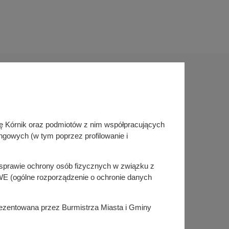
Sprawdź także
inę Kórnik oraz podmiotów z nim współpracujących
Śledź nas na
ngowych (w tym poprzez profilowanie i
Facebook
Instagram
KSeF
w sprawie ochrony osób fizycznych w związku z
E (ogólne rozporządzenie o ochronie danych
prezentowana przez Burmistrza Miasta i Gminy