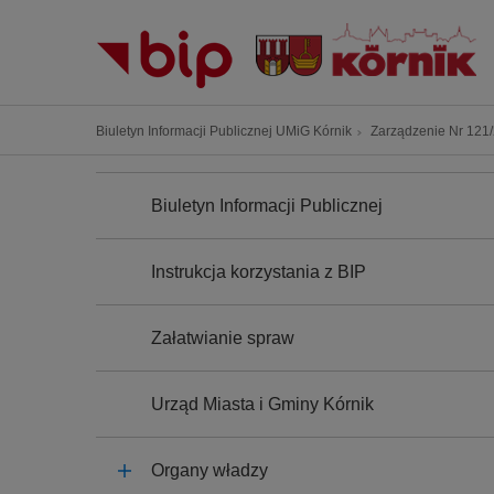
P
r
z
e
j
Ś
Biuletyn Informacji Publicznej UMiG Kórnik
Zarządzenie Nr 121/2
d
c
ź
N
i
A
d
Biuletyn Informacji Publicznej
e
W
o
I
ż
G
t
k
A
Instrukcja korzystania z BIP
r
C
a
J
e
n
A
ś
Załatwianie spraw
a
c
w
i
i
Urząd Miasta i Gminy Kórnik
g
a
Organy władzy
c