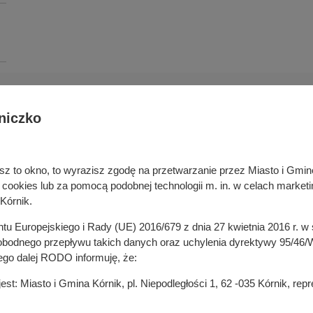
niczko
Deklaracja dostępności cyfrowej
rka odpadami
Cyberbezpieczeństwo
ywatelski
Mapa serwisu
niesz to okno, to wyrazisz zgodę na przetwarzanie przez Miasto i Gm
je
Rejestr zmian
okies lub za pomocą podobnej technologii m. in. w celach marketi
in
Zasady wystawiania faktur
Kórnik.
ustrukturyzowanych w Systemie 
ganizacji pozarządowych
entu Europejskiego i Rady (UE) 2016/679 z dnia 27 kwietnia 2016 r. 
 mediach
odnego przepływu takich danych oraz uchylenia dyrektywy 95/46/W
ego dalej RODO informuję, że:
t: Miasto i Gmina Kórnik, pl. Niepodległości 1, 62 -035 Kórnik, re