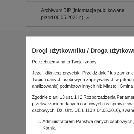
Archiwum BIP (Informacje publikowane
przed 06.05.2021 r.)
Na skróty
Drogi użytkowniku / Droga użytkow
Sołectwa
Gospoda
Potrzebujemy na to Twojej zgody.
Urząd Miasta i Gminy Kórnik
Budżet ob
pl. Niepodległości 1
Jeżeli klikniesz przycisk "Przejdź dalej" lub zamk
Konsultac
62-035 Kórnik
Twoich danych osobowych zapisywanych w plikach co
Kórniczan
analizowanie) podmiotów innych niż Miasto i Gmina 
Portal or
Zgodnie z art. 13 ust. 1 i 2 Rozporządzenia Parlam
Kórnik w
przetwarzaniem danych osobowych i w sprawie swob
osobowych, Dz. Urz. UE L 119 z 04.05.2016), zwan
Administratorem Państwa danych osobowych jes
Kórnik.