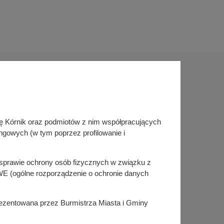
Sprawdź także
inę Kórnik oraz podmiotów z nim współpracujących
Śledź nas na
ngowych (w tym poprzez profilowanie i
Facebook
Instagram
KSeF
w sprawie ochrony osób fizycznych w związku z
E (ogólne rozporządzenie o ochronie danych
prezentowana przez Burmistrza Miasta i Gminy