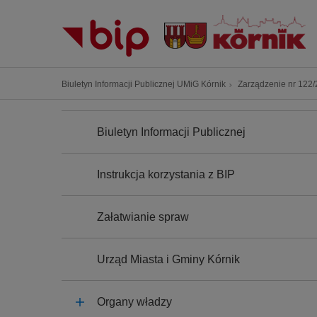
P
r
z
e
j
Ś
Biuletyn Informacji Publicznej UMiG Kórnik
Zarządzenie nr 122/2
d
c
ź
N
i
A
d
Biuletyn Informacji Publicznej
e
W
o
I
ż
G
t
k
A
Instrukcja korzystania z BIP
r
C
a
J
e
n
A
ś
Załatwianie spraw
a
c
w
i
i
Urząd Miasta i Gminy Kórnik
g
a
Organy władzy
c