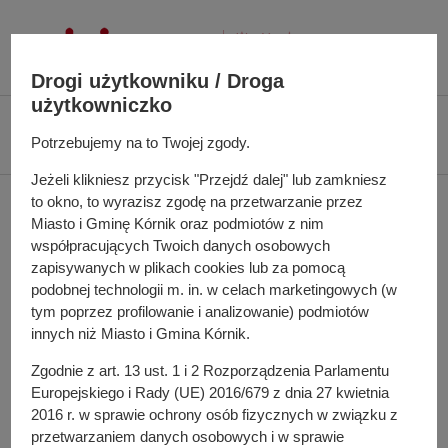
P
r
z
Drogi użytkowniku / Droga
e
użytkowniczko
j
Ś
Biuletyn Informacji Publicznej UMiG Kórnik
Zarządzenie nr 124/2021 z
d
c
Potrzebujemy na to Twojej zgody.
dnia 26 listopada 2021 r.
ź
i
d
Jeżeli klikniesz przycisk "Przejdź dalej" lub zamkniesz
e
Zarządzenie nr 124/2021
to okno, to wyrazisz zgodę na przetwarzanie przez
o
ż
Miasto i Gminę Kórnik oraz podmiotów z nim
t
k
z dnia 26 listopada 2021
współpracujących Twoich danych osobowych
r
a
zapisywanych w plikach cookies lub za pomocą
e
r.
n
podobnej technologii m. in. w celach marketingowych (w
ś
a
tym poprzez profilowanie i analizowanie) podmiotów
c
w
innych niż Miasto i Gmina Kórnik.
i
i
w sprawie: ogłoszenia wykazu nieruchomości
Zgodnie z art. 13 ust. 1 i 2 Rozporządzenia Parlamentu
g
przeznaczonych do dzierżawy
Europejskiego i Rady (UE) 2016/679 z dnia 27 kwietnia
a
2016 r. w sprawie ochrony osób fizycznych w związku z
Pełna treść zarządzenia
c
przetwarzaniem danych osobowych i w sprawie