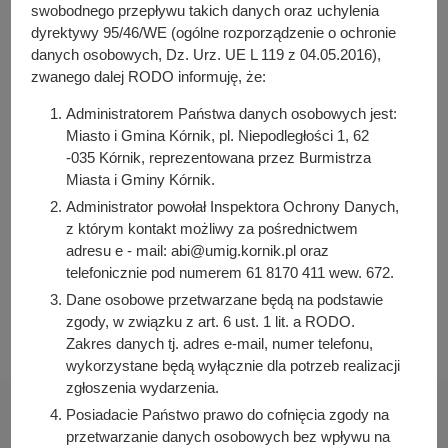
y
swobodnego przepływu takich danych oraz uchylenia
Załącznik do zarządzenia
j
dyrektywy 95/46/WE (ogólne rozporządzenie o ochronie
n
danych osobowych, Dz. Urz. UE L 119 z 04.05.2016),
zwanego dalej RODO informuję, że:
a
Osoba odpowiedzialna za treść:
Beata Pawłowicz-Żak
Administratorem Państwa danych osobowych jest:
Osoba odpowiedzialna za publikację:
Miasto i Gmina Kórnik, pl. Niepodległości 1, 62
Bartosz Przybylski
-035 Kórnik, reprezentowana przez Burmistrza
Miasta i Gminy Kórnik.
Data wytworzenia:
2021-11-26 12:22:37
Administrator powołał Inspektora Ochrony Danych,
z którym kontakt możliwy za pośrednictwem
Data publikacji:
adresu e - mail: abi@umig.kornik.pl oraz
2021-11-26 12:23:34
telefonicznie pod numerem 61 8170 411 wew. 672.
Data ostatniej modyfikacji:
Dane osobowe przetwarzane będą na podstawie
2021-11-26 12:23:34
zgody, w związku z art. 6 ust. 1 lit. a RODO.
Zakres danych tj. adres e-mail, numer telefonu,
wykorzystane będą wyłącznie dla potrzeb realizacji
zgłoszenia wydarzenia.
Posiadacie Państwo prawo do cofnięcia zgody na
przetwarzanie danych osobowych bez wpływu na