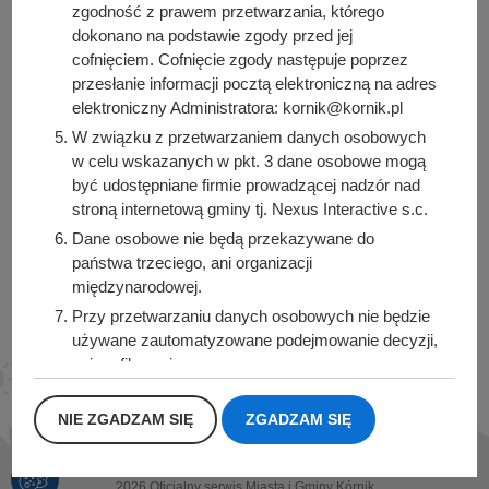
zgodność z prawem przetwarzania, którego
dokonano na podstawie zgody przed jej
Urząd Miasta i Gminy Kórnik
cofnięciem. Cofnięcie zgody następuje poprzez
pl. Niepodległości 1
przesłanie informacji pocztą elektroniczną na adres
62-035 Kórnik
elektroniczny Administratora: kornik@kornik.pl
Sprawdź także
W związku z przetwarzaniem danych osobowych
w celu wskazanych w pkt. 3 dane osobowe mogą
być udostępniane firmie prowadzącej nadzór nad
stroną internetową gminy tj. Nexus Interactive s.c.
Dane osobowe nie będą przekazywane do
Śledź nas na
państwa trzeciego, ani organizacji
Facebook
Instagram
międzynarodowej.
Przy przetwarzaniu danych osobowych nie będzie
używane zautomatyzowane podejmowanie decyzji,
ani profilowanie.
Dane osobowe będą przechowywane przez okres
1 roku od momentu przesłania danych, lub do
NIE ZGADZAM SIĘ
ZGADZAM SIĘ
momentu wycofania udzielonej zgody.
Posiadacie Państwo prawo do żądania od
2026 Oficjalny serwis Miasta i Gminy Kórnik