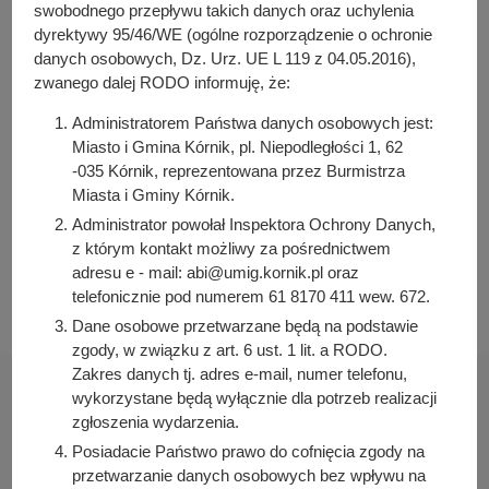
y
swobodnego przepływu takich danych oraz uchylenia
Osoba odpowiedzialna za treść:
j
dyrektywy 95/46/WE (ogólne rozporządzenie o ochronie
Robert Jankowski
danych osobowych, Dz. Urz. UE L 119 z 04.05.2016),
n
zwanego dalej RODO informuję, że:
Osoba odpowiedzialna za publikację:
a
Bartosz Przybylski
Administratorem Państwa danych osobowych jest:
Data wytworzenia:
Miasto i Gmina Kórnik, pl. Niepodległości 1, 62
2023-04-13 08:50:04
-035 Kórnik, reprezentowana przez Burmistrza
Miasta i Gminy Kórnik.
Data publikacji:
2023-04-13 08:51:06
Administrator powołał Inspektora Ochrony Danych,
z którym kontakt możliwy za pośrednictwem
Data ostatniej modyfikacji:
adresu e - mail: abi@umig.kornik.pl oraz
2023-04-13 08:51:06
telefonicznie pod numerem 61 8170 411 wew. 672.
Dane osobowe przetwarzane będą na podstawie
zgody, w związku z art. 6 ust. 1 lit. a RODO.
Zakres danych tj. adres e-mail, numer telefonu,
wykorzystane będą wyłącznie dla potrzeb realizacji
zgłoszenia wydarzenia.
Posiadacie Państwo prawo do cofnięcia zgody na
Urząd Miasta i Gminy Kórnik
przetwarzanie danych osobowych bez wpływu na