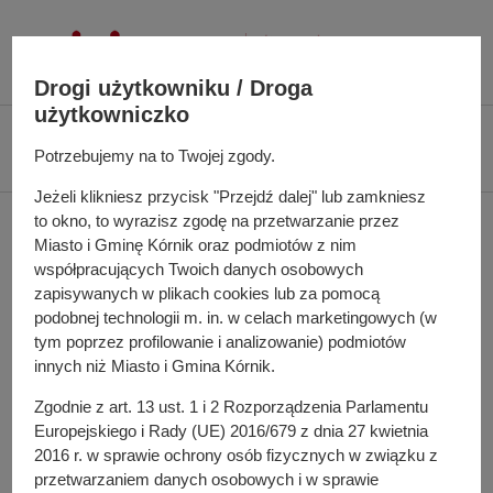
P
r
z
Drogi użytkowniku / Droga
e
użytkowniczko
j
Ś
Biuletyn Informacji Publicznej UMiG Kórnik
Zarządzenie nr 127/2021 z
d
Potrzebujemy na to Twojej zgody.
c
dnia 2 grudnia 2021 r.
ź
i
Jeżeli klikniesz przycisk "Przejdź dalej" lub zamkniesz
d
e
to okno, to wyrazisz zgodę na przetwarzanie przez
Zarządzenie nr 127/2021
o
ż
Miasto i Gminę Kórnik oraz podmiotów z nim
t
k
z dnia 2 grudnia 2021 r.
współpracujących Twoich danych osobowych
r
a
zapisywanych w plikach cookies lub za pomocą
e
n
podobnej technologii m. in. w celach marketingowych (w
ś
a
tym poprzez profilowanie i analizowanie) podmiotów
w sprawie: ogłoszenia otwartego konkursu ofert na
c
innych niż Miasto i Gmina Kórnik.
w
wsparcie realizacji zadań publicznych Miasta i Gminy
i
i
Zgodnie z art. 13 ust. 1 i 2 Rozporządzenia Parlamentu
Kórnik w roku 2022
g
Europejskiego i Rady (UE) 2016/679 z dnia 27 kwietnia
a
Pełna treść zarządzenia
2016 r. w sprawie ochrony osób fizycznych w związku z
c
przetwarzaniem danych osobowych i w sprawie