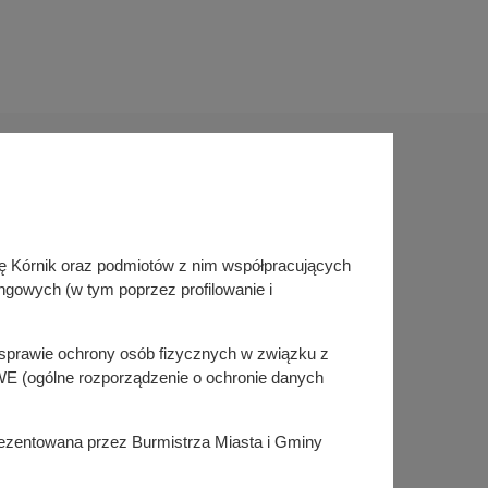
Sprawdź także
inę Kórnik oraz podmiotów z nim współpracujących
Śledź nas na
ngowych (w tym poprzez profilowanie i
Facebook
Instagram
KSeF
w sprawie ochrony osób fizycznych w związku z
E (ogólne rozporządzenie o ochronie danych
prezentowana przez Burmistrza Miasta i Gminy