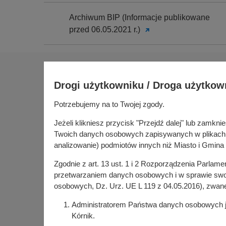
Archiwum BIP (Informacje publikowane
przed 06.05.2021 r.)
Na skróty
Drogi użytkowniku / Droga użytkow
Sołectwa
Gospoda
Potrzebujemy na to Twojej zgody.
Urząd Miasta i Gminy Kórnik
Budżet ob
pl. Niepodległości 1
Jeżeli klikniesz przycisk "Przejdź dalej" lub zamk
Konsultac
62-035 Kórnik
Twoich danych osobowych zapisywanych w plikach co
Kórniczan
analizowanie) podmiotów innych niż Miasto i Gmina 
Portal or
Zgodnie z art. 13 ust. 1 i 2 Rozporządzenia Parlam
Kórnik w
przetwarzaniem danych osobowych i w sprawie swob
osobowych, Dz. Urz. UE L 119 z 04.05.2016), zwan
Administratorem Państwa danych osobowych jes
Kórnik.