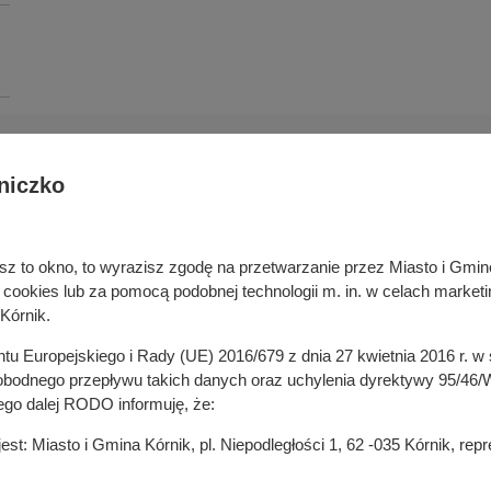
niczko
Deklaracja dostępności cyfrowej
rka odpadami
Cyberbezpieczeństwo
ywatelski
Mapa serwisu
niesz to okno, to wyrazisz zgodę na przetwarzanie przez Miasto i Gm
je
Rejestr zmian
okies lub za pomocą podobnej technologii m. in. w celach marketi
in
Zasady wystawiania faktur
Kórnik.
ustrukturyzowanych w Systemie 
ganizacji pozarządowych
entu Europejskiego i Rady (UE) 2016/679 z dnia 27 kwietnia 2016 r. 
 mediach
odnego przepływu takich danych oraz uchylenia dyrektywy 95/46/W
ego dalej RODO informuję, że:
t: Miasto i Gmina Kórnik, pl. Niepodległości 1, 62 -035 Kórnik, re