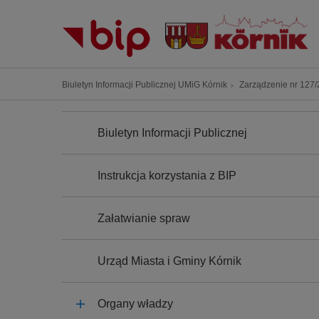
P
r
z
e
j
Ś
Biuletyn Informacji Publicznej UMiG Kórnik
Zarządzenie nr 127/2
d
c
ź
N
i
A
d
Biuletyn Informacji Publicznej
e
W
o
I
ż
G
t
k
A
Instrukcja korzystania z BIP
r
C
a
J
e
n
A
ś
Załatwianie spraw
a
c
w
i
i
Urząd Miasta i Gminy Kórnik
g
a
Organy władzy
c